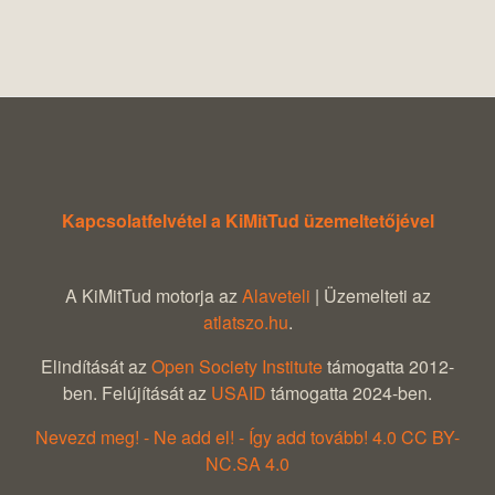
Kapcsolatfelvétel a KiMitTud üzemeltetőjével
A KiMitTud motorja az
Alaveteli
| Üzemelteti az
atlatszo.hu
.
Elindítását az
Open Society Institute
támogatta 2012-
ben. Felújítását az
USAID
támogatta 2024-ben.
Nevezd meg! - Ne add el! - Így add tovább! 4.0 CC BY-
NC.SA 4.0