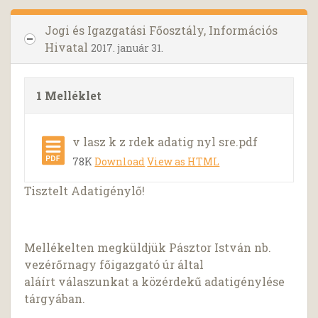
Jogi és Igazgatási Főosztály, Információs
Hivatal
2017. január 31.
1 Melléklet
v lasz k z rdek adatig nyl sre.pdf
78K
Download
View as HTML
Tisztelt Adatigénylő!
Mellékelten megküldjük Pásztor István nb.
vezérőrnagy főigazgató úr által
aláírt válaszunkat a közérdekű adatigénylése
tárgyában.