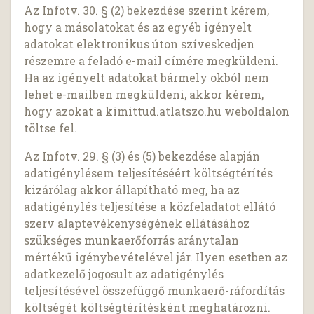
Az Infotv. 30. § (2) bekezdése szerint kérem,
hogy a másolatokat és az egyéb igényelt
adatokat elektronikus úton szíveskedjen
részemre a feladó e-mail címére megküldeni.
Ha az igényelt adatokat bármely okból nem
lehet e-mailben megküldeni, akkor kérem,
hogy azokat a kimittud.atlatszo.hu weboldalon
töltse fel.
Az Infotv. 29. § (3) és (5) bekezdése alapján
adatigénylésem teljesítéséért költségtérítés
kizárólag akkor állapítható meg, ha az
adatigénylés teljesítése a közfeladatot ellátó
szerv alaptevékenységének ellátásához
szükséges munkaerőforrás aránytalan
mértékű igénybevételével jár. Ilyen esetben az
adatkezelő jogosult az adatigénylés
teljesítésével összefüggő munkaerő-ráfordítás
költségét költségtérítésként meghatározni.