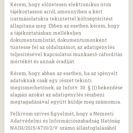
Kérem, hogy előzetesen elektronikus úton
tájékoztasson arról, amennyiben a kért
iratmásolatokra tekintettel költségtérítést
állapítana meg. Ebben az esetben kérem, hogy
a tájékoztatásban mellékeljen
dokumentumlistát, dokumentumonként
tüntesse fel az oldalszámot, az adatigénylés
teljesítésével kapcsolatos munkaerő-ráfordítás
mértékét és annak óradíját.
Kérem, hogy abban az esetben, ha az igényelt
adatoknak csak egy részét tekinti
megismerhetőnek, az Infotv. 30. § (1) bekezdése
alapján azokat az adatigénylés részbeni
megtagadásával együtt küldje meg számomra.
Felhívom szíves figyelmét, hogy a Nemzeti
Adatvédelmi és Információszabadság Hatóság
NAIH/2015/4710/2/V. számú állásfoglalásából