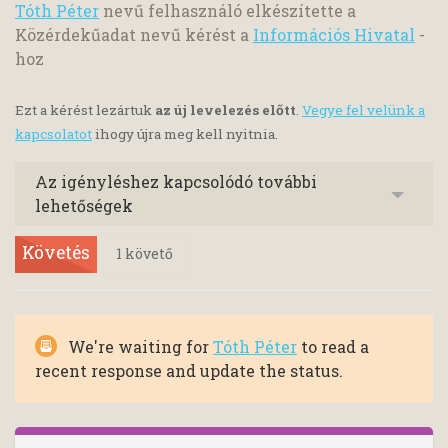
Tóth Péter
nevű felhasználó elkészítette a
Közérdekűadat nevű kérést a
Információs Hivatal
-
hoz
Ezt a kérést lezártuk
az új levelezés előtt
.
Vegye fel velünk a
kapcsolatot
ihogy újra meg kell nyitnia.
Az igényléshez kapcsolódó további
lehetőségek
Követés
1
követő
We're waiting for
Tóth Péter
to read a
recent response and update the status.