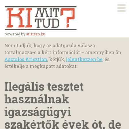
powered by
atlatszo.hu
Nem tudjuk, hogy az adatgazda válasza
tartalmazza-e a kért információt – amennyiben ön
Asztalos Krisztian
, kérjük,
jelentkezzen be
, és
értékelje a megkapott adatokat.
Ilegális tesztet
használnak
igazságügyi
szakértők évek ót, de