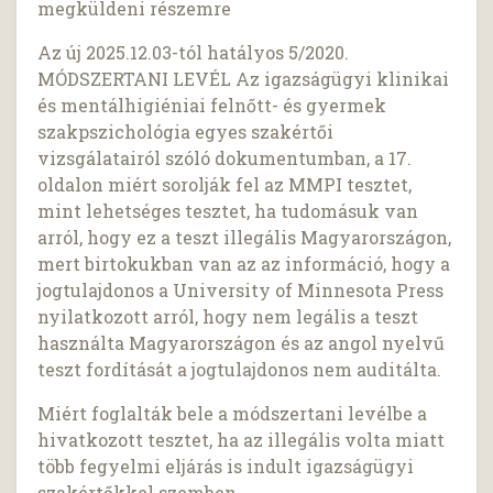
megküldeni részemre
Az új 2025.12.03-tól hatályos 5/2020.
MÓDSZERTANI LEVÉL Az igazságügyi klinikai
és mentálhigiéniai felnőtt- és gyermek
szakpszichológia egyes szakértői
vizsgálatairól szóló dokumentumban, a 17.
oldalon miért sorolják fel az MMPI tesztet,
mint lehetséges tesztet, ha tudomásuk van
arról, hogy ez a teszt illegális Magyarországon,
mert birtokukban van az az információ, hogy a
jogtulajdonos a University of Minnesota Press
nyilatkozott arról, hogy nem legális a teszt
használta Magyarországon és az angol nyelvű
teszt fordítását a jogtulajdonos nem auditálta.
Miért foglalták bele a módszertani levélbe a
hivatkozott tesztet, ha az illegális volta miatt
több fegyelmi eljárás is indult igazságügyi
szakértőkkel szemben.