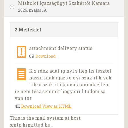
Miskolci Igazságügyi Szakértői Kamara
2026. május 19.
2 Melléklet
attachment.delivery status
0K
Download
K z rdek adat ig nyl s Ileg lis tesztet
haszn lnak igazs g gyi szak rt k vek
t de a szak rt i kamara annak ellen
re nem tesz semmit hogy err l tudom sa
van.txt
4K
Download
View as HTML
This is the mail system at host
smtp.kimittud.hu.