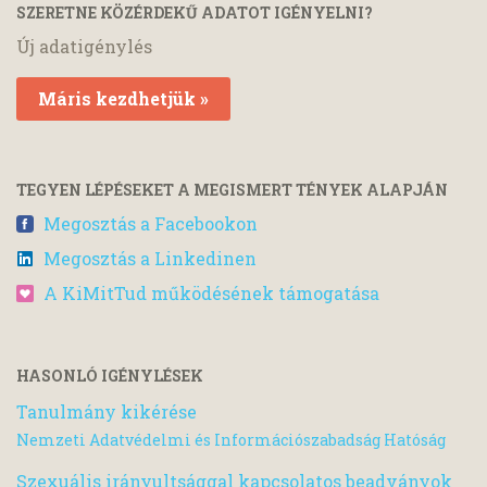
SZERETNE KÖZÉRDEKŰ ADATOT IGÉNYELNI?
Új adatigénylés
Máris kezdhetjük »
TEGYEN LÉPÉSEKET A MEGISMERT TÉNYEK ALAPJÁN
Megosztás a Facebookon
Megosztás a Linkedinen
A KiMitTud működésének támogatása
HASONLÓ IGÉNYLÉSEK
Tanulmány kikérése
Nemzeti Adatvédelmi és Információszabadság Hatóság
Szexuális irányultsággal kapcsolatos beadványok