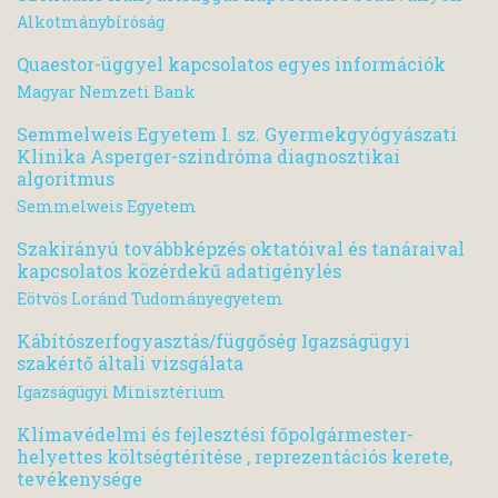
Alkotmánybíróság
Quaestor-üggyel kapcsolatos egyes információk
Magyar Nemzeti Bank
Semmelweis Egyetem I. sz. Gyermekgyógyászati
Klinika Asperger-szindróma diagnosztikai
algoritmus
Semmelweis Egyetem
Szakirányú továbbképzés oktatóival és tanáraival
kapcsolatos közérdekű adatigénylés
Eötvös Loránd Tudományegyetem
Kábítószerfogyasztás/függőség Igazságügyi
szakértő általi vizsgálata
Igazságügyi Minisztérium
Klímavédelmi és fejlesztési főpolgármester-
helyettes költségtérítése , reprezentációs kerete,
tevékenysége