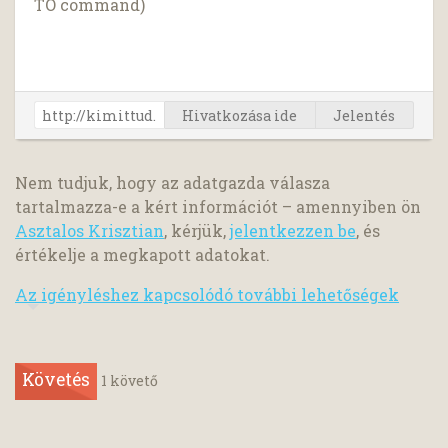
TO command)
Hivatkozása ide
Jelentés
Nem tudjuk, hogy az adatgazda válasza
tartalmazza-e a kért információt – amennyiben ön
Asztalos Krisztian
, kérjük,
jelentkezzen be
, és
értékelje a megkapott adatokat.
Az igényléshez kapcsolódó további lehetőségek
Követés
1
követő