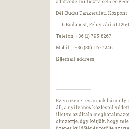
adatvédelmi tisztviselő és véd
Dél-Budai Tankerületi Központ
1116 Budapest, Fehérvári út 126-
Telefon: +36 (1) 795-8267
Mobil: +36 (30) 117-7246
[2][email address]
═══════════════════════
═══════════
Ezen üzenet és annak bármely c
áll, a nyilvános közléstől védet
illetve az általa meghatalmazo
címzettje, úgy kérjük, hogy tele
üzenet küldőjét és törölje az ü