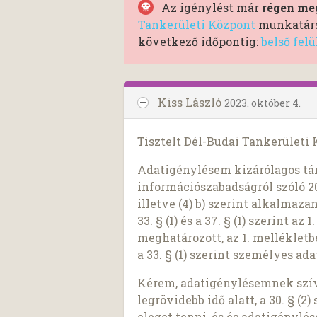
Az igénylést már
régen meg
Tankerületi Központ
munkatársa
következő időpontig:
belső fel
Kiss László
2023. október 4.
Tisztelt Dél-Budai Tankerületi 
Adatigénylésem kizárólagos tár
információszabadságról szóló 2011
illetve (4) b) szerint alkalmaza
33. § (1) és a 37. § (1) szerint a
meghatározott, az 1. melléklet
a 33. § (1) szerint személyes a
Kérem, adatigénylésemnek szíve
legrövidebb idő alatt, a 30. § (
eleget tenni, és és adatigénylé