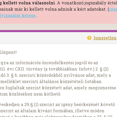
 kellett volna válaszolni
. A vonatkozó jogszabály ért
inak már ki kellett volna adniuk a kért adatokat. (
rés
ülvizsgálat kérése
.
Ismeretlen
Központ!
gya az információs önrendelkezési jogról és az
. évi CXII. törvény (a továbbiakban: Infotv.) 2. § (2)
ndó 3. § 6. szerinti közérdekből nyilvános adat, mely a
z 1. melléklet szerinti általános közzétételi listában
ben foglaltak szerint közzétett adat, amely megismerése
datom közléséhez nem köthető.
skedjen a 29.§ (1) szerint az igény beérkezését követő
2) szerint az általam kívánt formában, illetve módon
semet a korábban már elektronikus formában a 33. § (2)