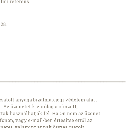
elmi referens
128.
════════════════════════════════════════
satolt anyaga bizalmas, jogi védelem alatt
t. Az üzenetet kizárólag a címzett,
ttak használhatják fel. Ha Ön nem az üzenet
fonon, vagy e-mail-ben értesítse erről az
zenetet, valamint annak összes csatolt