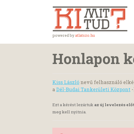
powered by
atlatszo.hu
Honlapon ke
Kiss László
nevű felhasználó elké
a
Dél-Budai Tankerületi Központ
-
Ezt a kérést lezártuk
az új levelezés elő
meg kell nyitnia.