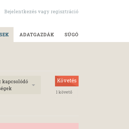
Bejelentkezés vagy regisztráció
SEK
ADATGAZDÁK
SÚGÓ
Követés
z kapcsolódó
ségek
1
követő