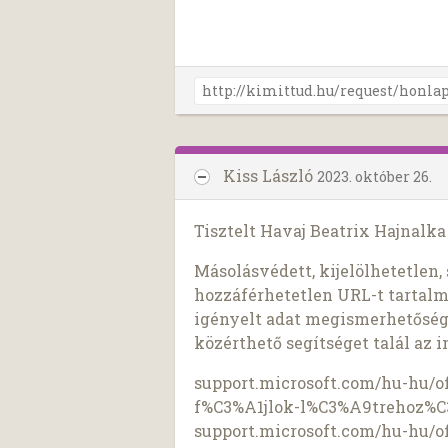
Kiss László
2023. október 26.
Tisztelt Havaj Beatrix Hajnalka 
Másolásvédett, kijelölhetetlen
hozzáférhetetlen URL-t tartalm
igényelt adat megismerhetőségé
közérthető segítséget talál az in
support.microsoft.com/hu-hu/
f%C3%A1jlok-l%C3%A9trehoz%C3
support.microsoft.com/hu-hu/of