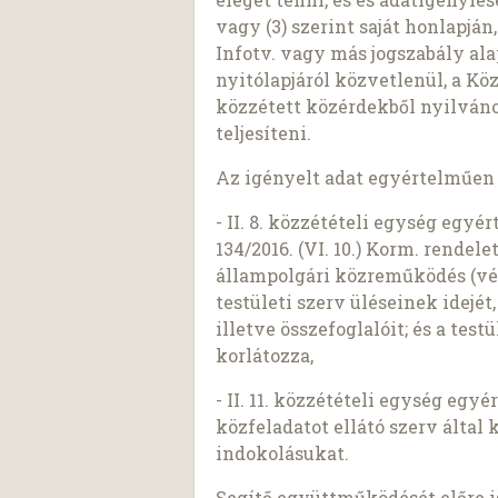
vagy (3) szerint saját honlapján, 
Infotv. vagy más jogszabály ala
nyitólapjáról közvetlenül, a Kö
közzétett közérdekből nyilváno
teljesíteni.
Az igényelt adat egyértelműen é
- II. 8. közzétételi egység egy
134/2016. (VI. 10.) Korm. rendel
állampolgári közreműködés (véle
testületi szerv üléseinek idejé
illetve összefoglalóit; és a tes
korlátozza,
- II. 11. közzétételi egység eg
közfeladatot ellátó szerv által
indokolásukat.
Segítő együttműködését előre 