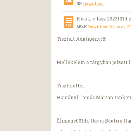
8K
Download
Kiss L v lasz 20231019.
684K
Download
View as 
Tisztelt Adatigénylő!
Mellékelem a tárgyban jelzett l
Tisztelettel:
Hományi Tamás Márton tankerül
[1]image001dr. Havaj Beatrix Ha