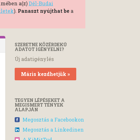
elmében a(z)
Dél-Budai
zletek
).
Panaszt nyújthat be
a
SZERETNE KÖZÉRDEKŰ
ADATOT IGÉNYELNI?
Új adatigénylés
Máris kezdhetjük »
TEGYEN LÉPÉSEKET A
MEGISMERT TÉNYEK
ALAPJÁN
Megosztás a Facebookon
Megosztás a Linkedinen
A KiMitTud