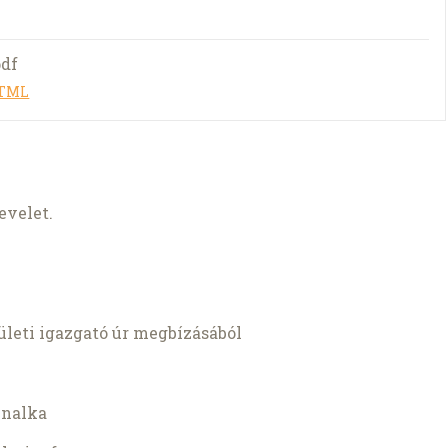
pdf
HTML
evelet.
eti igazgató úr megbízásából
jnalka