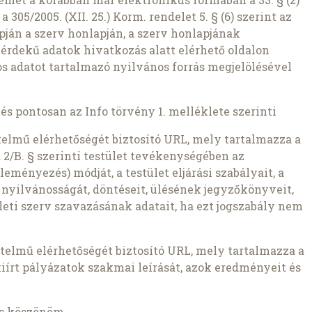
a 305/2005. (XII. 25.) Korm. rendelet 5. § (6) szerint az
pján a szerv honlapján, a szerv honlapjának
zérdekű adatok hivatkozás alatt elérhető oldalon
s adatot tartalmazó nyilvános forrás megjelölésével
s pontosan az Info törvény 1. melléklete szerinti
értelmű elérhetőségét biztosító URL, mely tartalmazza a
et 2/B. § szerinti testület tevékenységében az
ményezés) módját, a testület eljárási szabályait, a
t, nyilvánosságát, döntéseit, ülésének jegyzőkönyveit,
tületi szerv szavazásának adatait, ha ezt jogszabály nem
yértelmű elérhetőségét biztosító URL, mely tartalmazza a
 kiírt pályázatok szakmai leírását, azok eredményeit és
is köszönöm.