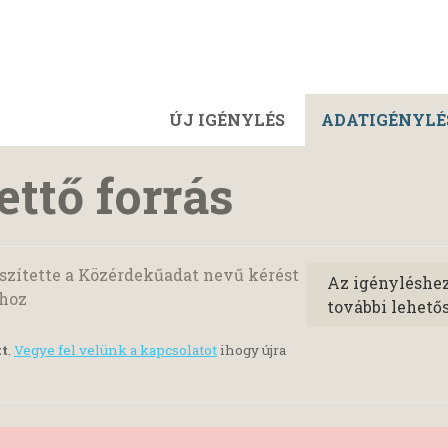
ÚJ IGÉNYLÉS
ADATIGÉNYLÉ
ttő forrás
szítette a Közérdekűadat nevű kérést
Az igényléshe
hoz
további lehető
tt
.
Vegye fel velünk a kapcsolatot
ihogy újra