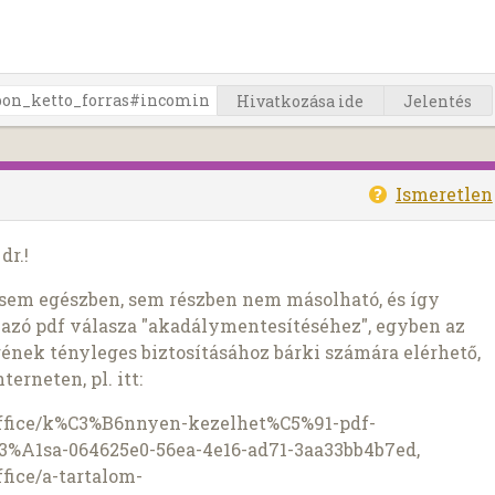
Hivatkozása ide
Jelentés
Ismeretlen
dr.!
, sem egészben, sem részben nem másolható, és így
azó pdf válasza "akadálymentesítéséhez", egyben az
nek tényleges biztosításához bárki számára elérhető,
terneten, pl. itt:
office/k%C3%B6nnyen-kezelhet%C5%91-pdf-
%A1sa-064625e0-56ea-4e16-ad71-3aa33bb4b7ed,
fice/a-tartalom-