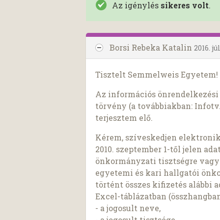
Az igénylés
sikeres volt
.
Borsi Rebeka Katalin
2016. jú
Tisztelt Semmelweis Egyetem!
Az információs önrendelkezési j
törvény (a továbbiakban: Infotv.
terjesztem elő.
Kérem, szíveskedjen elektroni
2010. szeptember 1-től jelen ada
önkormányzati tisztségre vagy 
egyetemi és kari hallgatói ön
történt összes kifizetés alábbi 
Excel-táblázatban (összhangban a
- a jogosult neve,
- a jogosult tisztsége,