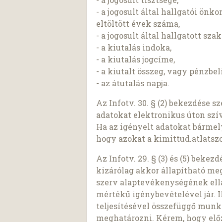
- a jogosult által hallgatói ön
eltöltött évek száma,
- a jogosult által hallgatott sza
- a kiutalás indoka,
- a kiutalás jogcíme,
- a kiutalt összeg, vagy pénzbel
- az átutalás napja.
Az Infotv. 30. § (2) bekezdése 
adatokat elektronikus úton szí
Ha az igényelt adatokat bárme
hogy azokat a kimittud.atlatszo
Az Infotv. 29. § (3) és (5) beke
kizárólag akkor állapítható meg,
szerv alaptevékenységének ell
mértékű igénybevételével jár. I
teljesítésével összefüggő munk
meghatározni. Kérem, hogy előz