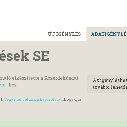
ÚJ IGÉNYLÉS
ADATIGÉNYLÉ
tések SE
náló elkészítette a Közérdekűadat
Az igényléshe
em
-hoz
további lehető
tt
.
Vegye fel velünk a kapcsolatot
ihogy újra