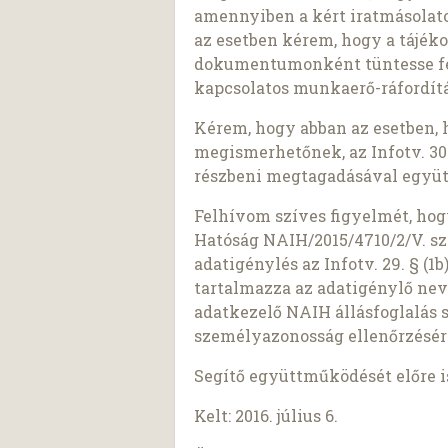
amennyiben a kért iratmásolato
az esetben kérem, hogy a tájék
dokumentumonként tüntesse fel 
kapcsolatos munkaerő-ráfordítá
Kérem, hogy abban az esetben, 
megismerhetőnek, az Infotv. 30.
részbeni megtagadásával együt
Felhívom szíves figyelmét, ho
Hatóság NAIH/2015/4710/2/V. sz
adatigénylés az Infotv. 29. § (
tartalmazza az adatigénylő nev
adatkezelő NAIH állásfoglalás 
személyazonosság ellenőrzésér
Segítő együttműködését előre 
Kelt: 2016. július 6.