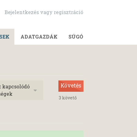
Bejelentkezés vagy regisztráció
SEK
ADATGAZDÁK
SÚGÓ
Követés
z kapcsolódó
ségek
3
követő