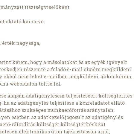
kormányzati tisztségviselőként
kot oktató kar neve,
i érték nagysága,
szerint kérem, hogy a másolatokat és az egyéb igényelt
veskedjen részemre a feladó e-mail címére megküldeni.
ly okból nem lehet e-mailben megküldeni, akkor kérem,
.hu weboldalon töltse fel.
zdése alapján adatigénylésem teljesítéséért költségtérítés
 ha az adatigénylés teljesítése a közfeladatot ellátó
átásához szükséges munkaerőforrás aránytalan
lyen esetben az adatkezelő jogosult az adatigénylés
aerő-ráfordítás költségét költségtérítésként
etesen elektronikus úton tájékoztasson arról,