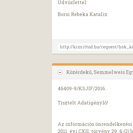
Üdvözlettel:
Borsi Rebeka Katalin
Közérdekű, Semmelweis E
46409-9/KSJIF/2016.
Tisztelt Adatigénylő!
Az információs önrendelkezési 
2011. évi CXII. törvény 29. § (2