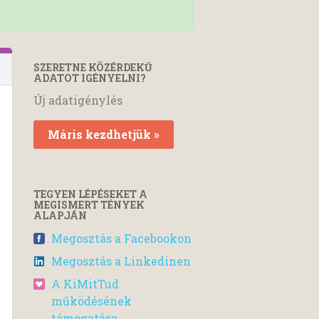
SZERETNE KÖZÉRDEKŰ
ADATOT IGÉNYELNI?
Új adatigénylés
Máris kezdhetjük »
TEGYEN LÉPÉSEKET A
MEGISMERT TÉNYEK
ALAPJÁN
Megosztás a Facebookon
Megosztás a Linkedinen
A KiMitTud
működésének
támogatása