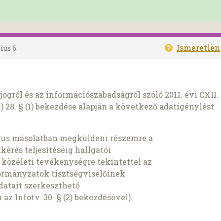
Ismeretlen
lius 6.
ogról és az információszabadságról szóló 2011. évi CXII.
) 28. § (1) bekezdése alapján a következő adatigénylést
kus másolatban megküldeni részemre a
tkérés teljesítéséig hallgatói
közéleti tevékenységre tekintettel az
kormányzatok tisztségviselőinek
adatait szerkeszthető
z Infotv. 30. § (2) bekezdésével):