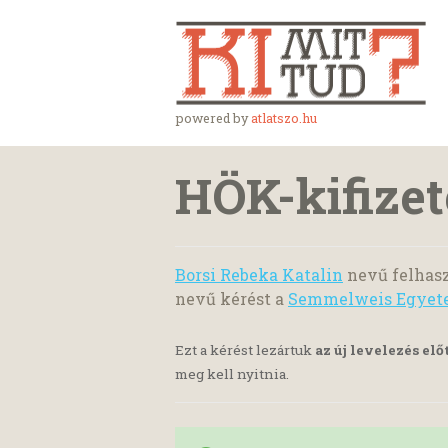
powered by
atlatszo.hu
HÖK-kifize
Borsi Rebeka Katalin
nevű felhasz
nevű kérést a
Semmelweis Egyet
Ezt a kérést lezártuk
az új levelezés elő
meg kell nyitnia.