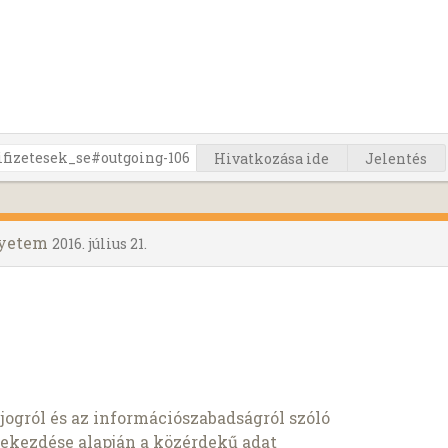
Hivatkozása ide
Jelentés
gyetem
2016. július 21.
jogról és az információszabadságról szóló
) bekezdése alapján a közérdekű adat