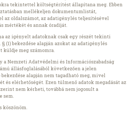
kra tekintettel költségtérítést állapítana meg. Ebben
oztatásban mellékeljen dokumentumlistát,
az oldalszámot, az adatigénylés teljesítésével
s mértékét és annak óradíját.
ha az igényelt adatoknak csak egy részét tekinti
 § (1) bekezdése alapján azokat az adatigénylés
t küldje meg számomra.
gy a Nemzeti Adatvédelmi és Információszabadság
ámú állásfoglalásából következően a jelen
1b) bekezdése alapján nem tagadható meg, mivel
ét és elérhetőségét. Ezen túlmenő adatok megadását az
szerint nem kérheti, továbbá nem jogosult a
e sem.
is köszönöm.