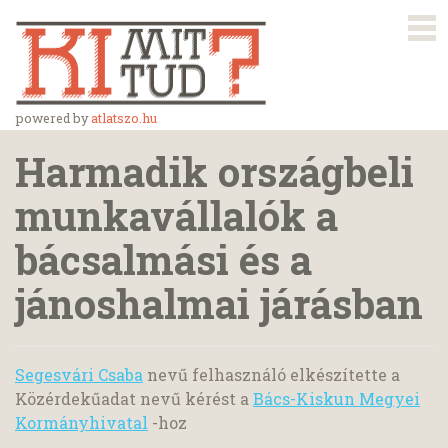
powered by
atlatszo.hu
Harmadik országbeli
munkavállalók a
bácsalmási és a
jánoshalmai járásban
Segesvári Csaba
nevű felhasználó elkészítette a
Közérdekűadat nevű kérést a
Bács-Kiskun Megyei
Kormányhivatal
-hoz