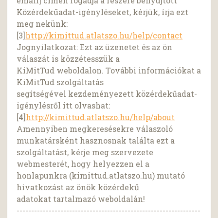
email] címen fogadja a részére benyújtott
Közérdekűadat-igényléseket, kérjük, írja ezt
meg nekünk:
[3]
http://kimittud.atlatszo.hu/help/contact
Jognyilatkozat: Ezt az üzenetet és az ön
válaszát is közzétesszük a
KiMitTud weboldalon. További információkat a
KiMitTud szolgáltatás
segítségével kezdeményezett közérdekűadat-
igénylésről itt olvashat:
[4]
http://kimittud.atlatszo.hu/help/about
Amennyiben megkeresésekre válaszoló
munkatársként hasznosnak találta ezt a
szolgáltatást, kérje meg szervezete
webmesterét, hogy helyezzen el a
honlapunkra (kimittud.atlatszo.hu) mutató
hivatkozást az önök közérdekű
adatokat tartalmazó weboldalán!
---------------------------------------------------------------