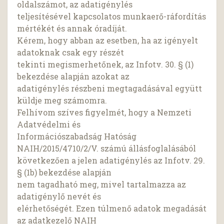
oldalszámot, az adatigénylés
teljesítésével kapcsolatos munkaerő-ráfordítás
mértékét és annak óradíját.
Kérem, hogy abban az esetben, ha az igényelt
adatoknak csak egy részét
tekinti megismerhetőnek, az Infotv. 30. § (1)
bekezdése alapján azokat az
adatigénylés részbeni megtagadásával együtt
küldje meg számomra.
Felhívom szíves figyelmét, hogy a Nemzeti
Adatvédelmi és
Információszabadság Hatóság
NAIH/2015/4710/2/V. számú állásfoglalásából
következően a jelen adatigénylés az Infotv. 29.
§ (1b) bekezdése alapján
nem tagadható meg, mivel tartalmazza az
adatigénylő nevét és
elérhetőségét. Ezen túlmenő adatok megadását
az adatkezelő NAIH