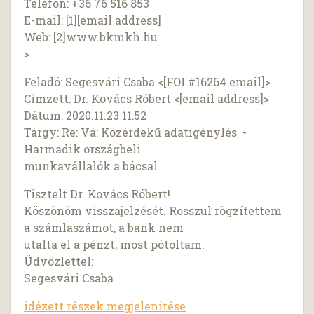
Telefon: +36 76 516 853
E-mail: [1][email address]
Web: [2]www.bkmkh.hu
>
Feladó: Segesvári Csaba <[FOI #16264 email]>
Címzett: Dr. Kovács Róbert <[email address]>
Dátum: 2020.11.23 11:52
Tárgy: Re: Vá: Közérdekű adatigénylés -
Harmadik országbeli
munkavállalók a bácsal
Tisztelt Dr. Kovács Róbert!
Köszönöm visszajelzését. Rosszul rögzítettem
a számlaszámot, a bank nem
utalta el a pénzt, most pótoltam.
Üdvözlettel:
Segesvári Csaba
idézett részek megjelenítése