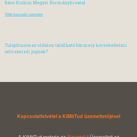
Bács-Kiskun Megyei Kormányhivatal
Több hasonló igénylés
Tulajdonosa az oldalon található bármely kereskedelmi
célú szerzői jognak?
Kapcsolatfelvétel a KiMitTud üzemeltetőjével
A KiMitTud motorja az
Alaveteli
| Üzemelteti az