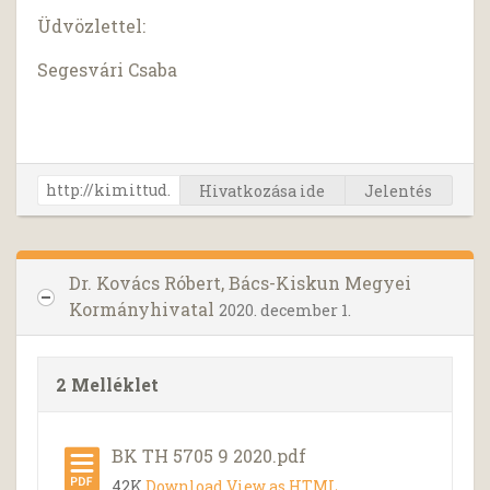
Üdvözlettel:
Segesvári Csaba
Hivatkozása ide
Jelentés
Dr. Kovács Róbert, Bács-Kiskun Megyei
Kormányhivatal
2020. december 1.
2 Melléklet
BK TH 5705 9 2020.pdf
42K
Download
View as HTML