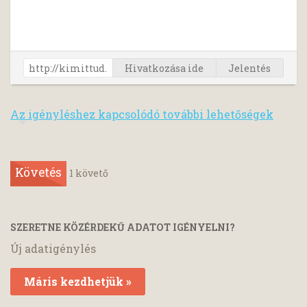
Hivatkozása ide
Jelentés
Az igényléshez kapcsolódó további lehetőségek
Követés
1
követő
SZERETNE KÖZÉRDEKŰ ADATOT IGÉNYELNI?
Új adatigénylés
Máris kezdhetjük »