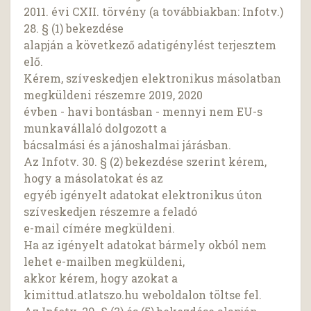
2011. évi CXII. törvény (a továbbiakban: Infotv.)
28. § (1) bekezdése
alapján a következő adatigénylést terjesztem
elő.
Kérem, szíveskedjen elektronikus másolatban
megküldeni részemre 2019, 2020
évben - havi bontásban - mennyi nem EU-s
munkavállaló dolgozott a
bácsalmási és a jánoshalmai járásban.
Az Infotv. 30. § (2) bekezdése szerint kérem,
hogy a másolatokat és az
egyéb igényelt adatokat elektronikus úton
szíveskedjen részemre a feladó
e-mail címére megküldeni.
Ha az igényelt adatokat bármely okból nem
lehet e-mailben megküldeni,
akkor kérem, hogy azokat a
kimittud.atlatszo.hu weboldalon töltse fel.