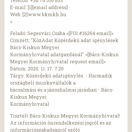
Telefon: +36 76 516 853
E-mail: [1][email address]
Web: [2]www.bkmkh.hu
>
Feladó: Segesvári Csaba <[FOI #16264 email]>
Címzett: "KözAdat Közérdekű adat igénylések
Bács-Kiskun Megyei
Kormányhivatal adatgazdánál" <[Bács-Kiskun
Megyei Kormányhivatal request email]>
Dátum: 2020. 11. 17. 7:20
Tárgy: Közérdekű adatigénylés - Harmadik
országbeli munkavállalók a
bácsalmási és a jánoshalmai járásban - Bács-
Kiskun Megyei
Kormányhivatal
Tisztelt Bács-Kiskun Megyei Kormányhivatal!
Az információs önrendelkezési jogról és az
információszabadságról szóló