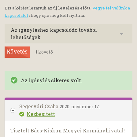
Ezt a kérést lezártuk
az új levelezés előtt
.
Vegye fel velünk a
kapcsolatot
ihogy újra meg kell nyitnia.
Az igényléshez kapcsolódó további
lehetőségek
Követés
1
követő
Az igénylés
sikeres volt
.
Segesvári Csaba
2020. november 17.
Kézbesített
Tisztelt Bács-Kiskun Megyei Kormányhivatal!