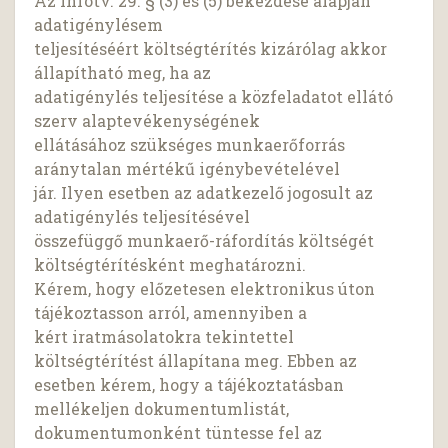
Az Infotv. 29. § (3) és (5) bekezdése alapján
adatigénylésem
teljesítéséért költségtérítés kizárólag akkor
állapítható meg, ha az
adatigénylés teljesítése a közfeladatot ellátó
szerv alaptevékenységének
ellátásához szükséges munkaerőforrás
aránytalan mértékű igénybevételével
jár. Ilyen esetben az adatkezelő jogosult az
adatigénylés teljesítésével
összefüggő munkaerő-ráfordítás költségét
költségtérítésként meghatározni.
Kérem, hogy előzetesen elektronikus úton
tájékoztasson arról, amennyiben a
kért iratmásolatokra tekintettel
költségtérítést állapítana meg. Ebben az
esetben kérem, hogy a tájékoztatásban
mellékeljen dokumentumlistát,
dokumentumonként tüntesse fel az