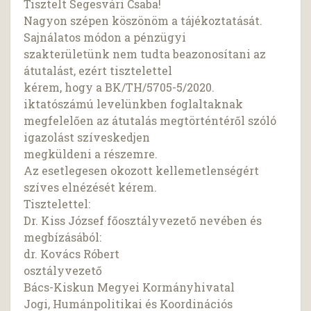
Tisztelt Segesvári Csaba!
Nagyon szépen köszönöm a tájékoztatását.
Sajnálatos módon a pénzügyi
szakterületünk nem tudta beazonosítani az
átutalást, ezért tisztelettel
kérem, hogy a BK/TH/5705-5/2020.
iktatószámú levelünkben foglaltaknak
megfelelően az átutalás megtörténtéről szóló
igazolást szíveskedjen
megküldeni a részemre.
Az esetlegesen okozott kellemetlenségért
szíves elnézését kérem.
Tisztelettel:
Dr. Kiss József főosztályvezető nevében és
megbízásából:
dr. Kovács Róbert
osztályvezető
Bács-Kiskun Megyei Kormányhivatal
Jogi, Humánpolitikai és Koordinációs