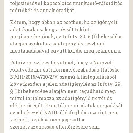
teljesítésével kapcsolatos munkaerő-ráfordítás
mértékét és annak óradíját.
Kérem, hogy abban az esetben, ha az igényelt
adatoknak csak egy részét tekinti
megismerhetőnek, az Infotv. 30. § (1) bekezdése
alapján azokat az adatigénylés részbeni
megtagadásával együtt küldje meg számomra.
Felhívom szíves figyelmét, hogy a Nemzeti
Adatvédelmi és Információszabadság Hatóság
NAIH/2015/4710/2/V. számú állásfoglalásából
következően a jelen adatigénylés az Infotv. 29.
§ (1b) bekezdése alapján nem tagadható meg,
mivel tartalmazza az adatigénylő nevét és
elérhetőségét. Ezen túlmenő adatok megadását
az adatkezelő NAIH állásfoglalás szerint nem
kérheti, továbbá nem jogosult a
személyazonosság ellenőrzésére sem.