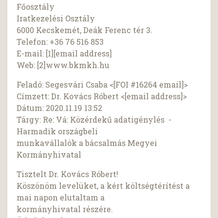
Főosztály
Iratkezelési Osztály
6000 Kecskemét, Deák Ferenc tér 3.
Telefon: +36 76 516 853
E-mail: [1][email address]
Web: [2]www.bkmkh.hu
Feladó: Segesvári Csaba <[FOI #16264 email]>
Címzett: Dr. Kovács Róbert <[email address]>
Dátum: 2020.11.19 13:52
Tárgy: Re: Vá: Közérdekű adatigénylés -
Harmadik országbeli
munkavállalók a bácsalmás Megyei
Kormányhivatal
Tisztelt Dr. Kovács Róbert!
Köszönöm levelüket, a kért költségtérítést a
mai napon elutaltam a
kormányhivatal részére.