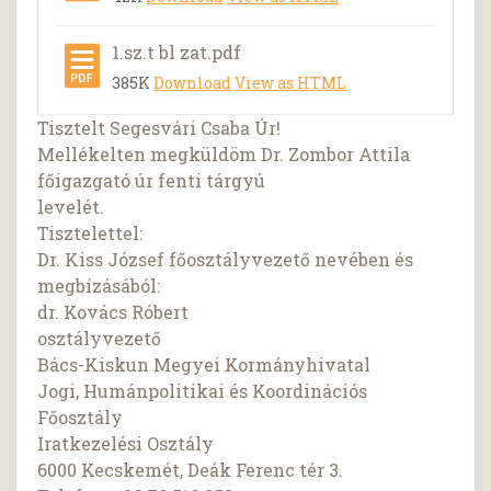
1.sz.t bl zat.pdf
385K
Download
View as HTML
Tisztelt Segesvári Csaba Úr!
Mellékelten megküldöm Dr. Zombor Attila
főigazgató úr fenti tárgyú
levelét.
Tisztelettel:
Dr. Kiss József főosztályvezető nevében és
megbízásából:
dr. Kovács Róbert
osztályvezető
Bács-Kiskun Megyei Kormányhivatal
Jogi, Humánpolitikai és Koordinációs
Főosztály
Iratkezelési Osztály
6000 Kecskemét, Deák Ferenc tér 3.