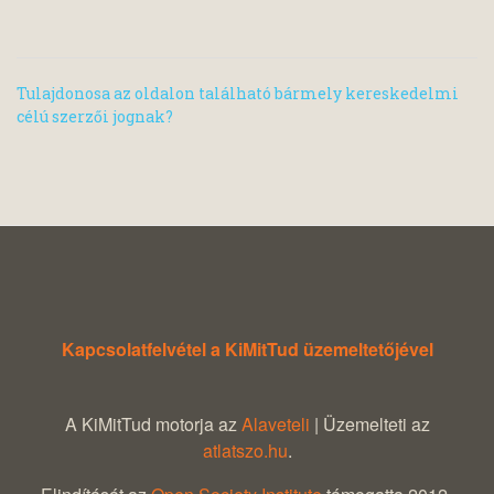
Tulajdonosa az oldalon található bármely kereskedelmi
célú szerzői jognak?
Kapcsolatfelvétel a KiMitTud üzemeltetőjével
A KiMitTud motorja az
Alaveteli
| Üzemelteti az
atlatszo.hu
.