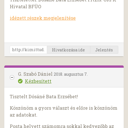
Hivatal BFÜO
idézett részek megjelenítése
Hivatkozása ide
Jelentés
G. Szabó Dániel
2018. augusztus 7.
Kézbesített
Tisztelt Dósáné Bata Erzsébet!
Köszönöm a gyors választ és előre is köszönöm
az adatokat.
Posta helyett számomra sokkal kedvezőbb az