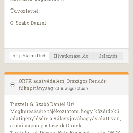
Üdvözlettel:
G. Szabó Dániel
Hivatkozása ide
Jelentés
ORFK adatvédelem, Országos Rendőr-
főkapitányság
2018. augusztus 7.
Tisztelt G. Szabó Dániel Úr!
Megkeresésére tájékoztatom, hogy közérdekű
adatigénylésére a válasz jóváhagyás alatt van,
a mai napon postázzuk Önnek.
Tisztelettel: Dósáné Bata Erzsébet r.ftzls. ORFK