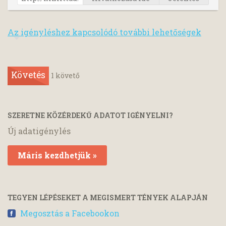
Az igényléshez kapcsolódó további lehetőségek
Követés
1
követő
SZERETNE KÖZÉRDEKŰ ADATOT IGÉNYELNI?
Új adatigénylés
Máris kezdhetjük »
TEGYEN LÉPÉSEKET A MEGISMERT TÉNYEK ALAPJÁN
Megosztás a Facebookon