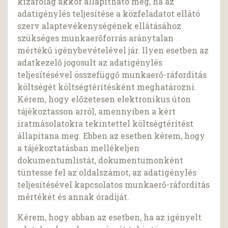
kizárólag akkor állapítható meg, ha az
adatigénylés teljesítése a közfeladatot ellátó
szerv alaptevékenységének ellátásához
szükséges munkaerőforrás aránytalan
mértékű igénybevételével jár. Ilyen esetben az
adatkezelő jogosult az adatigénylés
teljesítésével összefüggő munkaerő-ráfordítás
költségét költségtérítésként meghatározni.
Kérem, hogy előzetesen elektronikus úton
tájékoztasson arról, amennyiben a kért
iratmásolatokra tekintettel költségtérítést
állapítana meg. Ebben az esetben kérem, hogy
a tájékoztatásban mellékeljen
dokumentumlistát, dokumentumonként
tüntesse fel az oldalszámot, az adatigénylés
teljesítésével kapcsolatos munkaerő-ráfordítás
mértékét és annak óradíját.
Kérem, hogy abban az esetben, ha az igényelt