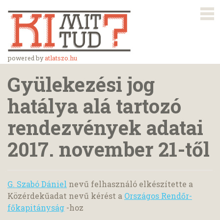
powered by
atlatszo.hu
Gyülekezési jog
hatálya alá tartozó
rendezvények adatai
2017. november 21-től
G. Szabó Dániel
nevű felhasználó elkészítette a
Közérdekűadat nevű kérést a
Országos Rendőr-
főkapitányság
-hoz