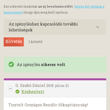
Ezt a kérést lezártuk
az új levelezés előtt
.
Vegye fel velünk a
kapcsolatot
ihogy újra meg kell nyitnia.
Az igényléshez kapcsolódó további
lehetőségek
Követés
1
követő
Az igénylés
sikeres volt
.
G. Szabó Dániel
2018. július 21.
Kézbesített
Tisztelt Országos Rendőr-főkapitányság!