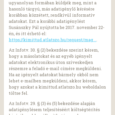
ugyanolyan formában küldjék meg, mint a
hasonló tárgyú, más adatigénylő kérésére
korábban közzétett, rendkívül informatív
adatokat. Ezt a korábbi adatigénylést
Susánszky Pál nyújtotta be 2017. november 22-
én, és itt érhető el:
https://kimittud.atlatszo.hu/request/mag...
.
Az Infotv. 30. § (2) bekezdése szerint kérem,
hogy a másolatokat és az egyéb igényelt
adatokat elektronikus úton szíveskedjen
részemre a feladó e-mail címére megküldeni.
Ha az igényelt adatokat bármely okból nem
lehet e-mailben megküldeni, akkor kérem,
hogy azokat a kimittud.atlatszo.hu weboldalon
töltse fel.
Az Infotv. 29. § (3) és (5) bekezdése alapján
adatigénylésem teljesítéséért költségtérítés