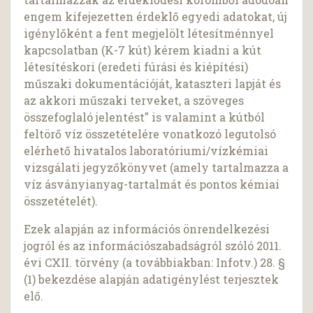
engem kifejezetten érdeklő egyedi adatokat, új
igénylőként a fent megjelölt létesítménnyel
kapcsolatban (K-7 kút) kérem kiadni a kút
létesítéskori (eredeti fúrási és kiépítési)
műszaki dokumentációját, kataszteri lapját és
az akkori műszaki terveket, a szöveges
összefoglaló jelentést" is valamint a kútból
feltörő víz összetételére vonatkozó legutolsó
elérhető hivatalos laboratóriumi/vízkémiai
vizsgálati jegyzőkönyvet (amely tartalmazza a
víz ásványianyag-tartalmát és pontos kémiai
összetételét).
Ezek alapján az információs önrendelkezési
jogról és az információszabadságról szóló 2011.
évi CXII. törvény (a továbbiakban: Infotv.) 28. §
(1) bekezdése alapján adatigénylést terjesztek
elő.