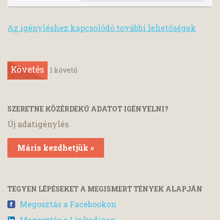
Az igényléshez kapcsolódó további lehetőségek
Követés
1
követő
SZERETNE KÖZÉRDEKŰ ADATOT IGÉNYELNI?
Új adatigénylés
Máris kezdhetjük »
TEGYEN LÉPÉSEKET A MEGISMERT TÉNYEK ALAPJÁN
Megosztás a Facebookon
Megosztás a Linkedinen