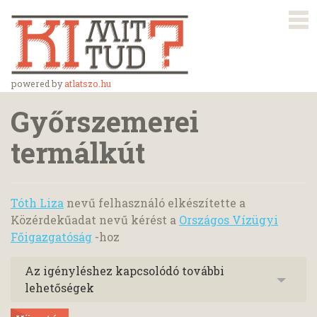
powered by
atlatszo.hu
Győrszemerei
termálkút
Tóth Liza
nevű felhasználó elkészítette a
Közérdekűadat nevű kérést a
Országos Vízügyi
Főigazgatóság
-hoz
Az igényléshez kapcsolódó további
lehetőségek