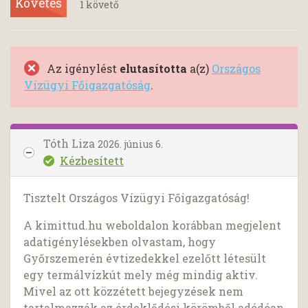
Követés
1
követő
Az igénylést
elutasította
a(z)
Országos
Vízügyi Főigazgatóság
.
Tóth Liza
2026. június 6.
Kézbesített
Tisztelt Országos Vízügyi Főigazgatóság!
A kimittud.hu weboldalon korábban megjelent
adatigénylésekben olvastam, hogy
Győrszemerén évtizedekkel ezelőtt létesült
egy termálvízkút mely még mindig aktiv.
Mivel az ott közzétett bejegyzések nem
tartalmazzák az érdeklődési körömből adódóan