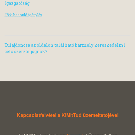
Igazgatóság
Több hasonló igénylés
Tulajdonosa az oldalon található bármely kereskedelmi
célú szerzői jognak?
Kapcsolatfelvétel a KiMitTud üzemeltetőjével