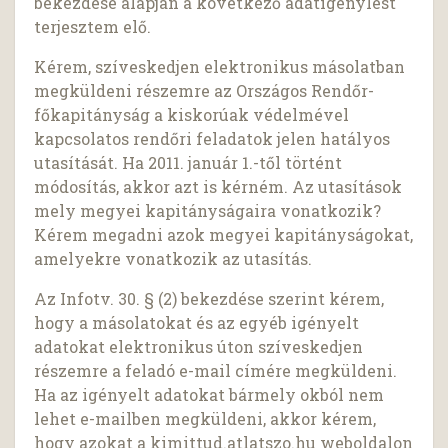
bekezdése alapján a következő adatigénylést
terjesztem elő.
Kérem, szíveskedjen elektronikus másolatban
megküldeni részemre az Országos Rendőr-
főkapitányság a kiskorúak védelmével
kapcsolatos rendőri feladatok jelen hatályos
utasítását. Ha 2011. január 1.-től történt
módosítás, akkor azt is kérném. Az utasítások
mely megyei kapitányságaira vonatkozik?
Kérem megadni azok megyei kapitányságokat,
amelyekre vonatkozik az utasítás.
Az Infotv. 30. § (2) bekezdése szerint kérem,
hogy a másolatokat és az egyéb igényelt
adatokat elektronikus úton szíveskedjen
részemre a feladó e-mail címére megküldeni.
Ha az igényelt adatokat bármely okból nem
lehet e-mailben megküldeni, akkor kérem,
hogy azokat a kimittud.atlatszo.hu weboldalon