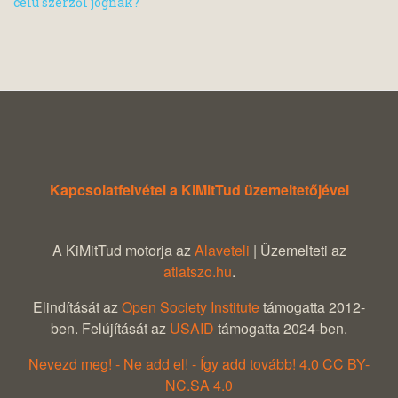
célú szerzői jognak?
Kapcsolatfelvétel a KiMitTud üzemeltetőjével
A KiMitTud motorja az
Alaveteli
| Üzemelteti az
atlatszo.hu
.
Elindítását az
Open Society Institute
támogatta 2012-
ben. Felújítását az
USAID
támogatta 2024-ben.
Nevezd meg! - Ne add el! - Így add tovább! 4.0 CC BY-
NC.SA 4.0