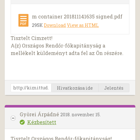
m container 201811141635 signed.pdf
295K
Download
View as HTML
Tisztelt Címzett!
A(z) Országos Rendőr-főkapitányság a
mellékelt küldeményt adta fel az Ön részére.
Hivatkozása ide
Jelentés
Györei Árpádné
2018. november 15.
Kézbesített
Tisztelt Országos Rendőr-főkapitányság!