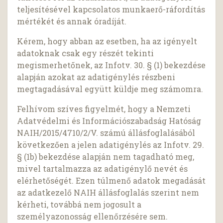
teljesítésével kapcsolatos munkaerő-ráfordítás
mértékét és annak óradíját.
Kérem, hogy abban az esetben, ha az igényelt
adatoknak csak egy részét tekinti
megismerhetőnek, az Infotv. 30. § (1) bekezdése
alapján azokat az adatigénylés részbeni
megtagadásával együtt küldje meg számomra.
Felhívom szíves figyelmét, hogy a Nemzeti
Adatvédelmi és Információszabadság Hatóság
NAIH/2015/4710/2/V. számú állásfoglalásából
következően a jelen adatigénylés az Infotv. 29.
§ (1b) bekezdése alapján nem tagadható meg,
mivel tartalmazza az adatigénylő nevét és
elérhetőségét. Ezen túlmenő adatok megadását
az adatkezelő NAIH állásfoglalás szerint nem
kérheti, továbbá nem jogosult a
személyazonosság ellenőrzésére sem.