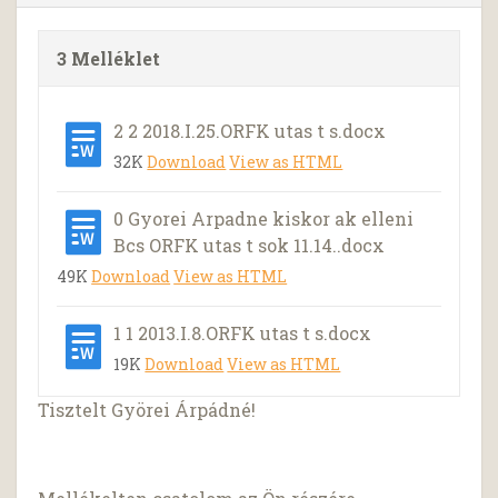
3 Melléklet
2 2 2018.I.25.ORFK utas t s.docx
32K
Download
View as HTML
0 Gyorei Arpadne kiskor ak elleni
Bcs ORFK utas t sok 11.14..docx
49K
Download
View as HTML
1 1 2013.I.8.ORFK utas t s.docx
19K
Download
View as HTML
Tisztelt Györei Árpádné!