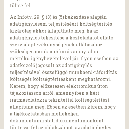
töltse fel.
Az Infotv. 29. § (3) és (5) bekezdése alapján
adatigénylésem teljesítéséért költségtérítés
kizárólag akkor állapítható meg, ha az
adatigénylés teljesítése a közfeladatot ellátó
szerv alaptevékenységének ellátásához
szükséges munkaerőforrás aránytalan
mértékű igénybevételével jár. Ilyen esetben az
adatkezelő jogosult az adatigénylés
teljesítésével összefüggő munkaerő-ráfordítás
költségét költségtérítésként meghatározni.
Kérem, hogy előzetesen elektronikus úton
tájékoztasson arról, amennyiben a kért
iratmásolatokra tekintettel költségtérítést
állapítana meg. Ebben az esetben kérem, hogy
a tájékoztatásban mellékeljen
dokumentumlistát, dokumentumonként
tüntesse fel az oldalszámot, az adatigénylés