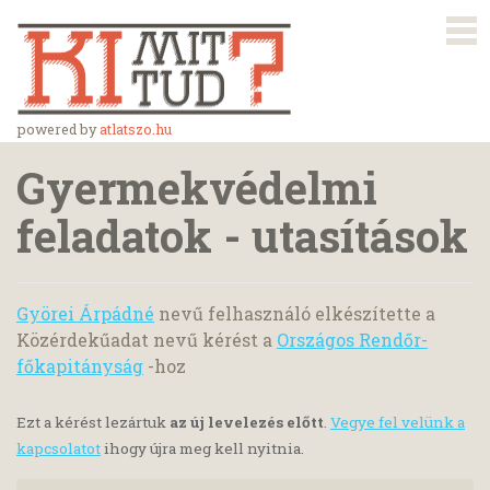
powered by
atlatszo.hu
Gyermekvédelmi
feladatok - utasítások
Györei Árpádné
nevű felhasználó elkészítette a
Közérdekűadat nevű kérést a
Országos Rendőr-
főkapitányság
-hoz
Ezt a kérést lezártuk
az új levelezés előtt
.
Vegye fel velünk a
kapcsolatot
ihogy újra meg kell nyitnia.