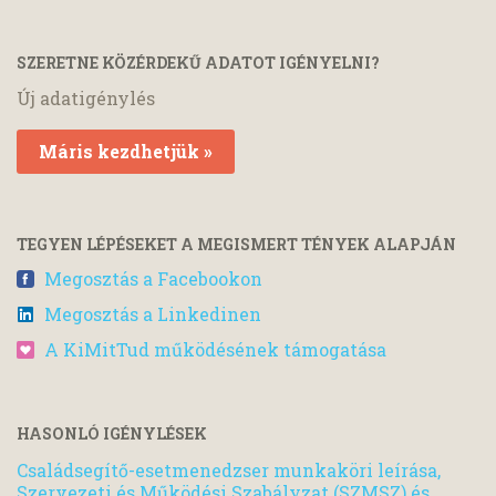
SZERETNE KÖZÉRDEKŰ ADATOT IGÉNYELNI?
Új adatigénylés
Máris kezdhetjük »
TEGYEN LÉPÉSEKET A MEGISMERT TÉNYEK ALAPJÁN
Megosztás a Facebookon
Megosztás a Linkedinen
A KiMitTud működésének támogatása
HASONLÓ IGÉNYLÉSEK
Családsegítő-esetmenedzser munkaköri leírása,
Szervezeti és Működési Szabályzat (SZMSZ) és