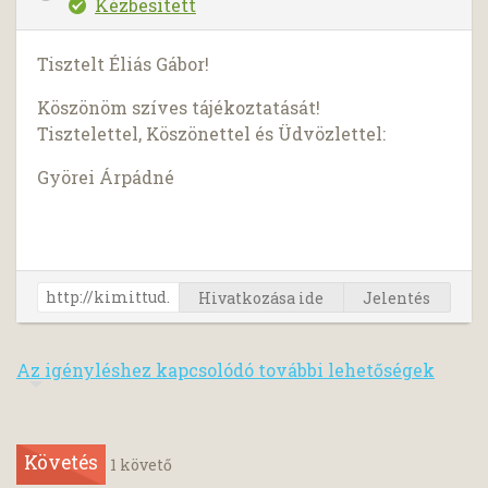
Kézbesített
Tisztelt Éliás Gábor!
Köszönöm szíves tájékoztatását!
Tisztelettel, Köszönettel és Üdvözlettel:
Györei Árpádné
Hivatkozása ide
Jelentés
Az igényléshez kapcsolódó további lehetőségek
Követés
1
követő