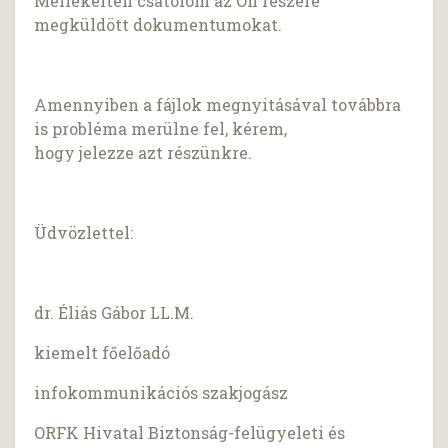
Mellékelten csatolom az Ön részére
megküldött dokumentumokat.
Amennyiben a fájlok megnyitásával továbbra
is probléma merülne fel, kérem,
hogy jelezze azt részünkre.
Üdvözlettel:
dr. Éliás Gábor LL.M.
kiemelt főelőadó
infokommunikációs szakjogász
ORFK Hivatal Biztonság-felügyeleti és