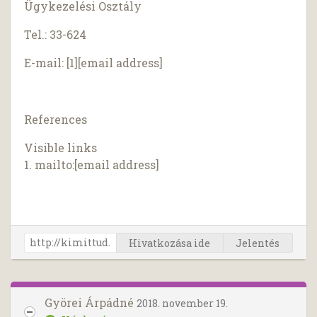
Ügykezelési Osztály
Tel.: 33-624
E-mail: [1][email address]
References
Visible links
1. mailto:[email address]
Hivatkozása ide
Jelentés
Györei Árpádné
2018. november 19.