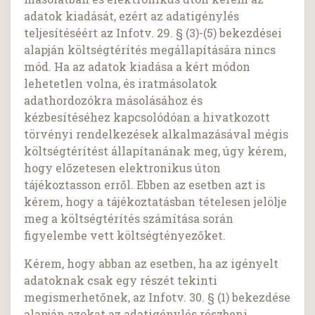
adatok kiadását, ezért az adatigénylés
teljesítéséért az Infotv. 29. § (3)-(5) bekezdései
alapján költségtérítés megállapítására nincs
mód. Ha az adatok kiadása a kért módon
lehetetlen volna, és iratmásolatok
adathordozókra másolásához és
kézbesítéséhez kapcsolódóan a hivatkozott
törvényi rendelkezések alkalmazásával mégis
költségtérítést állapítanának meg, úgy kérem,
hogy előzetesen elektronikus úton
tájékoztasson erről. Ebben az esetben azt is
kérem, hogy a tájékoztatásban tételesen jelölje
meg a költségtérítés számítása során
figyelembe vett költségtényezőket.
Kérem, hogy abban az esetben, ha az igényelt
adatoknak csak egy részét tekinti
megismerhetőnek, az Infotv. 30. § (1) bekezdése
alapján azokat az adatigénylés részbeni