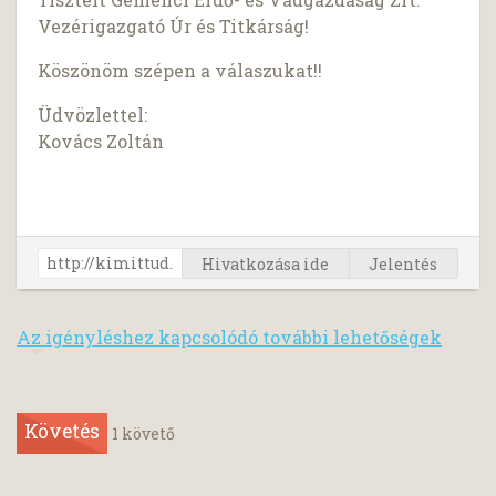
Vezérigazgató Úr és Titkárság!
Köszönöm szépen a válaszukat!!
Üdvözlettel:
Kovács Zoltán
Hivatkozása ide
Jelentés
Az igényléshez kapcsolódó további lehetőségek
Követés
1
követő