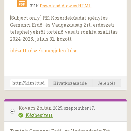
311K
Download
View as HTML
[Subject only] RE: Közérdekűadat igénylés -
Gemenci Erdő- és Vadgazdaság Zrt. erdészeti
telephelyekről történő vasúti rönkfa szállítás
2024-2025. július 31. között
idézett részek megjelenítése
Hivatkozása ide
Jelentés
Kovács Zoltán
2025. szeptember 17.
Kézbesített
Tisztelt Gemenci Erdő- és Vadgazdaság Zrt.