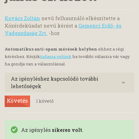
Kovács Zoltán
nevű felhasználó elkészítette a
Közérdekűadat nevű kérést a
Gemenci Erdő- és
Vadgazdaság Zrt.
-hoz
Automatikus anti-spam mérések helyben
ehhez a régi
kéréshez. Kérjük
tudassa velünk
ha további válaszra vár vagy
ha gondja van a válaszolással.
Az igényléshez kapcsolódó további
lehetőségek
Követés
1
követő
Az igénylés
sikeres volt
.