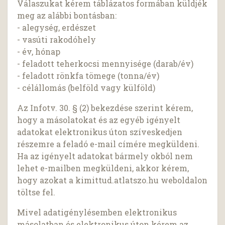
Válaszukat kérem táblázatos formában küldjék
meg az alábbi bontásban:
- alegység, erdészet
- vasúti rakodóhely
- év, hónap
- feladott teherkocsi mennyisége (darab/év)
- feladott rönkfa tömege (tonna/év)
- célállomás (belföld vagy külföld)
Az Infotv. 30. § (2) bekezdése szerint kérem,
hogy a másolatokat és az egyéb igényelt
adatokat elektronikus úton szíveskedjen
részemre a feladó e-mail címére megküldeni.
Ha az igényelt adatokat bármely okból nem
lehet e-mailben megküldeni, akkor kérem,
hogy azokat a kimittud.atlatszo.hu weboldalon
töltse fel.
Mivel adatigénylésemben elektronikus
másolatban és elektronikus úton kérem az