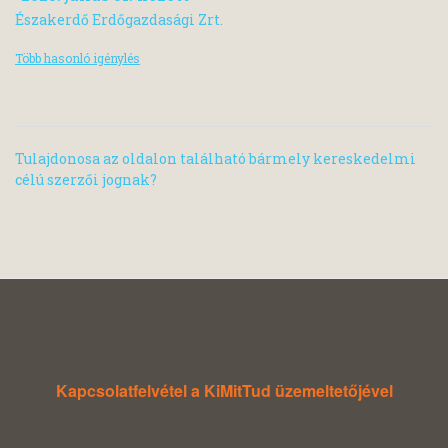
Északerdő Erdőgazdasági Zrt.
Több hasonló igénylés
Tulajdonosa az oldalon található bármely kereskedelmi
célú szerzői jognak?
Kapcsolatfelvétel a KiMitTud üzemeltetőjével