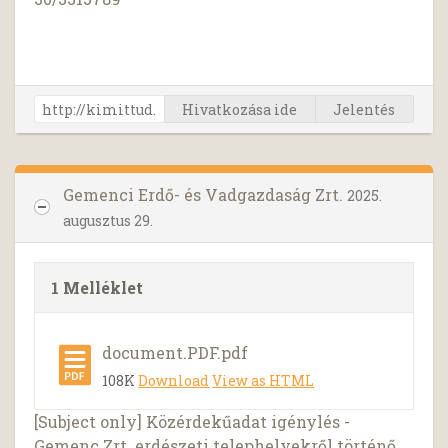
Hivatkozása ide
Jelentés
Gemenci Erdő- és Vadgazdaság Zrt.
2025.
augusztus 29.
1 Melléklet
document.PDF.pdf
108K
Download
View as HTML
[Subject only] Közérdekűadat igénylés -
Gemenc Zrt. erdészeti telephelyekről történő