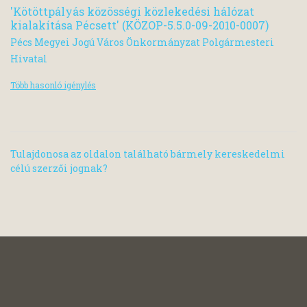
'Kötöttpályás közösségi közlekedési hálózat
kialakítása Pécsett' (KÖZOP-5.5.0-09-2010-0007)
Pécs Megyei Jogú Város Önkormányzat Polgármesteri
Hivatal
Több hasonló igénylés
Tulajdonosa az oldalon található bármely kereskedelmi
célú szerzői jognak?