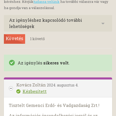
kéréshez. Kérjük
tudassa velünk
ha további válaszra vár vagy
ha gondja van a válaszolással.
Az igényléshez kapcsolódó további
lehetőségek
Követés
1
követő
Az igénylés
sikeres volt
.
Kovács Zoltán
2024. augusztus 4.
Kézbesített
Tisztelt Gemenci Erdő- és Vadgazdaság Zrt.!
Az információs önrendelkezési jogról és az