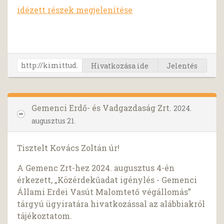
idézett részek megjelenítése
Hivatkozása ide
Jelentés
Gemenci Erdő- és Vadgazdaság Zrt.
2024.
augusztus 21.
Tisztelt Kovács Zoltán úr!
A Gemenc Zrt-hez 2024. augusztus 4-én
érkezett, „Közérdekűadat igénylés - Gemenci
Állami Erdei Vasút Malomtető végállomás”
tárgyú ügyiratára hivatkozással az alábbiakról
tájékoztatom.