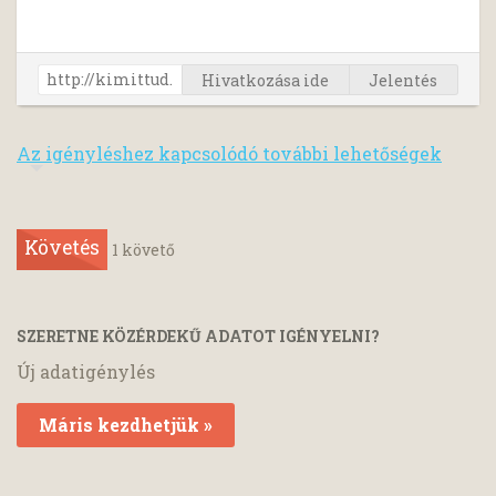
Hivatkozása ide
Jelentés
Az igényléshez kapcsolódó további lehetőségek
Követés
1
követő
SZERETNE KÖZÉRDEKŰ ADATOT IGÉNYELNI?
Új adatigénylés
Máris kezdhetjük »