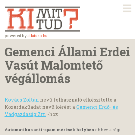
powered by
atlatszo.hu
Gemenci Állami Erdei
Vasút Malomtető
végállomás
Kovács Zoltán
nevű felhasználó elkészítette a
Közérdekűadat nevű kérést a
Gemenci Erdő- és
Vadgazdaság Zrt.
-hoz
Automatikus anti-spam mérések helyben
ehhez a régi