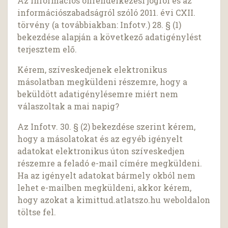
Az információs önrendelkezési jogról és az
információszabadságról szóló 2011. évi CXII.
törvény (a továbbiakban: Infotv.) 28. § (1)
bekezdése alapján a következő adatigénylést
terjesztem elő.
Kérem, szíveskedjenek elektronikus
másolatban megküldeni részemre, hogy a
beküldött adatigénylésemre miért nem
válaszoltak a mai napig?
Az Infotv. 30. § (2) bekezdése szerint kérem,
hogy a másolatokat és az egyéb igényelt
adatokat elektronikus úton szíveskedjen
részemre a feladó e-mail címére megküldeni.
Ha az igényelt adatokat bármely okból nem
lehet e-mailben megküldeni, akkor kérem,
hogy azokat a kimittud.atlatszo.hu weboldalon
töltse fel.