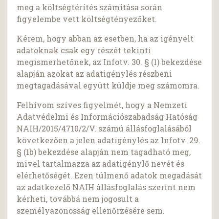
meg a költségtérítés számítása során
figyelembe vett költségtényezőket.
Kérem, hogy abban az esetben, ha az igényelt
adatoknak csak egy részét tekinti
megismerhetőnek, az Infotv. 30. § (1) bekezdése
alapján azokat az adatigénylés részbeni
megtagadásával együtt küldje meg számomra.
Felhívom szíves figyelmét, hogy a Nemzeti
Adatvédelmi és Információszabadság Hatóság
NAIH/2015/4710/2/V. számú állásfoglalásából
következően a jelen adatigénylés az Infotv. 29.
§ (1b) bekezdése alapján nem tagadható meg,
mivel tartalmazza az adatigénylő nevét és
elérhetőségét. Ezen túlmenő adatok megadását
az adatkezelő NAIH állásfoglalás szerint nem
kérheti, továbbá nem jogosult a
személyazonosság ellenőrzésére sem.