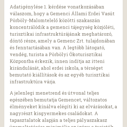
Adatigénylése 1. kérdése vonatkozásában
válaszom, hogy a Gemenci Állami Erdei Vasút
Pörböly-Malomtelelő közötti szakaszán
koncentrálódik a gemenci tájegység közjóléti,
turisztikai infrastruktúrájának meghatározó,
döntő része, amely a Gemenc Zrt. tulajdonában
és fenntartásában van. A legtöbb látogató,
vendég, turista a Pörbölyi Ökoturisztikai
Központba érkezik, innen indítja az itteni
kirándulását, ahol erdei iskola, a térséget
bemutató kiállítások és az egyéb turisztikai
infrastruktúra várja.
A jelenlegi menetrend és útvonal teljes
egészében bemutatja Gemencet, változatos
élményeket kínálva elégíti ki az elvárásokat, a
nagyrészt kisgyermekes családokat. A
tapasztalatok alapján a teljes pályaszakasz
üzemeltetésére minimális az igény a turisták