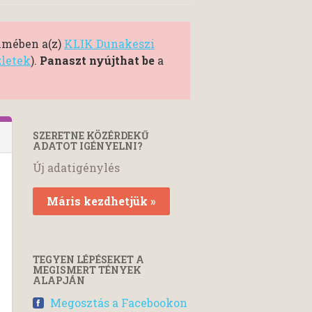
elmében a(z)
KLIK Dunakeszi
zletek
).
Panaszt nyújthat be
a
SZERETNE KÖZÉRDEKŰ
ADATOT IGÉNYELNI?
Új adatigénylés
Máris kezdhetjük »
TEGYEN LÉPÉSEKET A
MEGISMERT TÉNYEK
ALAPJÁN
Megosztás a Facebookon