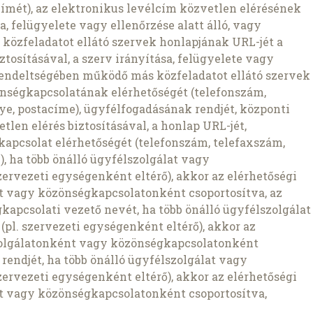
címét), az elektronikus levélcím közvetlen elérésének
sa, felügyelete vagy ellenőrzése alatt álló, vagy
özfeladatot ellátó szervek honlapjának URL-jét a
tosításával, a szerv irányítása, felügyelete vagy
lárendeltségében működő más közfeladatot ellátó szervek
nségkapcsolatának elérhetőségét (telefonszám,
ye, postacíme), ügyfélfogadásának rendjét, központi
tlen elérés biztosításával, a honlap URL-jét,
apcsolat elérhetőségét (telefonszám, telefaxszám,
, ha több önálló ügyfélszolgálat vagy
zervezeti egységenként eltérő), akkor az elérhetőségi
t vagy közönségkapcsolatonként csoportosítva, az
kapcsolati vezető nevét, ha több önálló ügyfélszolgálat
pl. szervezeti egységenként eltérő), akkor az
zolgálatonként vagy közönségkapcsolatonként
 rendjét, ha több önálló ügyfélszolgálat vagy
zervezeti egységenként eltérő), akkor az elérhetőségi
t vagy közönségkapcsolatonként csoportosítva,