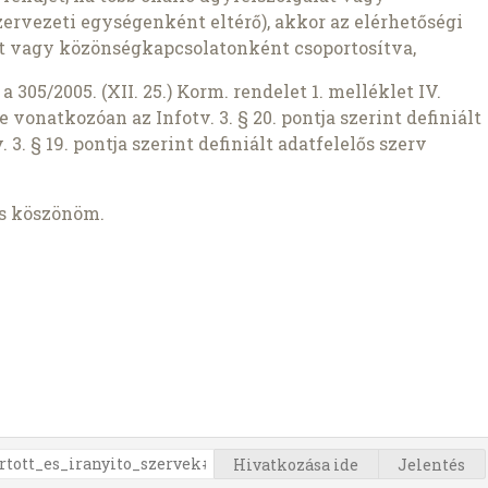
zervezeti egységenként eltérő), akkor az elérhetőségi
t vagy közönségkapcsolatonként csoportosítva,
305/2005. (XII. 25.) Korm. rendelet 1. melléklet IV.
 vonatkozóan az Infotv. 3. § 20. pontja szerint definiált
 3. § 19. pontja szerint definiált adatfelelős szerv
is köszönöm.
Hivatkozása ide
Jelentés