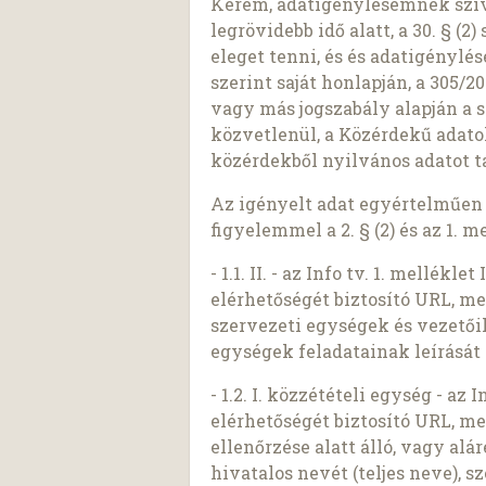
Kérem, adatigénylésemnek szíve
legrövidebb idő alatt, a 30. § (
eleget tenni, és és adatigénylé
szerint saját honlapján, a 305/200
vagy más jogszabály alapján a s
közvetlenül, a Közérdekű adato
közérdekből nyilvános adatot ta
Az igényelt adat egyértelműen és
figyelemmel a 2. § (2) és az 1. m
- 1.1. II. - az Info tv. 1. mellék
elérhetőségét biztosító URL, me
szervezeti egységek és vezetői
egységek feladatainak leírásá
- 1.2. I. közzétételi egység - az 
elérhetőségét biztosító URL, me
ellenőrzése alatt álló, vagy a
hivatalos nevét (teljes neve), 