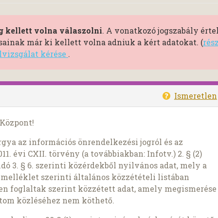
 kellett volna válaszolni
. A vonatkozó jogszabály ért
inak már ki kellett volna adniuk a kért adatokat. (
rés
ülvizsgálat kérése
.
Ismeretlen
 Központ!
gya az információs önrendelkezési jogról és az
. évi CXII. törvény (a továbbiakban: Infotv.) 2. § (2)
ndó 3. § 6. szerinti közérdekből nyilvános adat, mely a
z 1. melléklet szerinti általános közzétételi listában
ben foglaltak szerint közzétett adat, amely megismerése
datom közléséhez nem köthető.