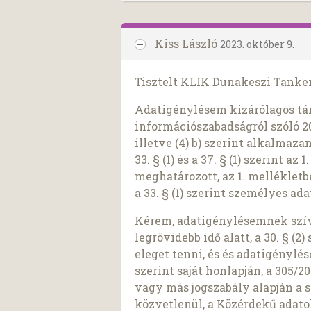
Kiss László
2023. október 9.
Tisztelt KLIK Dunakeszi Tanker
Adatigénylésem kizárólagos tár
információszabadságról szóló 2011
illetve (4) b) szerint alkalmaza
33. § (1) és a 37. § (1) szerint a
meghatározott, az 1. melléklet
a 33. § (1) szerint személyes a
Kérem, adatigénylésemnek szíve
legrövidebb idő alatt, a 30. § (
eleget tenni, és és adatigénylé
szerint saját honlapján, a 305/200
vagy más jogszabály alapján a s
közvetlenül, a Közérdekű adato