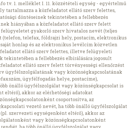
Info tv. 1. melléklet I. 11. közzétételi egység - egyértelmű
y tartalmazza a közfeladatot ellátó szerv felettes,
hatósági döntéseinek tekintetében a fellebbezés
nnek hiányában a közfeladatot ellátó szerv felett
felügyeletet gyakorló szerv hivatalos nevét (teljes
 (telefon, telefax, földrajzi hely, postacím, elektronikus
 saját honlap és az elektronikus levélcím közvetlen
eladatot ellátó szerv felettes, illetve felügyeleti
 tekintetében a fellebbezés elbírálására jogosult
eladatot ellátó szerv felett törvényességi ellenőrzést
erv ügyfélszolgálatának vagy közönségkapcsolatának
efaxszám, ügyfélfogadás helye, postacíme),
több önálló ügyfélszolgálat vagy közönségkapcsolat is
t eltérő), akkor az elérhetőségi adatokat
zönségkapcsolatonként csoportosítva, az
kapcsolati vezető nevét, ha több önálló ügyfélszolgálat
pl. szervezeti egységenként eltérő), akkor az
zolgálatonként vagy közönségkapcsolatonként
 rendjét, ha több önálló ügyfélszolgálat vagy