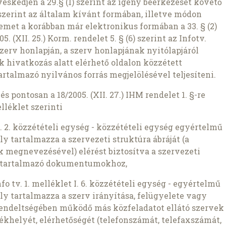
skedjen a 29.§ (1) szerint az igény beérkezését követő
2) szerint az általam kívánt formában, illetve módon
semet a korábban már elektronikus formában a 33. § (2)
5. (XII. 25.) Korm. rendelet 5. § (6) szerint az Infotv.
zerv honlapján, a szerv honlapjának nyitólapjáról
k hivatkozás alatt elérhető oldalon közzétett
rtalmazó nyilvános forrás megjelölésével teljesíteni.
 pontosan a 18/2005. (XII. 27.) IHM rendelet 1. §-re
elléklet szerinti
let I. 2. közzétételi egység - közzétételi egység egyértelmű
ly tartalmazza a szervezeti struktúra ábráját (a
k megnevezésével) elérést biztosítva a szervezeti
t tartalmazó dokumentumokhoz,
Info tv. 1. melléklet I. 6. közzétételi egység - egyértelmű
ly tartalmazza a szerv irányítása, felügyelete vagy
lárendeltségében működő más közfeladatot ellátó szervek
székhelyét, elérhetőségét (telefonszámát, telefaxszámát,