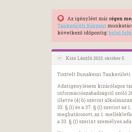
Az igénylést már
régen meg
Tankerületi Központ
munkatársa
következő időpontig:
belső fel
Kiss László
2023. október 5.
Tisztelt Dunakeszi Tankerületi
Adatigénylésem kizárólagos tár
információszabadságról szóló 2011
illetve (4) b) szerint alkalmaza
33. § (1) és a 37. § (1) szerint a
meghatározott, az 1. melléklet
a 33. § (1) szerint személyes a