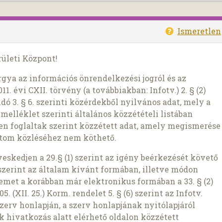
Ismeretlen
ületi Központ!
gya az információs önrendelkezési jogról és az
. évi CXII. törvény (a továbbiakban: Infotv.) 2. § (2)
ndó 3. § 6. szerinti közérdekből nyilvános adat, mely a
z 1. melléklet szerinti általános közzétételi listában
ben foglaltak szerint közzétett adat, amely megismerése
datom közléséhez nem köthető.
skedjen a 29.§ (1) szerint az igény beérkezését követő
2) szerint az általam kívánt formában, illetve módon
semet a korábban már elektronikus formában a 33. § (2)
5. (XII. 25.) Korm. rendelet 5. § (6) szerint az Infotv.
zerv honlapján, a szerv honlapjának nyitólapjáról
k hivatkozás alatt elérhető oldalon közzétett