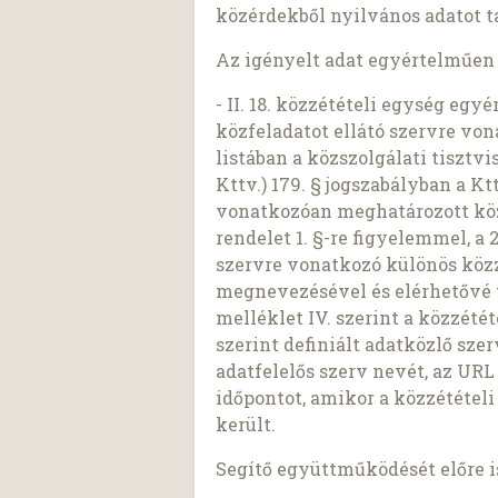
közérdekből nyilvános adatot ta
Az igényelt adat egyértelműen 
- II. 18. közzétételi egység eg
közfeladatot ellátó szervre vona
listában a közszolgálati tisztvi
Kttv.) 179. § jogszabályban a Ktt
vonatkozóan meghatározott közz
rendelet 1. §-re figyelemmel, a 2
szervre vonatkozó különös közzé
megnevezésével és elérhetővé tét
melléklet IV. szerint a közzétét
szerint definiált adatközlő szerv
adatfelelős szerv nevét, az UR
időpontot, amikor a közzétételi
került.
Segítő együttműködését előre 