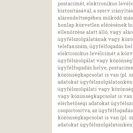
postacímét, elektronikus levél
biztosításával, a szerv irányítá
alárendeltségében működő más k
honlap közvetlen elérésének biz
ellenőrzése alatt álló, vagy a
ügyfélszolgálatának vagy közö
telefaxszám, ügyfélfogadás hel
elektronikus levélcímét a közve
ügyfélszolgálat vagy közönségk
ügyfélfogadás helye, postacíme)
közönségkapcsolat is van (pl. s
adatokat ügyfélszolgálatonkén
ügyfélszolgálati vagy közönség
vagy közönségkapcsolat is van (
elérhetőségi adatokat ügyféls
csoportosítva, az ügyfélfogadás
közönségkapcsolat is van (pl. s
adatokat ügyfélszolgálatonkén