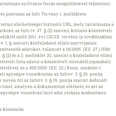
rtalmazó nyilvános forrás megjelölésével teljesíteni.
és pontosan az Info Törvény 1. melléklete
yértelmű elérhetőségét biztosító URL, mely tartalmazza a
tkozó, az Info tv. 37. § (2) szerinti különös közzétételi
selőkről szóló 2011. évi CXCIX. törvény (a továbbiakban:
v. 1. § szerinti közfeladatot ellátó szervtípusra
éteendő adatokat, valamint a 18/2005. (XII. 27.) IHM
. § (2) és a 2. melléklet XI. szerint a közfeladatot ellátó
tételi lista adatot a közzétételt elrendelő jogszabály
elével, és a 305/2005. (XII. 25.) Korm. rendelet 1.
eli egységre vonatkozóan az Infotv. 3. § 20. pontja
 nevén túl az Infotv. 3. § 19. pontja szerint definiált
L címet, amelyen a dokumentum elérhető, és azt az
 egységre vonatkozó leíró adat utoljára módosításra
is köszönöm.