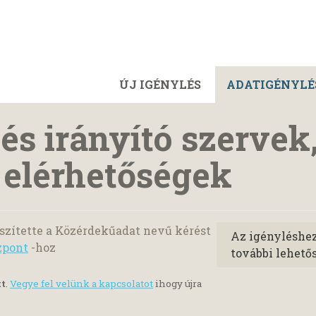
ÚJ IGÉNYLÉS
ADATIGÉNYLÉ
és irányító szervek
 elérhetőségek
szítette a Közérdekűadat nevű kérést
Az igényléshe
zpont
-hoz
további lehető
tt
.
Vegye fel velünk a kapcsolatot
ihogy újra