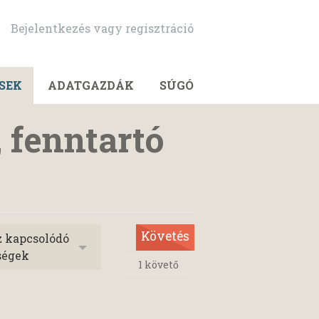
Bejelentkezés vagy regisztráció
SEK
ADATGAZDÁK
SÚGÓ
, fenntartó
Követés
z kapcsolódó
ségek
1
követő