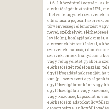
- 1.6. I. közzétételi egység - az 
elérhetőségét biztosító URL, mel
illetve felügyeleti szervének, 
elbírálására jogosult szervek, e
törvényességi ellenőrzést vagy 
neve), székhelyét, elérhetőségét
levélcím), honlapjának címét, a
elérésének biztosításával, a közf
szervének, hatósági döntéseinek
szervek, ennek hiányában a közf
vagy felügyeletet gyakorló sz
elérhetőségét (telefonszám, tel
ügyfélfogadásának rendjét, ha 
van (pl. szervezeti egységenkén
ügyfélszolgálatonként vagy kö
ügyfélszolgálati vagy közönség
vagy közönségkapcsolat is van (
elérhetőségi adatokat ügyféls
csoportosítva, az ügyfélfogadás