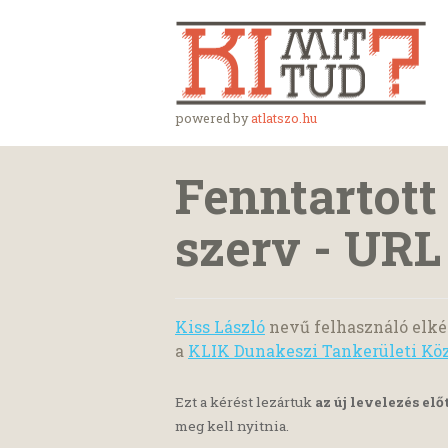
powered by
atlatszo.hu
Fenntartott 
szerv - URL
Kiss László
nevű felhasználó elké
a
KLIK Dunakeszi Tankerületi Kö
Ezt a kérést lezártuk
az új levelezés elő
meg kell nyitnia.