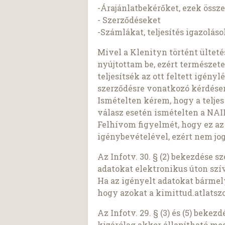
-Árajánlatbekérőket, ezek össz
- Szerződéseket
-Számlákat, teljesítés igazolás
Mivel a Klenityn történt ültet
nyújtottam be, ezért természet
teljesítsék az ott feltett igény
szerződésre vonatkozó kérdésem
Ismételten kérem, hogy a teljes
válasz esetén ismételten a NAI
Felhívom figyelmét, hogy ez az
igénybevételével, ezért nem jog
Az Infotv. 30. § (2) bekezdése 
adatokat elektronikus úton szí
Ha az igényelt adatokat bárme
hogy azokat a kimittud.atlatszo
Az Infotv. 29. § (3) és (5) beke
kizárólag akkor állapítható meg,