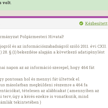
s volt
.
Kézbesített
.
ormányzat Polgármesteri Hivatal!
ogról és az információszabadságról szóló 2011. évi CXII.
) 28. § (1) bekezdése alapján a következő adatigénylést
i napon az az információ szerepel, hogy 464 fát
gy pontosan hol és mennyi fát ültettek el.
kus másolatban megküldeni részemre a 464 fa
ntációkat, tételesen az alábbiakat ( amennyiben az
i terv, úgy a kérés ezekre is vonatkozik, mind
zámlák tekintetében )