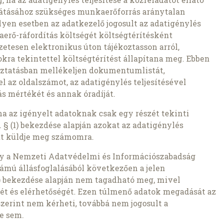
átásához szükséges munkaerőforrás aránytalan
lyen esetben az adatkezelő jogosult az adatigénylés
aerő-ráfordítás költségét költségtérítésként
etesen elektronikus úton tájékoztasson arról,
kra tekintettel költségtérítést állapítana meg. Ebben
oztatásban mellékeljen dokumentumlistát,
az oldalszámot, az adatigénylés teljesítésével
s mértékét és annak óradíját.
ha az igényelt adatoknak csak egy részét tekinti
 § (1) bekezdése alapján azokat az adatigénylés
t küldje meg számomra.
gy a Nemzeti Adatvédelmi és Információszabadság
ámú állásfoglalásából következően a jelen
1b) bekezdése alapján nem tagadható meg, mivel
ét és elérhetőségét. Ezen túlmenő adatok megadását az
szerint nem kérheti, továbbá nem jogosult a
e sem.