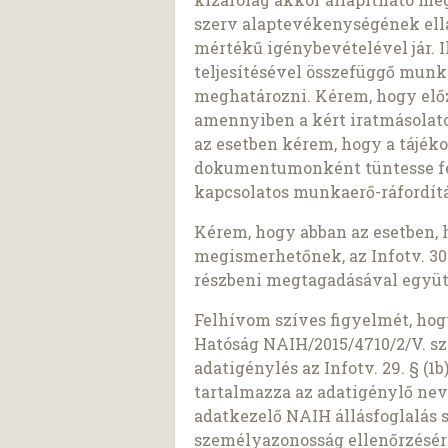
szerv alaptevékenységének ell
mértékű igénybevételével jár. I
teljesítésével összefüggő munk
meghatározni. Kérem, hogy előz
amennyiben a kért iratmásolato
az esetben kérem, hogy a tájék
dokumentumonként tüntesse fel 
kapcsolatos munkaerő-ráfordítá
Kérem, hogy abban az esetben, 
megismerhetőnek, az Infotv. 30.
részbeni megtagadásával együt
Felhívom szíves figyelmét, ho
Hatóság NAIH/2015/4710/2/V. sz
adatigénylés az Infotv. 29. § (
tartalmazza az adatigénylő nev
adatkezelő NAIH állásfoglalás 
személyazonosság ellenőrzésér