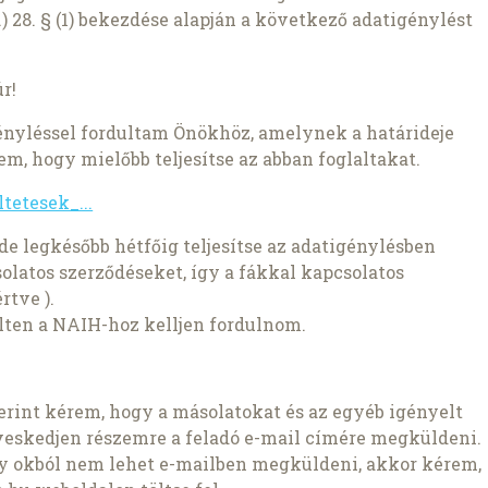
) 28. § (1) bekezdése alapján a következő adatigénylést
r!
ényléssel fordultam Önökhöz, amelynek a határideje
érem, hogy mielőbb teljesítse az abban foglaltakat.
tetesek_...
e legkésőbb hétfőig teljesítse az adatigénylésben
solatos szerződéseket, így a fákkal kapcsolatos
rtve ).
lten a NAIH-hoz kelljen fordulnom.
szerint kérem, hogy a másolatokat és az egyéb igényelt
veskedjen részemre a feladó e-mail címére megküldeni.
ly okból nem lehet e-mailben megküldeni, akkor kérem,