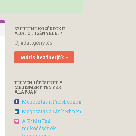
SZERETNE KÖZÉRDEKŰ
ADATOT IGÉNYELNI?
Új adatigénylés
Máris kezdhetjük »
TEGYEN LÉPÉSEKET A
MEGISMERT TÉNYEK
ALAPJÁN
Megosztás a Facebookon
Megosztás a Linkedinen
A KiMitTud
működésének
támogatása