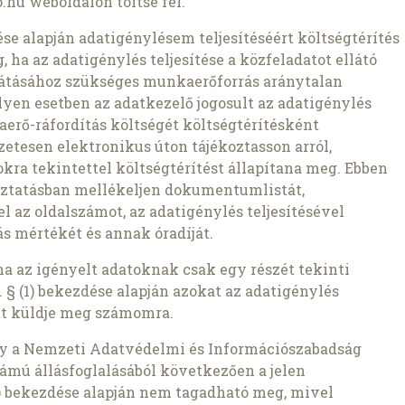
.hu weboldalon töltse fel.
zdése alapján adatigénylésem teljesítéséért költségtérítés
 ha az adatigénylés teljesítése a közfeladatot ellátó
átásához szükséges munkaerőforrás aránytalan
lyen esetben az adatkezelő jogosult az adatigénylés
aerő-ráfordítás költségét költségtérítésként
etesen elektronikus úton tájékoztasson arról,
kra tekintettel költségtérítést állapítana meg. Ebben
oztatásban mellékeljen dokumentumlistát,
az oldalszámot, az adatigénylés teljesítésével
s mértékét és annak óradíját.
ha az igényelt adatoknak csak egy részét tekinti
 § (1) bekezdése alapján azokat az adatigénylés
t küldje meg számomra.
gy a Nemzeti Adatvédelmi és Információszabadság
ámú állásfoglalásából következően a jelen
1b) bekezdése alapján nem tagadható meg, mivel