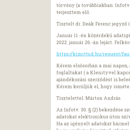
törvény (a továbbiakban: Infotv.
terjesztem elő.
Tisztelt dr. Deák Ferenc jegyző ú
Január 11.-én közérdekű adatig
2022. január 26.-án lejárt. Felk
https://kimittud.hu/request/faul
Kérem elsősorban a mai napon, d
foglaltakat ( a Klenityvel kapc
ajándékozási szerződést is beleé
Kérem kerüljük el, hogy isméte
Tisztelettel: Márton András
Az Infotv. 30. § (2) bekezdése 
adatokat elektronikus úton szí
Ha az igényelt adatokat bárme