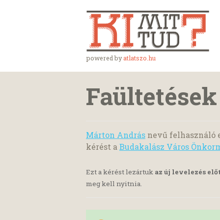
powered by
atlatszo.hu
Faültetése
Márton András
nevű felhasználó 
kérést a
Budakalász Város Önkorm
Ezt a kérést lezártuk
az új levelezés elő
meg kell nyitnia.