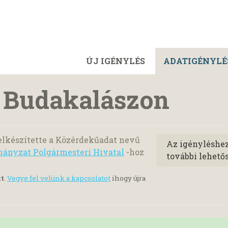
ÚJ IGÉNYLÉS
ADATIGÉNYLÉ
k Budakalászon
elkészítette a Közérdekűadat nevű
Az igényléshe
ányzat Polgármesteri Hivatal
-hoz
további lehető
tt
.
Vegye fel velünk a kapcsolatot
ihogy újra