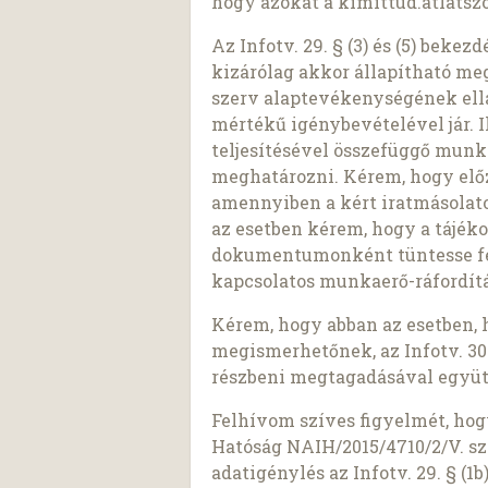
hogy azokat a kimittud.atlatszo
Az Infotv. 29. § (3) és (5) beke
kizárólag akkor állapítható meg,
szerv alaptevékenységének ell
mértékű igénybevételével jár. I
teljesítésével összefüggő munk
meghatározni. Kérem, hogy előz
amennyiben a kért iratmásolato
az esetben kérem, hogy a tájék
dokumentumonként tüntesse fel 
kapcsolatos munkaerő-ráfordítá
Kérem, hogy abban az esetben, 
megismerhetőnek, az Infotv. 30.
részbeni megtagadásával együt
Felhívom szíves figyelmét, ho
Hatóság NAIH/2015/4710/2/V. sz
adatigénylés az Infotv. 29. § (