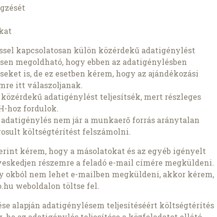
egzését
okat
éssel kapcsolatosan külön közérdekű adatigénylést
esen megoldható, hogy ebben az adatigénylésben
léseket is, de ez esetben kérem, hogy az ajándékozási
re itt válaszoljanak.
 közérdekű adatigénylést teljesítsék, mert részleges
H-hoz fordulok.
 adatigénylés nem jár a munkaerő forrás aránytalan
osult költségtérítést felszámolni.
szerint kérem, hogy a másolatokat és az egyéb igényelt
veskedjen részemre a feladó e-mail címére megküldeni.
ly okból nem lehet e-mailben megküldeni, akkor kérem,
.hu weboldalon töltse fel.
zdése alapján adatigénylésem teljesítéséért költségtérítés
 ha az adatigénylés teljesítése a közfeladatot ellátó