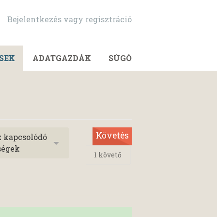
Bejelentkezés vagy regisztráció
SEK
ADATGAZDÁK
SÚGÓ
Követés
z kapcsolódó
ségek
1
követő