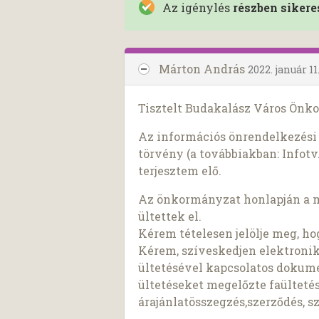
Az igénylés
részben sikere
Márton András
2022. január 11
Tisztelt Budakalász Város Önk
Az információs önrendelkezési j
törvény (a továbbiakban: Infotv.
terjesztem elő.
Az önkormányzat honlapján a ma
ültettek el.
Kérem tételesen jelölje meg, ho
Kérem, szíveskedjen elektroni
ültetésével kapcsolatos dokume
ültetéseket megelőzte faültetés
árajánlatösszegzés,szerződés, s