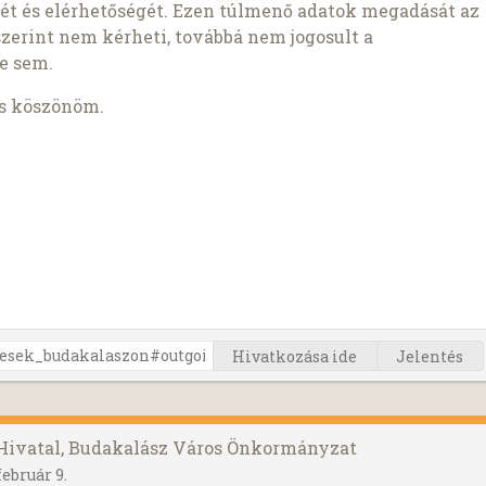
ét és elérhetőségét. Ezen túlmenő adatok megadását az
szerint nem kérheti, továbbá nem jogosult a
e sem.
is köszönöm.
Hivatkozása ide
Jelentés
 Hivatal, Budakalász Város Önkormányzat
február 9.