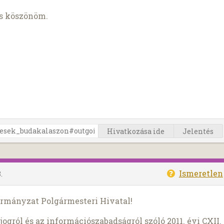
is köszönöm.
Hivatkozása ide
Jelentés
Ismeretlen
.
ormányzat Polgármesteri Hivatal!
ogról és az információszabadságról szóló 2011. évi CXII.