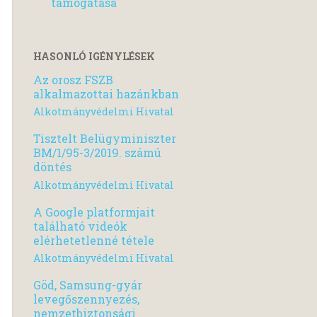
támogatása
HASONLÓ IGÉNYLÉSEK
Az orosz FSZB
alkalmazottai hazánkban
Alkotmányvédelmi Hivatal
Tisztelt Belügyminiszter
BM/1/95-3/2019. számú
döntés
Alkotmányvédelmi Hivatal
A Google platformjait
található videók
elérhetetlenné tétele
Alkotmányvédelmi Hivatal
Göd, Samsung-gyár
levegőszennyezés,
nemzetbiztonsági