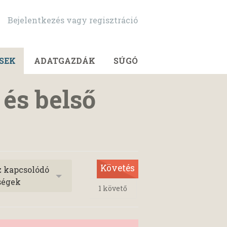
Bejelentkezés vagy regisztráció
SEK
ADATGAZDÁK
SÚGÓ
 és belső
Követés
z kapcsolódó
ségek
1
követő