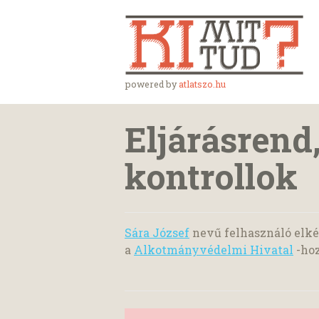
powered by
atlatszo.hu
Eljárásrend,
kontrollok
Sára József
nevű felhasználó elké
a
Alkotmányvédelmi Hivatal
-ho