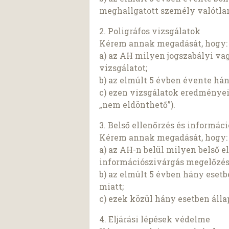
meghallgatott személy valótlan
2. Poligráfos vizsgálatok
Kérem annak megadását, hogy:
a) az AH milyen jogszabályi va
vizsgálatot;
b) az elmúlt 5 évben évente hán
c) ezen vizsgálatok eredményeit
„nem eldönthető”).
3. Belső ellenőrzés és informác
Kérem annak megadását, hogy:
a) az AH-n belül milyen belső
információszivárgás megelőzés
b) az elmúlt 5 évben hány esetb
miatt;
c) ezek közül hány esetben álla
4. Eljárási lépések védelme