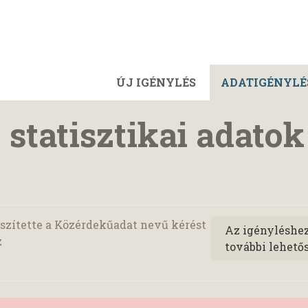
ÚJ IGÉNYLÉS
ADATIGÉNYLÉ
 statisztikai adatok
szítette a Közérdekűadat nevű kérést
Az igényléshe
z
további lehető