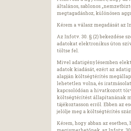
általános, sablonos „nemzetbiz
megtagadáshoz, különösen aggr
Kérem a válasz megadását az Info
Az Infotv. 30. § (2) bekezdése 
adatokat elektronikus úton szí
töltse fel.
Mivel adatigénylésemben elekt
adatok kiadását, ezért az adatigé
alapján költségtérítés megálla
lehetetlen volna, és iratmásol
kapcsolódóan a hivatkozott tö
költségtérítést állapítanának 
tájékoztasson erről. Ebben az e
jelölje meg a költségtérítés sz
Kérem, hogy abban az esetben, 
megismerhetőnek, az Infotv. 30.