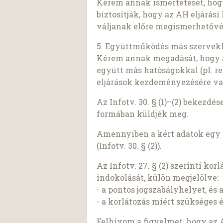
Kérem annak ismertetését, hogy
biztosítják, hogy az AH eljárási
váljanak előre megismerhetővé 
5. Együttműködés más szervek
Kérem annak megadását, hogy 
együtt más hatóságokkal (pl. r
eljárások kezdeményezésére va
Az Infotv. 30. § (1)–(2) bekezd
formában küldjék meg.
Amennyiben a kért adatok egy r
(Infotv. 30. § (2)).
Az Infotv. 27. § (2) szerinti ko
indokolását, külön megjelölve:
- a pontos jogszabályhelyet, és 
- a korlátozás miért szükséges 
Felhívom a figyelmet, hogy az 