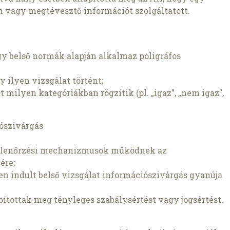
 vagy megtévesztő információt szolgáltatott.
gy belső normák alapján alkalmaz poligráfos
y ilyen vizsgálat történt;
 milyen kategóriákban rögzítik (pl. „igaz”, „nem igaz”,
iószivárgás
 ellenőrzési mechanizmusok működnek az
ére;
en indult belső vizsgálat információszivárgás gyanúja
pítottak meg tényleges szabálysértést vagy jogsértést.