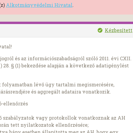
(z)
Alkotmányvédelmi Hivatal
.
Kézbesített
atal!
ogról és az információszabadságról szóló 2011. évi CXII.
) 28. § (1) bekezdése alapján a következő adatigénylést
 folyamatban lévő ügy tartalmi megismerésére,
árásrendjére és aggregált adataira vonatkozik.
ó-ellenőrzés
lső szabályzatok vagy protokollok vonatkoznak az AH
rán tett nyilatkozatok ellenőrzésére;
ntva hány esetben állapította meg az AH, hogy egy