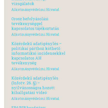
vizsgálatok
Alkotmányvédelmi Hivatal
Orosz befolyásolási
tevékenységgel
kapcsolatos tájékoztatás
Alkotmányvédelmi Hivatal
Közérdekű adatigénylés –
politikai párthoz köthető
informatikai incidensekkel
kapcsolatos AH
tevékenység
Alkotmányvédelmi Hivatal
Közérdekű adatigénylés
(Infotv. 26. §) –
nyilvánosságra hozott
kihallgatási videó
Alkotmányvédelmi Hivatal
EPAPIR beadvány