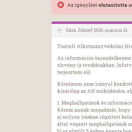
Az igénylést
elutasította
a
Sára József
2026. március 31.
Tisztelt Alkotmányvédelmi Hiv
Az információs önrendelkezési j
törvény (a továbbiakban: Infotv.
terjesztem elő.
Kérelmem nem irányul konkrét
kizárólag az AH működésére, elj
1. Meghallgatások és informáci
Kérem annak megadását, hogy:
a) milyen írásban rögzített be
által végzett meghallgatások so
b) az elmúlt 5 évben évente bo