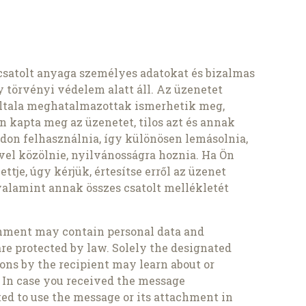
csatolt anyaga személyes adatokat és bizalmas
 törvényi védelem alatt áll. Az üzenetet
z általa meghatalmazottak ismerhetik meg,
n kapta meg az üzenetet, tilos azt és annak
don felhasználnia, így különösen lemásolnia,
vel közölnie, nyilvánosságra hoznia. Ha Ön
tje, úgy kérjük, értesítse erről az üzenet
, valamint annak összes csatolt mellékletét
chment may contain personal data and
are protected by law. Solely the designated
sons by the recipient may learn about or
. In case you received the message
ed to use the message or its attachment in