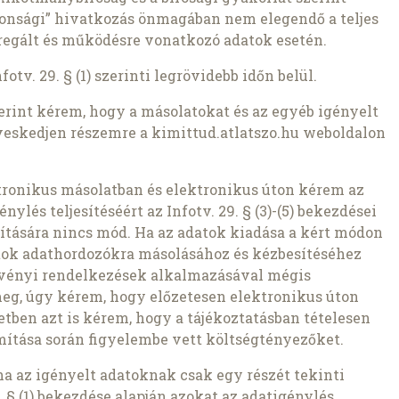
tonsági” hivatkozás önmagában nem elegendő a teljes
egált és működésre vonatkozó adatok esetén.
tv. 29. § (1) szerinti legrövidebb időn belül.
szerint kérem, hogy a másolatokat és az egyéb igényelt
veskedjen részemre a kimittud.atlatszo.hu weboldalon
ronikus másolatban és elektronikus úton kérem az
nylés teljesítéséért az Infotv. 29. § (3)-(5) bekezdései
pítására nincs mód. Ha az adatok kiadása a kért módon
atok adathordozókra másolásához és kézbesítéséhez
rvényi rendelkezések alkalmazásával mégis
meg, úgy kérem, hogy előzetesen elektronikus úton
setben azt is kérem, hogy a tájékoztatásban tételesen
ámítása során figyelembe vett költségtényezőket.
ha az igényelt adatoknak csak egy részét tekinti
 § (1) bekezdése alapján azokat az adatigénylés