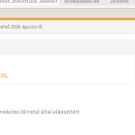
Hivatkozása ide
Jelentés
atal
2026. április 15.
HTML
édelmi Hivatal által elkészített