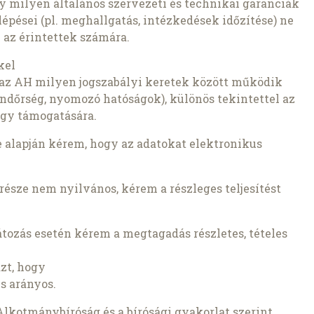
 milyen általános szervezeti és technikai garanciák
 lépései (pl. meghallgatás, intézkedések időzítése) ne
az érintettek számára.
kel
az AH milyen jogszabályi keretek között működik
endőrség, nyomozó hatóságok), különös tekintettel az
gy támogatására.
ése alapján kérem, hogy az adatokat elektronikus
észe nem nyilvános, kérem a részleges teljesítést
rlátozás esetén kérem a megtagadás részletes, tételes
azt, hogy
és arányos.
Alkotmánybíróság és a bírósági gyakorlat szerint