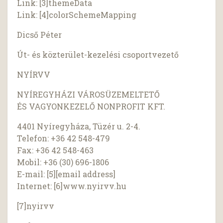
Link: [3]themeData
Link: [4]colorSchemeMapping
Dicső Péter
Út- és közterület-kezelési csoportvezető
NYÍRVV
NYÍREGYHÁZI VÁROSÜZEMELTETŐ
ÉS VAGYONKEZELŐ NONPROFIT KFT.
4401 Nyíregyháza, Tüzér u. 2-4.
Telefon: +36 42 548-479
Fax: +36 42 548-463
Mobil: +36 (30) 696-1806
E-mail: [5][email address]
Internet: [6]www.nyirvv.hu
[7]nyirvv