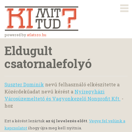
powered by
atlatszo.hu
Eldugult
csatornalefolyó
Suszter Dominik
nevű felhasználó elkészítette a
Közérdekűadat nevű kérést a
Nyíregyházi
Városüzemeltető és Vagyonkezelő Nonprofit Kft.
-
hoz
Ezt a kérést lezártuk
az új levelezés előtt
.
Vegye fel velünk a
kapcsolatot
ihogy újra meg kell nyitnia.