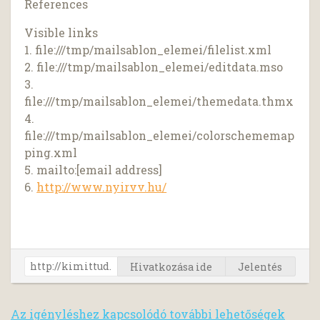
References
Visible links
1. file:///tmp/mailsablon_elemei/filelist.xml
2. file:///tmp/mailsablon_elemei/editdata.mso
3.
file:///tmp/mailsablon_elemei/themedata.thmx
4.
file:///tmp/mailsablon_elemei/colorschememap
ping.xml
5. mailto:[email address]
6.
http://www.nyirvv.hu/
Hivatkozása ide
Jelentés
Az igényléshez kapcsolódó további lehetőségek