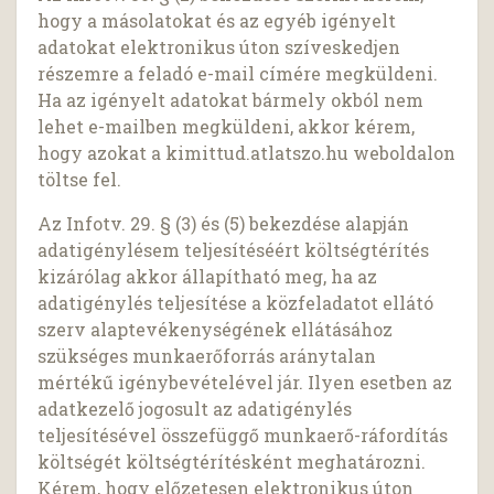
hogy a másolatokat és az egyéb igényelt
adatokat elektronikus úton szíveskedjen
részemre a feladó e-mail címére megküldeni.
Ha az igényelt adatokat bármely okból nem
lehet e-mailben megküldeni, akkor kérem,
hogy azokat a kimittud.atlatszo.hu weboldalon
töltse fel.
Az Infotv. 29. § (3) és (5) bekezdése alapján
adatigénylésem teljesítéséért költségtérítés
kizárólag akkor állapítható meg, ha az
adatigénylés teljesítése a közfeladatot ellátó
szerv alaptevékenységének ellátásához
szükséges munkaerőforrás aránytalan
mértékű igénybevételével jár. Ilyen esetben az
adatkezelő jogosult az adatigénylés
teljesítésével összefüggő munkaerő-ráfordítás
költségét költségtérítésként meghatározni.
Kérem, hogy előzetesen elektronikus úton