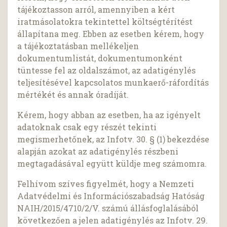
tájékoztasson arról, amennyiben a kért
iratmásolatokra tekintettel költségtérítést
állapítana meg. Ebben az esetben kérem, hogy
a tájékoztatásban mellékeljen
dokumentumlistát, dokumentumonként
tüntesse fel az oldalszámot, az adatigénylés
teljesítésével kapcsolatos munkaerő-ráfordítás
mértékét és annak óradíját.
Kérem, hogy abban az esetben, ha az igényelt
adatoknak csak egy részét tekinti
megismerhetőnek, az Infotv. 30. § (1) bekezdése
alapján azokat az adatigénylés részbeni
megtagadásával együtt küldje meg számomra.
Felhívom szíves figyelmét, hogy a Nemzeti
Adatvédelmi és Információszabadság Hatóság
NAIH/2015/4710/2/V. számú állásfoglalásából
következően a jelen adatigénylés az Infotv. 29.