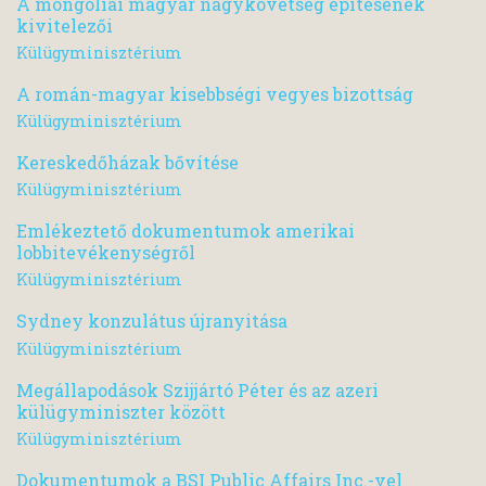
A mongóliai magyar nagykövetség építésének
kivitelezői
Külügyminisztérium
A román-magyar kisebbségi vegyes bizottság
Külügyminisztérium
Kereskedőházak bővítése
Külügyminisztérium
Emlékeztető dokumentumok amerikai
lobbitevékenységről
Külügyminisztérium
Sydney konzulátus újranyitása
Külügyminisztérium
Megállapodások Szijjártó Péter és az azeri
külügyminiszter között
Külügyminisztérium
Dokumentumok a BSI Public Affairs Inc.-vel