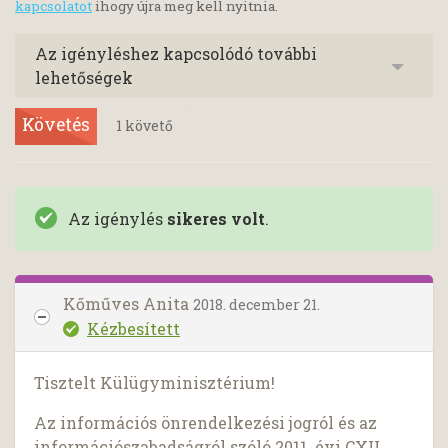
kapcsolatot
ihogy újra meg kell nyitnia.
Az igényléshez kapcsolódó további
lehetőségek
Követés
1
követő
Az igénylés
sikeres volt
.
Kőműves Anita
2018. december 21.
Kézbesített
Tisztelt Külügyminisztérium!
Az információs önrendelkezési jogról és az
információszabadságról szóló 2011. évi CXII.