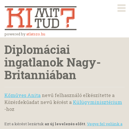
powered by
atlatszo.hu
Diplomáciai
ingatlanok Nagy-
Britanniában
Kőműves Anita
nevű felhasználó elkészítette a
Közérdekűadat nevű kérést a
Külügyminisztérium
-hoz
Ezt a kérést lezártuk
az új levelezés előtt
.
Vegye fel velünk a