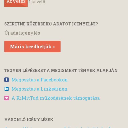
Követés
1
követő
SZERETNE KÖZÉRDEKŰ ADATOT IGÉNYELNI?
Új adatigénylés
Máris kezdhetjük »
TEGYEN LÉPÉSEKET A MEGISMERT TÉNYEK ALAPJÁN
Megosztás a Facebookon
Megosztás a Linkedinen
A KiMitTud működésének támogatása
HASONLÓ IGÉNYLÉSEK