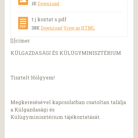
1K
Download
t j koztat s.pdf
38K
Download
View as HTML
[1]címer
KÜLGAZDASÁGI ÉS KÜLÜGYMINISZTÉRIUM
Tisztelt Hölgyem!
Megkeresésével kapcsolatban csatoltan találja
a Külgazdasági és
Külügyminisztérium tájékoztatását.