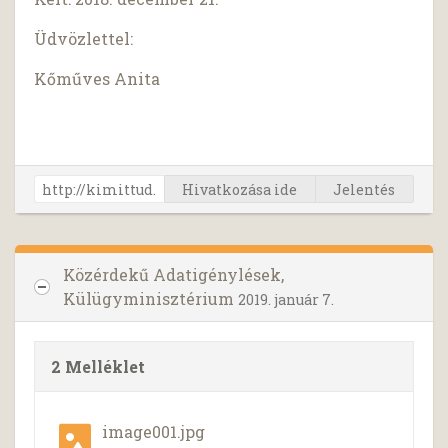
Üdvözlettel:
Kőműves Anita
Hivatkozása ide
Jelentés
Közérdekű Adatigénylések,
Külügyminisztérium
2019. január 7.
2 Melléklet
image001.jpg