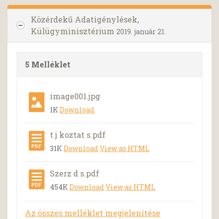
Közérdekű Adatigénylések,
Külügyminisztérium
2019. január 21.
5 Melléklet
image001.jpg
1K
Download
t j koztat s.pdf
31K
Download
View as HTML
Szerz d s.pdf
454K
Download
View as HTML
Az összes melléklet megjelenítése