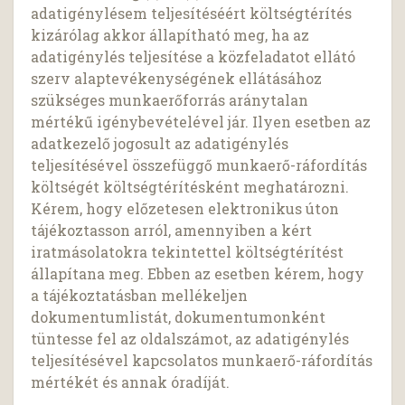
adatigénylésem teljesítéséért költségtérítés
kizárólag akkor állapítható meg, ha az
adatigénylés teljesítése a közfeladatot ellátó
szerv alaptevékenységének ellátásához
szükséges munkaerőforrás aránytalan
mértékű igénybevételével jár. Ilyen esetben az
adatkezelő jogosult az adatigénylés
teljesítésével összefüggő munkaerő-ráfordítás
költségét költségtérítésként meghatározni.
Kérem, hogy előzetesen elektronikus úton
tájékoztasson arról, amennyiben a kért
iratmásolatokra tekintettel költségtérítést
állapítana meg. Ebben az esetben kérem, hogy
a tájékoztatásban mellékeljen
dokumentumlistát, dokumentumonként
tüntesse fel az oldalszámot, az adatigénylés
teljesítésével kapcsolatos munkaerő-ráfordítás
mértékét és annak óradíját.