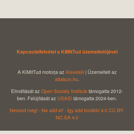
Kapcsolatfelvétel a KiMitTud üzemeltetőjével
A KiMitTud motorja az
Alaveteli
| Üzemelteti az
atlatszo.hu
.
Elindítását az
Open Society Institute
támogatta 2012-
ben. Felújítását az
USAID
támogatta 2024-ben.
Nevezd meg! - Ne add el! - Így add tovább! 4.0 CC BY-
NC.SA 4.0