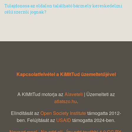
Tulajdonosa az oldalon található bármely kereskedelmi
célú szerzői jognak?
Kapcsolatfelvétel a KiMitTud üzemeltetőjével
A KiMitTud motorja az
Alaveteli
| Üzemelteti az
atlatszo.hu
.
Elindítását az
Open Society Institute
támogatta 2012-
ben. Felújítását az
USAID
támogatta 2024-ben.
Nevezd meg! - Ne add el! - Így add tovább! 4.0 CC BY-