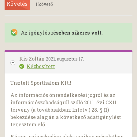
Követés
1
követő
Az igénylés
részben sikeres volt
.
Kis Zoltán
2021. augusztus 17.
Kézbesített
Tisztelt Sporthalom Kft.!
Az információs önrendelkezési jogról és az
információszabadságról szóló 2011. évi CXII.
törvény (a továbbiakban: Infotv.) 28. § (1)
bekezdése alapján a következő adatigénylést
terjesztem elő.
Kérem, szíveskedjen elektronikus másolatban