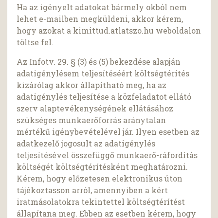
Ha az igényelt adatokat bármely okból nem
lehet e-mailben megküldeni, akkor kérem,
hogy azokat a kimittud.atlatszo.hu weboldalon
töltse fel.
Az Infotv. 29. § (3) és (5) bekezdése alapján
adatigénylésem teljesítéséért költségtérítés
kizárólag akkor állapítható meg, ha az
adatigénylés teljesítése a közfeladatot ellátó
szerv alaptevékenységének ellátásához
szükséges munkaerőforrás aránytalan
mértékű igénybevételével jár. Ilyen esetben az
adatkezelő jogosult az adatigénylés
teljesítésével összefüggő munkaerő-ráfordítás
költségét költségtérítésként meghatározni.
Kérem, hogy előzetesen elektronikus úton
tájékoztasson arról, amennyiben a kért
iratmásolatokra tekintettel költségtérítést
állapítana meg. Ebben az esetben kérem, hogy