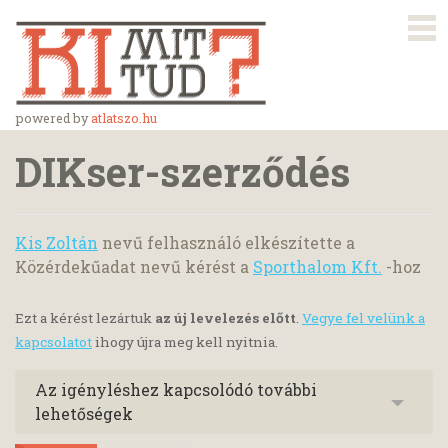
powered by
atlatszo.hu
DIKser-szerződés
Kis Zoltán
nevű felhasználó elkészítette a
Közérdekűadat nevű kérést a
Sporthalom Kft.
-hoz
Ezt a kérést lezártuk
az új levelezés előtt
.
Vegye fel velünk a
kapcsolatot
ihogy újra meg kell nyitnia.
Az igényléshez kapcsolódó további
lehetőségek