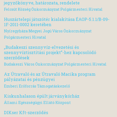
jegyzőkönyve, határozata, rendelete
Felcsút Község Önkormányzat Polgármesteri Hivatal
Huszártelepi játszótér kialakítása ÉAOP-5.1.1/B-09-
1F-2011-0002 keretében
Nyíregyháza Megyei Jogú Város Önkormányzat
Polgármesteri Hivatal
„Budakeszi szennyvíz-elvezetési és
szennyvíztisztítási projekt”-hez kapcsolódó
szerződések
Budakeszi Város Önkormányzat Polgármesteri Hivatal
Az Útravaló és az Útravaló Macika program
pályázatai és pénzügyei
Emberi Erőforrás Támogatáskezelő
Kiskunhalason épült járványkórház
Állami Egészségügyi Ellátó Központ
DIKser Kft-szerződés