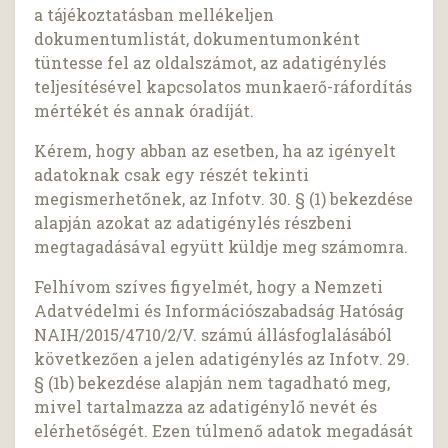
a tájékoztatásban mellékeljen
dokumentumlistát, dokumentumonként
tüntesse fel az oldalszámot, az adatigénylés
teljesítésével kapcsolatos munkaerő-ráfordítás
mértékét és annak óradíját.
Kérem, hogy abban az esetben, ha az igényelt
adatoknak csak egy részét tekinti
megismerhetőnek, az Infotv. 30. § (1) bekezdése
alapján azokat az adatigénylés részbeni
megtagadásával együtt küldje meg számomra.
Felhívom szíves figyelmét, hogy a Nemzeti
Adatvédelmi és Információszabadság Hatóság
NAIH/2015/4710/2/V. számú állásfoglalásából
következően a jelen adatigénylés az Infotv. 29.
§ (1b) bekezdése alapján nem tagadható meg,
mivel tartalmazza az adatigénylő nevét és
elérhetőségét. Ezen túlmenő adatok megadását