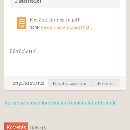
1 Melléklet
Kis Zolt n r r sz re.pdf
349K
Download
View as HTML
üdvözlettel
Hivatkozása ide
Jelentés
Az igényléshez kapcsolódó további lehetőségek
Követés
1
követő