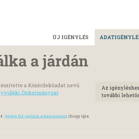
ÚJ IGÉNYLÉS
ADATIGÉNYLÉ
lka a járdán
észítette a Közérdekűadat nevű
Az igényléshe
egyvidéki Önkormányzat
további lehető
tt
.
Vegye fel velünk a kapcsolatot
ihogy újra