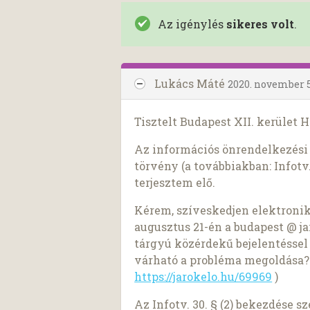
Az igénylés
sikeres volt
.
Lukács Máté
2020. november 5
Tisztelt Budapest XII. kerület
Az információs önrendelkezési j
törvény (a továbbiakban: Infotv.
terjesztem elő.
Kérem, szíveskedjen elektroni
augusztus 21-én a budapest @ ja
tárgyú közérdekű bejelentéssel
várható a probléma megoldása? (B
https://jarokelo.hu/69969
)
Az Infotv. 30. § (2) bekezdése 