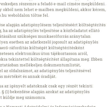
veskedjen részemre a feladó e-mail címére megküldeni.
ly okból nem lehet e-mailben megküldeni, akkor kérem,
.hu weboldalon töltse fel.
zdése alapján adatigénylésem teljesítéséért költségtérítés
 ha az adatigénylés teljesítése a közfeladatot ellátó
átásához szükséges munkaerőforrás aránytalan
lyen esetben az adatkezelő jogosult az adatigénylés
aerő-ráfordítás költségét költségtérítésként
etesen elektronikus úton tájékoztasson arról,
kra tekintettel költségtérítést állapítana meg. Ebben
oztatásban mellékeljen dokumentumlistát,
az oldalszámot, az adatigénylés teljesítésével
s mértékét és annak óradíját.
ha az igényelt adatoknak csak egy részét tekinti
 § (1) bekezdése alapján azokat az adatigénylés
t küldje meg számomra.
gy a Nemzeti Adatvédelmi és Információszabadság