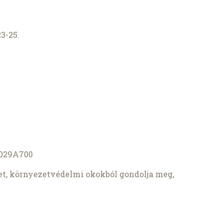
3-25.
4029A700
let, környezetvédelmi okokból gondolja meg,
.