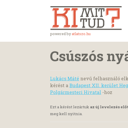
powered by
atlatszo.hu
Csúszós nyá
Lukács Máté
nevű felhasználó elk
kérést a
Budapest XII. kerület H
Polgármesteri Hivatal
-hoz
Ezt a kérést lezártuk
az új levelezés elő
meg kell nyitnia.