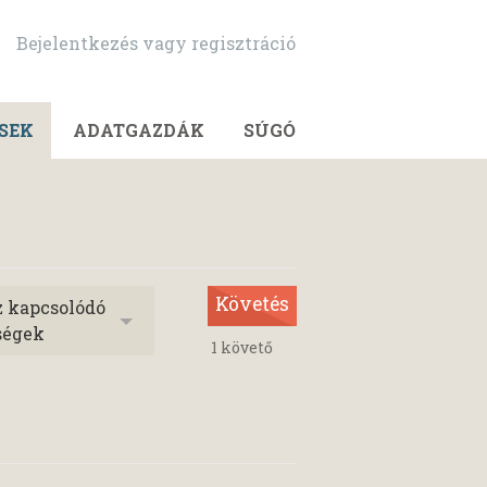
Bejelentkezés vagy regisztráció
SEK
ADATGAZDÁK
SÚGÓ
Követés
z kapcsolódó
ségek
1
követő