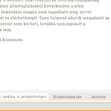
ámú állásfoglalásából következően a jelen
1b) bekezdése alapján nem tagadható meg, mivel
ét és elérhetőségét. Ezen túlmenő adatok megadását az
szerint nem kérheti, továbbá nem jogosult a
e sem.
is köszönöm.
Hivatkozása ide
Jelentés