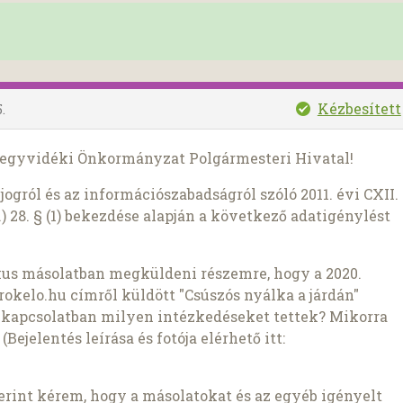
Kézbesített
.
 Hegyvidéki Önkormányzat Polgármesteri Hivatal!
ogról és az információszabadságról szóló 2011. évi CXII.
) 28. § (1) bekezdése alapján a következő adatigénylést
kus másolatban megküldeni részemre, hogy a 2020.
rokelo.hu címről küldött "Csúszós nyálka a járdán"
 kapcsolatban milyen intézkedéseket tettek? Mikorra
ejelentés leírása és fotója elérhető itt:
szerint kérem, hogy a másolatokat és az egyéb igényelt