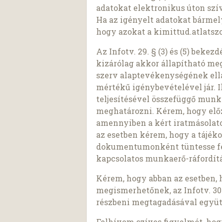
adatokat elektronikus úton szí
Ha az igényelt adatokat bárme
hogy azokat a kimittud.atlatszo
Az Infotv. 29. § (3) és (5) beke
kizárólag akkor állapítható meg,
szerv alaptevékenységének ell
mértékű igénybevételével jár. I
teljesítésével összefüggő munk
meghatározni. Kérem, hogy előz
amennyiben a kért iratmásolato
az esetben kérem, hogy a tájék
dokumentumonként tüntesse fel 
kapcsolatos munkaerő-ráfordítá
Kérem, hogy abban az esetben, 
megismerhetőnek, az Infotv. 30.
részbeni megtagadásával együt
Felhívom szíves figyelmét, ho