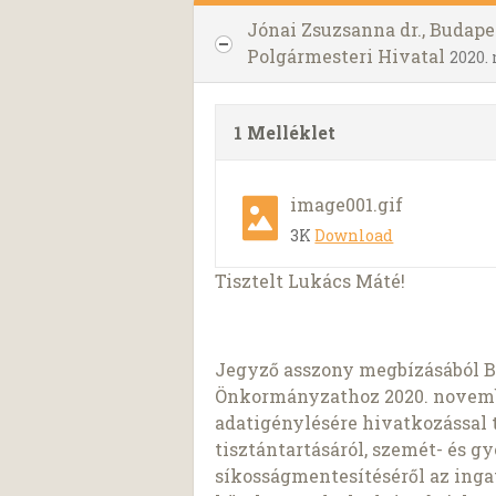
Jónai Zsuzsanna dr., Budap
Polgármesteri Hivatal
2020.
1 Melléklet
image001.gif
3K
Download
Tisztelt Lukács Máté!
Jegyző asszony megbízásából B
Önkormányzathoz 2020. novembe
adatigénylésére hivatkozással t
tisztántartásáról, szemét- és 
síkosságmentesítéséről az ingat