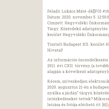
Feladó: Lukács Máté <[4][FOI #1
Dátum: 2020. november 5. 12:50:
Címzett: Hegyvidéki Önkormány
Tárgy: Közérdekű adatigénylés -
kerület Hegyvidéki Önkormány
Tisztelt Budapest XII. kerüle
Hivatal!
Az információs önrendelkezési 
2011. évi CXII. törvény (a tovább
alapján a következő adatigénylé
Kérem, szíveskedjen elektroni
2020. augusztus 21-én a budapes
nyálka a járdán" tárgyú közérd
intézkedéseket tettek? Mikorra
leírása és fotója elérhető itt: [6]
h