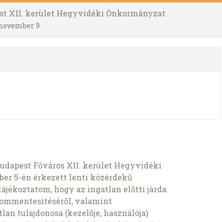
est XII. kerület Hegyvidéki Önkormányzat
 november 9.
udapest Főváros XII. kerület Hegyvidéki
r 5-én érkezett lenti közérdekű
ájékoztatom, hogy az ingatlan előtti járda
gyommentesítéséről, valamint
lan tulajdonosa (kezelője, használója)