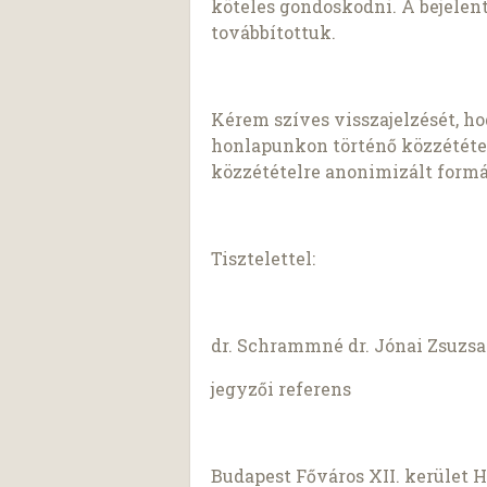
köteles gondoskodni. A bejelent
továbbítottuk.
Kérem szíves visszajelzését, ho
honlapunkon történő közzététel
közzétételre anonimizált formá
Tisztelettel:
dr. Schrammné dr. Jónai Zsuzs
jegyzői referens
Budapest Főváros XII. kerület 