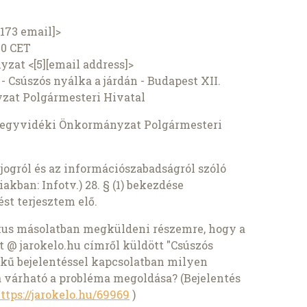
6173 email]>
00 CET
zat <[5][email address]>
 Csúszós nyálka a járdán - Budapest XII.
zat Polgármesteri Hivatal
t Hegyvidéki Önkormányzat Polgármesteri
jogról és az információszabadságról szóló
iakban: Infotv.) 28. § (1) bekezdése
st terjesztem elő.
kus másolatban megküldeni részemre, hogy a
t @ jarokelo.hu címről küldött "Csúszós
ekű bejelentéssel kapcsolatban milyen
 várható a probléma megoldása? (Bejelentés
ttps://jarokelo.hu/69969
)