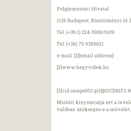
Polgármesteri Hivatal
1126 Budapest, Böszörményi út 2
Tel: (+36 1) 224-5900/5109
Tel: (+36) 70 9389621
e-mail: [1][email address]
[2]www.hegyvidek.hu
[3]cid:
image002.gif@01CD81F3.
Mielőtt kinyomtatja ezt a leve
valóban szükséges-e a művelet