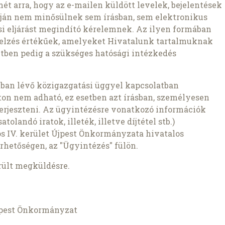
ét arra, hogy az e-mailen küldött levelek, bejelentések
apján nem minősülnek sem írásban, sem elektronikus
ási eljárást megindító kérelemnek. Az ilyen formában
 jelzés értékűek, amelyeket Hivatalunk tartalmuknak
etben pedig a szükséges hatósági intézkedés
an lévő közigazgatási üggyel kapcsolatban
ton nem adható, ez esetben azt írásban, személyesen
terjeszteni. Az ügyintézésre vonatkozó információk
landó iratok, illeték, illetve díjtétel stb.)
s IV. kerület Újpest Önkormányzata hivatalos
rhetőségen, az "Ügyintézés" fülön.
rült megküldésre.
Újpest Önkormányzat