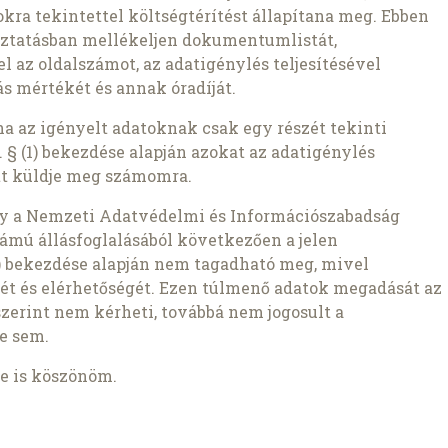
kra tekintettel költségtérítést állapítana meg. Ebben
oztatásban mellékeljen dokumentumlistát,
az oldalszámot, az adatigénylés teljesítésével
s mértékét és annak óradíját.
ha az igényelt adatoknak csak egy részét tekinti
 § (1) bekezdése alapján azokat az adatigénylés
t küldje meg számomra.
gy a Nemzeti Adatvédelmi és Információszabadság
ámú állásfoglalásából következően a jelen
1b) bekezdése alapján nem tagadható meg, mivel
ét és elérhetőségét. Ezen túlmenő adatok megadását az
szerint nem kérheti, továbbá nem jogosult a
e sem.
e is köszönöm.