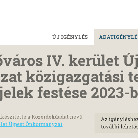
ÚJ IGÉNYLÉS
ADATIGÉNYLÉ
város IV. kerület Ú
at közigazgatási t
jelek festése 2023-
lkészítette a Közérdekűadat nevű
Az igényléshe
ület Újpest Önkormányzat
további lehető