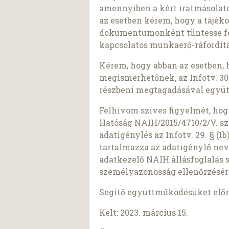
amennyiben a kért iratmásolato
az esetben kérem, hogy a tájék
dokumentumonként tüntesse fel 
kapcsolatos munkaerő-ráfordítá
Kérem, hogy abban az esetben, 
megismerhetőnek, az Infotv. 30.
részbeni megtagadásával együt
Felhívom szíves figyelmét, ho
Hatóság NAIH/2015/4710/2/V. sz
adatigénylés az Infotv. 29. § (
tartalmazza az adatigénylő nev
adatkezelő NAIH állásfoglalás 
személyazonosság ellenőrzésér
Segítő együttműködésüket előr
Kelt: 2023. március 15.