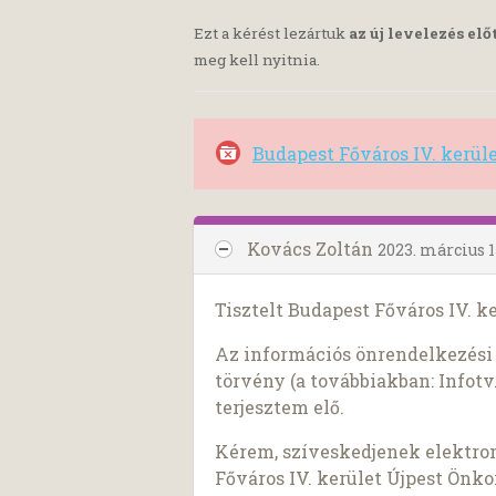
Ezt a kérést lezártuk
az új levelezés elő
meg kell nyitnia.
Budapest Főváros IV. kerül
Kovács Zoltán
2023. március 1
Tisztelt Budapest Főváros IV. 
Az információs önrendelkezési j
törvény (a továbbiakban: Infotv.
terjesztem elő.
Kérem, szíveskedjenek elektro
Főváros IV. kerület Újpest Önk