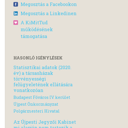
Megosztás a Facebookon
Megosztás a Linkedinen
A KiMitTud
működésének
támogatása
HASONLÓ IGÉNYLÉSEK
Statisztikai adatok (2020.
év) a társasházak
törvényességi
felügyeletének ellátására
vonatkozóan
Budapest Főváros IV. kerület
Újpest Önkormányzat
Polgármesteri Hivatal
Az Újpesti Jegyzői Kabinet
mi alapján nem tartozik a