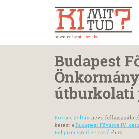
powered by
atlatszo.hu
Budapest Fő
Önkormányz
útburkolati 
Kovács Zoltán
nevű felhasználó e
kérést a
Budapest Főváros IV. ker
Polgármesteri Hivatal
-hoz