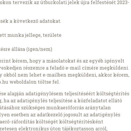
kon tervezik az útburkolati jelek újra felfestését 2023-
sék a következő adatokat.
tt munka jellege, területe
zésre állása (igen/nem)
szerint kérem, hogy a másolatokat és az egyéb igényelt
veskedjen részemre a feladó e-mail címére megküldeni.
ly okból nem lehet e-mailben megküldeni, akkor kérem,
.hu weboldalon töltse fel.
zdése alapján adatigénylésem teljesítéséért költségtérítés
 ha az adatigénylés teljesítése a közfeladatot ellátó
átásához szükséges munkaerőforrás aránytalan
lyen esetben az adatkezelő jogosult az adatigénylés
aerő-ráfordítás költségét költségtérítésként
etesen elektronikus úton tájékoztasson arról,