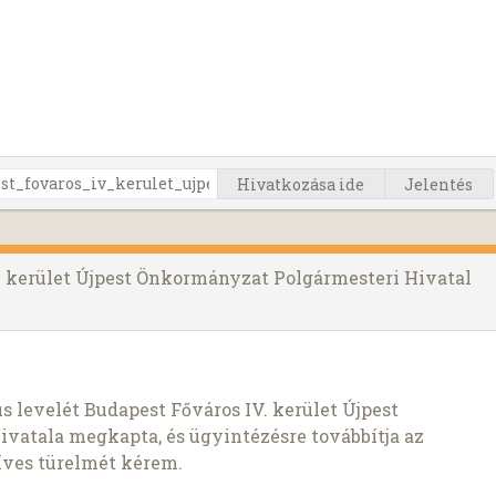
Hivatkozása ide
Jelentés
V. kerület Újpest Önkormányzat Polgármesteri Hivatal
 levelét Budapest Főváros IV. kerület Újpest
vatala megkapta, és ügyintézésre továbbítja az
zíves türelmét kérem.