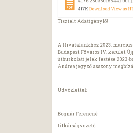
4176 230330153441 001.
417K
Download
View as 
Tisztelt Adatigénylő!
A Hivatalunkhoz 2023. március 1
Budapest Főváros IV. kerület Ú
útburkolati jelek festése 2023-b
Andrea jegyző asszony megbízásá
Üdvözlettel:
Bognár Ferencné
titkárságvezető