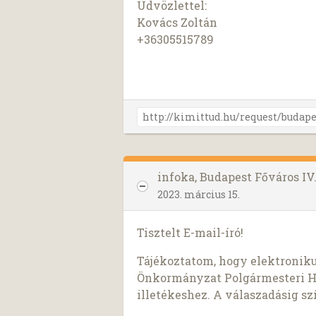
Üdvözlettel:
Kovács Zoltán
+36305515789
infoka, Budapest Főváros I
2023. március 15.
Tisztelt E-mail-író!
Tájékoztatom, hogy elektronikus
Önkormányzat Polgármesteri Hi
illetékeshez. A válaszadásig s