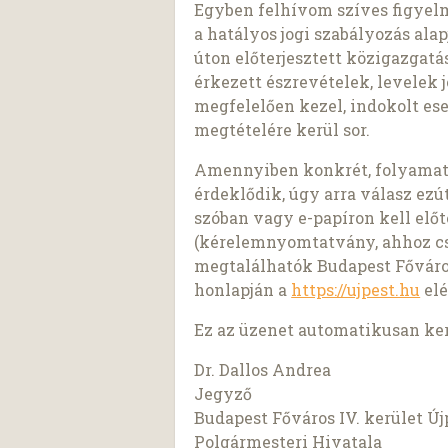
Egyben felhívom szíves figyelm
a hatályos jogi szabályozás al
úton előterjesztett közigazgat
érkezett észrevételek, levelek
megfelelően kezel, indokolt es
megtételére kerül sor.
Amennyiben konkrét, folyamatb
érdeklődik, úgy arra válasz ezú
szóban vagy e-papíron kell elő
(kérelemnyomtatvány, ahhoz csato
megtalálhatók Budapest Főváro
honlapján a
https://ujpest.hu
elé
Ez az üzenet automatikusan ke
Dr. Dallos Andrea
Jegyző
Budapest Főváros IV. kerület 
Polgármesteri Hivatala