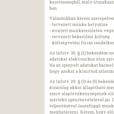
keretösszegből, mely útszakaszo
ban.
Válaszukban kérem szerepeltes
- tervezett munka helyszíne
- érintett munkaterületen végze
- tervezett bekerülési költség
- költségvetési forrás rendelke
Az Infotv. 30. § (2) bekezdése 
adatokat elektronikus úton szí
Ha az igényelt adatokat bárme
hogy azokat a kimittud.atlatszo
Az Infotv. 29. § (3) és (5) beke
kizárólag akkor állapítható meg,
szerv alaptevékenységének ell
mértékű igénybevételével jár. I
teljesítésével összefüggő munk
meghatározni. Kérem, hogy előz