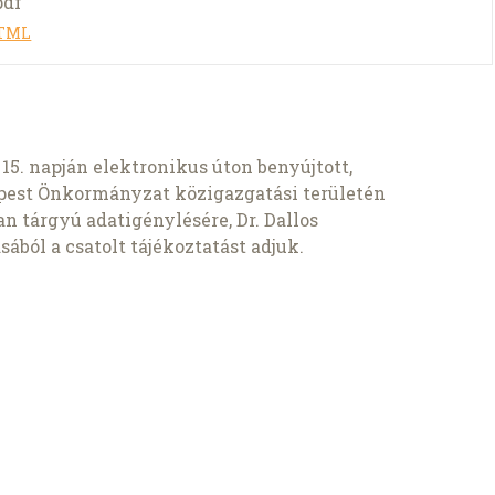
pdf
HTML
5. napján elektronikus úton benyújtott,
jpest Önkormányzat közigazgatási területén
an tárgyú adatigénylésére, Dr. Dallos
ból a csatolt tájékoztatást adjuk.