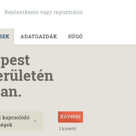
Bejelentkezés vagy regisztráció
SEK
ADATGAZDÁK
SÚGÓ
jpest
erületén
ban.
Követés
z kapcsolódó
ségek
1
követő