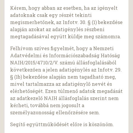
Kérem, hogy abban az esetben, ha az igényelt
adatoknak csak egy részét tekinti
megismerhetőnek, az Infotv. 30. § (1) bekezdése
alapján azokat az adatigénylés részbeni
megtagadásával együtt küldje meg számomra.
Felhívom szíves figyelmét, hogy a Nemzeti
Adatvédelmi és Információszabadság Hatóság
NAIH/2015/4710/2/V. számú állásfoglalásából
következően a jelen adatigénylés az Infotv. 29.
§ (1b) bekezdése alapján nem tagadható meg,
mivel tartalmazza az adatigénylő nevét és
elérhetőségét. Ezen túlmenő adatok megadását
az adatkezelő NAIH állásfoglalás szerint nem
kérheti, továbbá nem jogosult a
személyazonosság ellenőrzésére sem.
Segítő együttműködését előre is köszönöm.