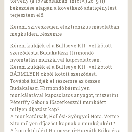
törvény (a továbbiakban: Infotv.) 28. § (1)
bekezdése alapján a következő adatigénylést
terjesztem elő.
Kérem, szíveskedjen elektronikus másolatban
megküldeni részemre
Kérem küldjék el a Bullseye Kft.-vel kötött
szerződést,a Budakalászi Hírmondó
nyomtatási munkáival kapcsolatosan.
Kérem küldjék el a Bullseye Kft.-vel kötött
BÁRMILYEN okból kötött szerződést.
Továbbá küldjék el részemre az összes
Budakalászi Hírmondó bármilyen
munkálatával kapcsolatos anyagot, miszerint
Péterffy Gábor a főszerkesztői munkáért
milyen díjazást kap?
A munkatársak, Hollósi-Györgyei Nóra, Vertse
Zita milyen díjazást kapnak a munkájukért?
A korrektúráért Horogszegi-Horváth Erika és a