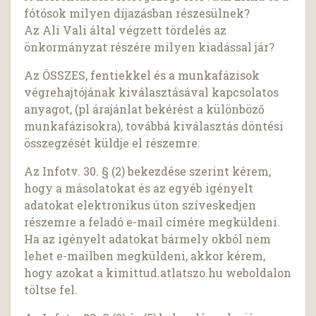
fótósok milyen díjazásban részesülnek?
Az Ali Vali által végzett tördelés az
önkormányzat részére milyen kiadással jár?
Az ÖSSZES, fentiekkel és a munkafázisok
végrehajtójának kiválasztásával kapcsolatos
anyagot, (pl árajánlat bekérést a különböző
munkafázisokra), továbbá kiválasztás döntési
összegzését küldje el részemre.
Az Infotv. 30. § (2) bekezdése szerint kérem,
hogy a másolatokat és az egyéb igényelt
adatokat elektronikus úton szíveskedjen
részemre a feladó e-mail címére megküldeni.
Ha az igényelt adatokat bármely okból nem
lehet e-mailben megküldeni, akkor kérem,
hogy azokat a kimittud.atlatszo.hu weboldalon
töltse fel.