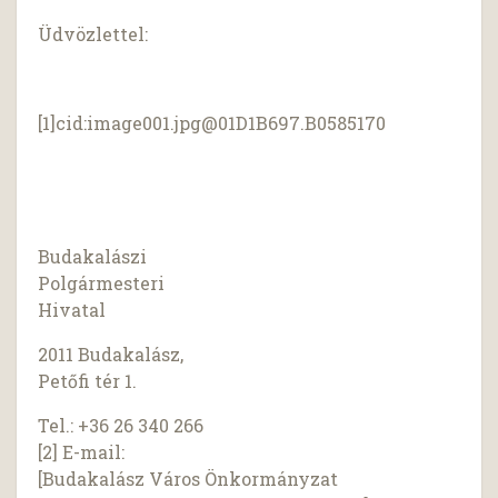
Üdvözlettel:
[1]cid:
image001.jpg@01D1B697.B0585170
Budakalászi
Polgármesteri
Hivatal
2011 Budakalász,
Petőfi tér 1.
Tel.: +36 26 340 266
[2] E-mail:
[Budakalász Város Önkormányzat