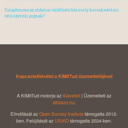
Tulajdonosa az oldalon található bármely kereskedelmi
célú szerzői jognak?
Kapcsolatfelvétel a KiMitTud üzemeltetőjével
A KiMitTud motorja az
Alaveteli
| Üzemelteti az
atlatszo.hu
.
Elindítását az
Open Society Institute
támogatta 2012-
ben. Felújítását az
USAID
támogatta 2024-ben.