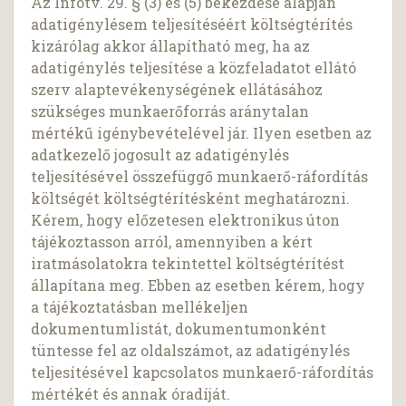
Az Infotv. 29. § (3) és (5) bekezdése alapján
adatigénylésem teljesítéséért költségtérítés
kizárólag akkor állapítható meg, ha az
adatigénylés teljesítése a közfeladatot ellátó
szerv alaptevékenységének ellátásához
szükséges munkaerőforrás aránytalan
mértékű igénybevételével jár. Ilyen esetben az
adatkezelő jogosult az adatigénylés
teljesítésével összefüggő munkaerő-ráfordítás
költségét költségtérítésként meghatározni.
Kérem, hogy előzetesen elektronikus úton
tájékoztasson arról, amennyiben a kért
iratmásolatokra tekintettel költségtérítést
állapítana meg. Ebben az esetben kérem, hogy
a tájékoztatásban mellékeljen
dokumentumlistát, dokumentumonként
tüntesse fel az oldalszámot, az adatigénylés
teljesítésével kapcsolatos munkaerő-ráfordítás
mértékét és annak óradíját.