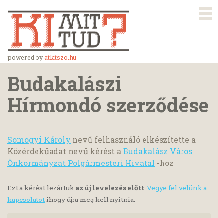
powered by
atlatszo.hu
Budakalászi
Hírmondó szerződése
Somogyi Károly
nevű felhasználó elkészítette a
Közérdekűadat nevű kérést a
Budakalász Város
Önkormányzat Polgármesteri Hivatal
-hoz
Ezt a kérést lezártuk
az új levelezés előtt
.
Vegye fel velünk a
kapcsolatot
ihogy újra meg kell nyitnia.