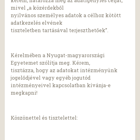
kérem, határozza meg az adatigénylés célját,
mivel „a közérdekből
nyilvános személyes adatok a célhoz kötött
adatkezelés elvének
tiszteletben tartásával terjeszthetőek”.
Kérelmében a Nyugat-magyarországi
Egyetemet szólítja meg. Kérem,
tisztázza, hogy az adatokat intézményünk
jogelődjével vagy egyéb jogutód
intézményeivel kapcsolatban kívánja-e
megkapni!
Köszönettel és tisztelettel: