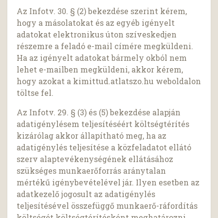
Az Infotv. 30. § (2) bekezdése szerint kérem,
hogy a másolatokat és az egyéb igényelt
adatokat elektronikus úton szíveskedjen
részemre a feladó e-mail címére megküldeni.
Ha az igényelt adatokat bármely okból nem
lehet e-mailben megküldeni, akkor kérem,
hogy azokat a kimittud.atlatszo.hu weboldalon
töltse fel.
Az Infotv. 29. § (3) és (5) bekezdése alapján
adatigénylésem teljesítéséért költségtérítés
kizárólag akkor állapítható meg, ha az
adatigénylés teljesítése a közfeladatot ellátó
szerv alaptevékenységének ellátásához
szükséges munkaerőforrás aránytalan
mértékű igénybevételével jár. Ilyen esetben az
adatkezelő jogosult az adatigénylés
teljesítésével összefüggő munkaerő-ráfordítás
költségét költségtérítésként meghatározni.