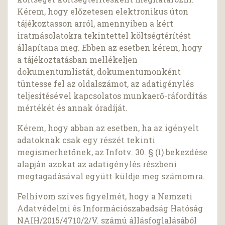
Kérem, hogy előzetesen elektronikus úton
tájékoztasson arról, amennyiben a kért
iratmásolatokra tekintettel költségtérítést
állapítana meg. Ebben az esetben kérem, hogy
a tájékoztatásban mellékeljen
dokumentumlistát, dokumentumonként
tüntesse fel az oldalszámot, az adatigénylés
teljesítésével kapcsolatos munkaerő-ráfordítás
mértékét és annak óradíját.
Kérem, hogy abban az esetben, ha az igényelt
adatoknak csak egy részét tekinti
megismerhetőnek, az Infotv. 30. § (1) bekezdése
alapján azokat az adatigénylés részbeni
megtagadásával együtt küldje meg számomra.
Felhívom szíves figyelmét, hogy a Nemzeti
Adatvédelmi és Információszabadság Hatóság
NAIH/2015/4710/2/V. számú állásfoglalásából