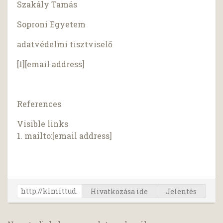
Szakály Tamás
Soproni Egyetem
adatvédelmi tisztviselő
[1][email address]
References
Visible links
1. mailto:[email address]
Hivatkozása ide
Jelentés