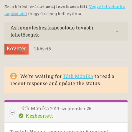
Ezt a kérést lezártuk
az új levelezés előtt
.
Vegye fel velünk a
kapcsolatot
ihogy újra meg kell nyitnia.
Az igényléshez kapcsolódó további
lehetőségek
Követés
1
követő
We're waiting for
Tóth Mónika
to read a
recent response and update the status.
Tóth Mónika
2019. szeptember 25.
Kézbesített
Tisztelt Nyugat-magyarországi Egyetem!