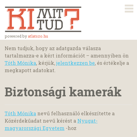
powered by
atlatszo.hu
Nem tudjuk, hogy az adatgazda válasza
tartalmazza-e a kért információt – amennyiben ön
Tóth Mónika
, kérjük,
jelentkezzen be
, és értékelje a
megkapott adatokat.
Biztonsági kamerák
Tóth Mónika
nevű felhasználó elkészítette a
Közérdekűadat nevű kérést a
Nyugat-
magyarországi Egyetem
-hoz