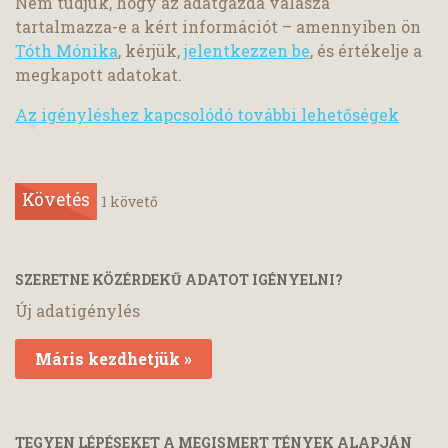
Nem tudjuk, hogy az adatgazda válasza
tartalmazza-e a kért információt – amennyiben ön
Tóth Mónika
, kérjük,
jelentkezzen be
, és értékelje a
megkapott adatokat.
Az igényléshez kapcsolódó további lehetőségek
Követés
1
követő
SZERETNE KÖZÉRDEKŰ ADATOT IGÉNYELNI?
Új adatigénylés
Máris kezdhetjük »
TEGYEN LÉPÉSEKET A MEGISMERT TÉNYEK ALAPJÁN