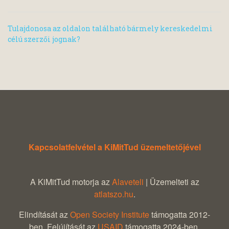
Tulajdonosa az oldalon található bármely kereskedelmi
célú szerzői jognak?
Kapcsolatfelvétel a KiMitTud üzemeltetőjével
A KiMitTud motorja az
Alaveteli
| Üzemelteti az
atlatszo.hu
.
Elindítását az
Open Society Institute
támogatta 2012-
ben. Felújítását az
USAID
támogatta 2024-ben.