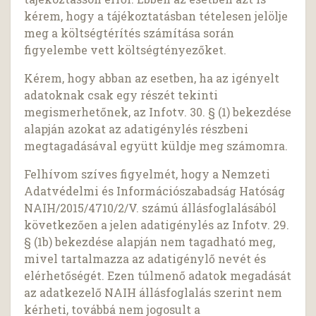
kérem, hogy a tájékoztatásban tételesen jelölje
meg a költségtérítés számítása során
figyelembe vett költségtényezőket.
Kérem, hogy abban az esetben, ha az igényelt
adatoknak csak egy részét tekinti
megismerhetőnek, az Infotv. 30. § (1) bekezdése
alapján azokat az adatigénylés részbeni
megtagadásával együtt küldje meg számomra.
Felhívom szíves figyelmét, hogy a Nemzeti
Adatvédelmi és Információszabadság Hatóság
NAIH/2015/4710/2/V. számú állásfoglalásából
következően a jelen adatigénylés az Infotv. 29.
§ (1b) bekezdése alapján nem tagadható meg,
mivel tartalmazza az adatigénylő nevét és
elérhetőségét. Ezen túlmenő adatok megadását
az adatkezelő NAIH állásfoglalás szerint nem
kérheti, továbbá nem jogosult a