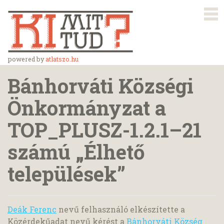
powered by
atlatszo.hu
Bánhorváti Községi
Önkormányzat a
TOP_PLUSZ-1.2.1–21
számú „Élhető
települések”
Deák Ferenc
nevű felhasználó elkészítette a
Közérdekűadat nevű kérést a
Bánhorváti Község