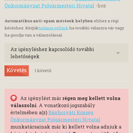
Önkormányzat Polgármesteri Hivatal
-hoz
Automatikus anti-spam mérések helyben
ehhez a régi
kéréshez. Kérjük
tudassa velünk
ha további válaszra vár vagy
ha gondja van a válaszolással.
Az igényléshez kapcsolódó további
lehetőségek
Követés
1
követő
Az igénylést már
régen meg kellett volna
válaszolni
. A vonatkozó jogszabály
értelmében a(z)
Bánhorváti Község
Önkormányzat Polgármesteri Hivatal
munkatársainak már ki kellett volna adniuk a