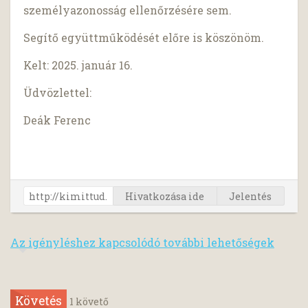
személyazonosság ellenőrzésére sem.
Segítő együttműködését előre is köszönöm.
Kelt: 2025. január 16.
Üdvözlettel:
Deák Ferenc
Hivatkozása ide
Jelentés
Az igényléshez kapcsolódó további lehetőségek
Követés
1
követő