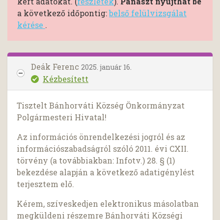
kért adatokat. (
részletek
).
Panaszt nyújthat be
a következő időpontig:
belső felülvizsgálat
kérése
.
Deák Ferenc
2025. január 16.
Kézbesített
Tisztelt Bánhorváti Község Önkormányzat
Polgármesteri Hivatal!
Az információs önrendelkezési jogról és az
információszabadságról szóló 2011. évi CXII.
törvény (a továbbiakban: Infotv.) 28. § (1)
bekezdése alapján a következő adatigénylést
terjesztem elő.
Kérem, szíveskedjen elektronikus másolatban
megküldeni részemre Bánhorváti Községi