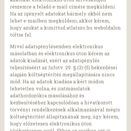
részemre a feladó e-mail címére megküldeni.
Ha az igényelt adatokat bármely okból nem
lehet e-mailben megküldeni, akkor kérem,
hogy azokat a kimittud.atlatszo.hu weboldalon
töltse fel.
Mivel adatigénylésemben elektronikus
másolatban és elektronikus úton kérem az
adatok kiadását, ezért az adatigénylés
teljesítéséért az Infotv. 29. § (3)-(5) bekezdései
alapján költségtérítés megállapítására nincs
mód. Ha az adatok kiadása a kért módon
lehetetlen volna, és iratmásolatok
adathordozókra másolásához és
kézbesítéséhez kapcsolódóan a hivatkozott
törvényi rendelkezések alkalmazásával mégis
költségtérítést állapítanának meg, úgy kérem,
hogy előzetesen elektronikus úton
tájékoztasson erről. Ebben az esetben azt is