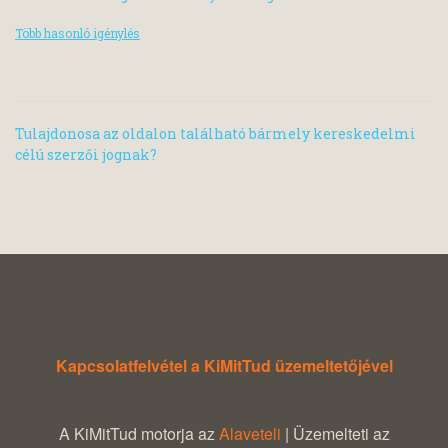
Több hasonló igénylés
Tulajdonosa az oldalon található bármely kereskedelmi
célú szerzői jognak?
Kapcsolatfelvétel a KiMitTud üzemeltetőjével
A KiMitTud motorja az
Alaveteli
| Üzemelteti az