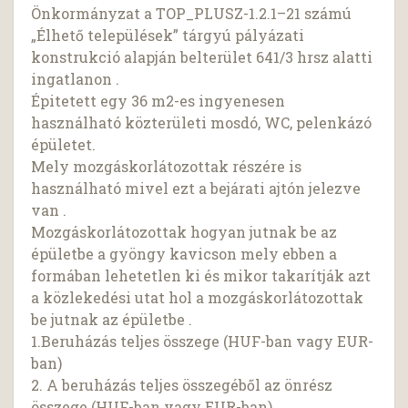
Önkormányzat a TOP_PLUSZ-1.2.1–21 számú
„Élhető települések” tárgyú pályázati
konstrukció alapján belterület 641/3 hrsz alatti
ingatlanon .
Épitetett egy 36 m2-es ingyenesen
használható közterületi mosdó, WC, pelenkázó
épületet.
Mely mozgáskorlátozottak részére is
használható mivel ezt a bejárati ajtón jelezve
van .
Mozgáskorlátozottak hogyan jutnak be az
épületbe a gyöngy kavicson mely ebben a
formában lehetetlen ki és mikor takarítják azt
a közlekedési utat hol a mozgáskorlátozottak
be jutnak az épületbe .
1.Beruházás teljes összege (HUF-ban vagy EUR-
ban)
2. A beruházás teljes összegéből az önrész
összege (HUF-ban vagy EUR-ban)