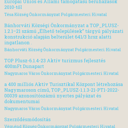
Európai Uniós és Állami támogatású beruházások
2010-től
Tésa Község Önkormányzat Polgármesteri Hivatal
Bánhorváti Községi Önkormányzat a TOP_PLUSZ-
1.2.1–21 számú „Élhető települések” tárgyú pályázati
konstrukció alapján belterület 641/3 hrsz alatti
ingatlanon .
Bánhorváti Község Önkormányzat Polgármesteri Hivatal
TOP Plusz-6.1.4-23 Aktív turizmus fejlesztés
400mFt Dunapart
Nagymaros Város Önkormányzat Polgármesteri Hivatal
a 400 milliós Aktív Turisztikal Központ létrehozása
Nagymaroson című, TOP_PLUSZ-1.1.3-21-PT1-2022-
00039 azonosítószámú nyertes pályázat és
dokumentumai
Nagymaros Város Önkormányzat Polgármesteri Hivatal
Szerződésmódosítás
Véménd Község Önkormányzat Polgármesteri Hivatal