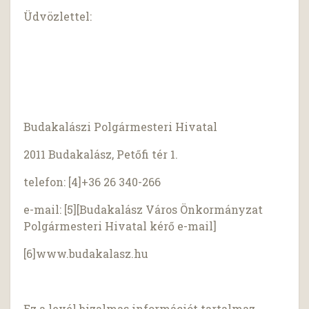
Üdvözlettel:
Budakalászi Polgármesteri Hivatal
2011 Budakalász, Petőfi tér 1.
telefon: [4]+36 26 340-266
e-mail: [5][Budakalász Város Önkormányzat
Polgármesteri Hivatal kérő e-mail]
[6]www.budakalasz.hu
Ez a levél bizalmas információt tartalmaz,