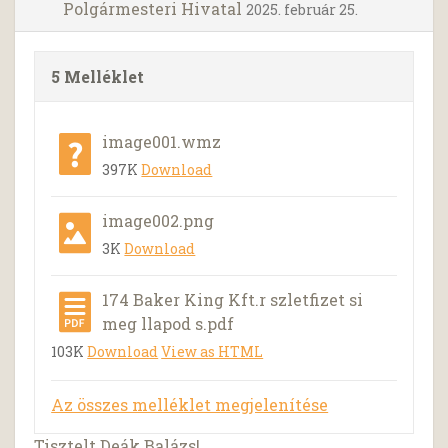
Polgármesteri Hivatal
2025. február 25.
5 Melléklet
image001.wmz
397K
Download
image002.png
3K
Download
174 Baker King Kft.r szletfizet si
meg llapod s.pdf
103K
Download
View as HTML
Az összes melléklet megjelenítése
Tisztelt Deák Balázs!