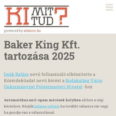
powered by
atlatszo.hu
Baker King Kft.
tartozása 2025
Deák Balázs
nevű felhasználó elkészítette a
Közérdekűadat nevű kérést a
Budakalász Város
Önkormányzat Polgármesteri Hivatal
-hoz
Automatikus anti-spam mérések helyben
ehhez a régi
kéréshez. Kérjük
tudassa velünk
ha további válaszra vár vagy
ha gondja van a válaszolással.