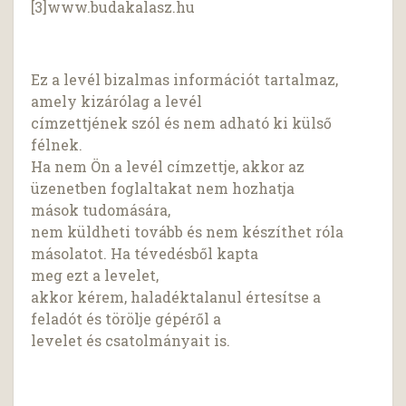
[3]www.budakalasz.hu
Ez a levél bizalmas információt tartalmaz,
amely kizárólag a levél
címzettjének szól és nem adható ki külső
félnek.
Ha nem Ön a levél címzettje, akkor az
üzenetben foglaltakat nem hozhatja
mások tudomására,
nem küldheti tovább és nem készíthet róla
másolatot. Ha tévedésből kapta
meg ezt a levelet,
akkor kérem, haladéktalanul értesítse a
feladót és törölje gépéről a
levelet és csatolmányait is.