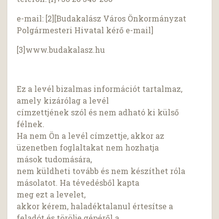
e-mail: [2][Budakalász Város Önkormányzat
Polgármesteri Hivatal kérő e-mail]
[3]www.budakalasz.hu
Ez a levél bizalmas információt tartalmaz,
amely kizárólag a levél
címzettjének szól és nem adható ki külső
félnek.
Ha nem Ön a levél címzettje, akkor az
üzenetben foglaltakat nem hozhatja
mások tudomására,
nem küldheti tovább és nem készíthet róla
másolatot. Ha tévedésből kapta
meg ezt a levelet,
akkor kérem, haladéktalanul értesítse a
feladót és törölje gépéről a