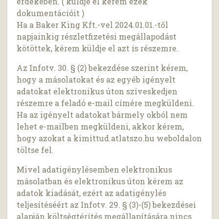
érdekében. ( küldje el kérem ezek
dokumentációit )
Ha a Baker King Kft.-vel 2024.01.01.-től
napjainkig részletfizetési megállapodást
kötöttek, kérem küldje el azt is részemre.
Az Infotv. 30. § (2) bekezdése szerint kérem,
hogy a másolatokat és az egyéb igényelt
adatokat elektronikus úton szíveskedjen
részemre a feladó e-mail címére megküldeni.
Ha az igényelt adatokat bármely okból nem
lehet e-mailben megküldeni, akkor kérem,
hogy azokat a kimittud.atlatszo.hu weboldalon
töltse fel.
Mivel adatigénylésemben elektronikus
másolatban és elektronikus úton kérem az
adatok kiadását, ezért az adatigénylés
teljesítéséért az Infotv. 29. § (3)-(5) bekezdései
alapján költségtérítés megállapítására nincs