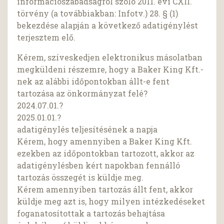
információszabadságról szóló 2011. évi CXII.
törvény (a továbbiakban: Infotv.) 28. § (1)
bekezdése alapján a következő adatigénylést
terjesztem elő.
Kérem, szíveskedjen elektronikus másolatban
megküldeni részemre, hogy a Baker King Kft.-
nek az alábbi időpontokban állt-e fent
tartozása az önkormányzat felé?
2024.07.01.?
2025.01.01.?
adatigénylés teljesítésének a napja
Kérem, hogy amennyiben a Baker King Kft.
ezekben az időpontokban tartozott, akkor az
adatigénylésben kért napokban fennálló
tartozás összegét is küldje meg.
Kérem amennyiben tartozás állt fent, akkor
küldje meg azt is, hogy milyen intézkedéseket
foganatosítottak a tartozás behajtása