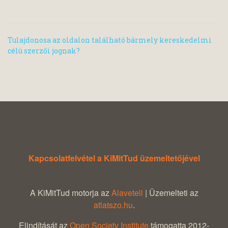
Tulajdonosa az oldalon található bármely kereskedelmi
célú szerzői jognak?
Kapcsolatfelvétel a KiMitTud üzemeltetőjével
A KiMitTud motorja az
Alaveteli
| Üzemelteti az
atlatszo.hu
.
Elindítását az
Open Society Institute
támogatta 2012-