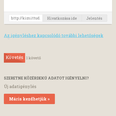
Hivatkozása ide
Jelentés
Az igényléshez kapcsolódó további lehetőségek
Követés
1
követő
SZERETNE KÖZÉRDEKŰ ADATOT IGÉNYELNI?
Új adatigénylés
Máris kezdhetjük »