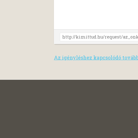
Az igényléshez kapcsolódó továb