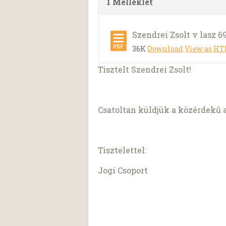
1 Melléklet
Szendrei Zsolt v lasz 6
36K
Download
View as H
Tisztelt Szendrei Zsolt!
Csatoltan küldjük a közérdekű a
Tisztelettel:
Jogi Csoport