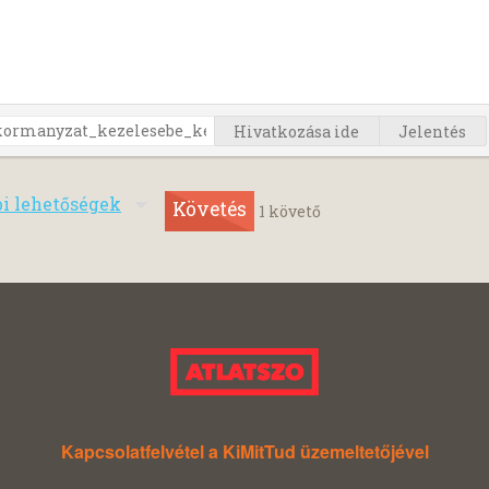
Hivatkozása ide
Jelentés
bi lehetőségek
Követés
1
követő
Kapcsolatfelvétel a KiMitTud üzemeltetőjével