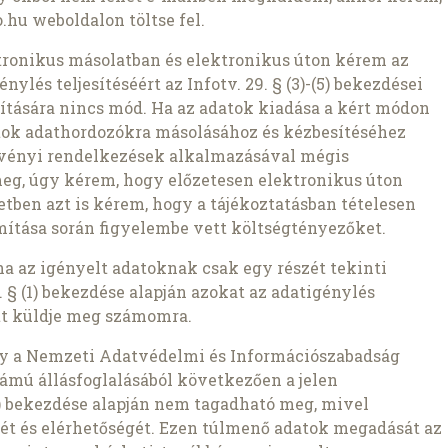
.hu weboldalon töltse fel.
ronikus másolatban és elektronikus úton kérem az
nylés teljesítéséért az Infotv. 29. § (3)-(5) bekezdései
pítására nincs mód. Ha az adatok kiadása a kért módon
atok adathordozókra másolásához és kézbesítéséhez
rvényi rendelkezések alkalmazásával mégis
meg, úgy kérem, hogy előzetesen elektronikus úton
setben azt is kérem, hogy a tájékoztatásban tételesen
ámítása során figyelembe vett költségtényezőket.
ha az igényelt adatoknak csak egy részét tekinti
 § (1) bekezdése alapján azokat az adatigénylés
t küldje meg számomra.
gy a Nemzeti Adatvédelmi és Információszabadság
ámú állásfoglalásából következően a jelen
1b) bekezdése alapján nem tagadható meg, mivel
ét és elérhetőségét. Ezen túlmenő adatok megadását az