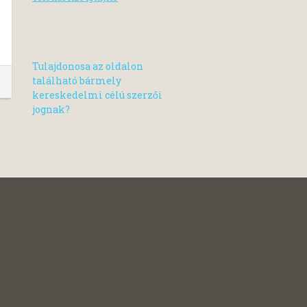
Tulajdonosa az oldalon
található bármely
kereskedelmi célú szerzői
jognak?