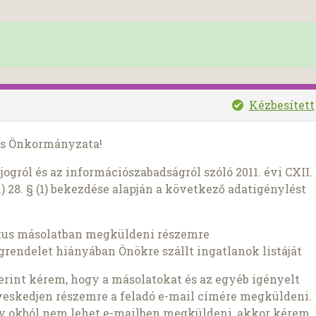
Kézbesített
os Önkormányzata!
ogról és az információszabadságról szóló 2011. évi CXII.
) 28. § (1) bekezdése alapján a következő adatigénylést
kus másolatban megküldeni részemre
grendelet hiányában Önökre szállt ingatlanok listáját
szerint kérem, hogy a másolatokat és az egyéb igényelt
veskedjen részemre a feladó e-mail címére megküldeni.
ly okból nem lehet e-mailben megküldeni, akkor kérem,