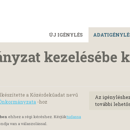
ÚJ IGÉNYLÉS
ADATIGÉNYLÉ
nyzat kezelésébe k
lkészítette a Közérdekűadat nevű
Az igényléshe
 Önkormányzata
-hoz
további lehető
yben
ehhez a régi kéréshez. Kérjük
tudassa
ndja van a válaszolással.