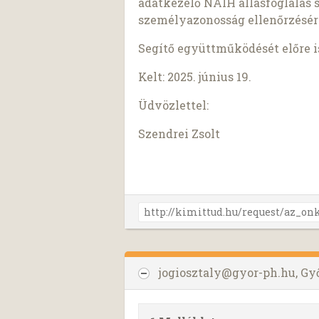
adatkezelő NAIH állásfoglalás 
személyazonosság ellenőrzésér
Segítő együttműködését előre 
Kelt: 2025. június 19.
Üdvözlettel:
Szendrei Zsolt
jogiosztaly@gyor-ph.hu
, G