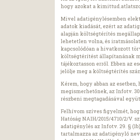
hogy azokat a kimittud.atlatszo
Mivel adatigénylésemben elekt
adatok kiadását, ezért az adatigé
alapján költségtérítés megálla
lehetetlen volna, és iratmásol
kapcsolódóan a hivatkozott tö
költségtérítést állapítanának 
tájékoztasson erről. Ebben az e
jelölje meg a költségtérítés sz
Kérem, hogy abban az esetben, 
megismerhetőnek, az Infotv. 30.
részbeni megtagadásával együt
Felhívom szíves figyelmét, ho
Hatóság NAIH/2015/4710/2/V. sz
adatigénylés az Infotv. 29. § (
tartalmazza az adatigénylő nev