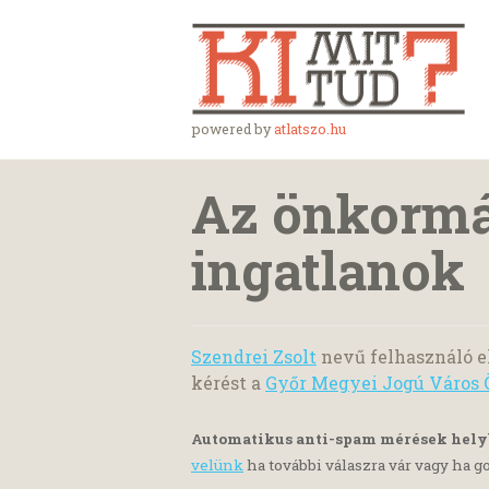
powered by
atlatszo.hu
Az önkormá
ingatlanok
Szendrei Zsolt
nevű felhasználó e
kérést a
Győr Megyei Jogú Város
Automatikus anti-spam mérések hel
velünk
ha további válaszra vár vagy ha go