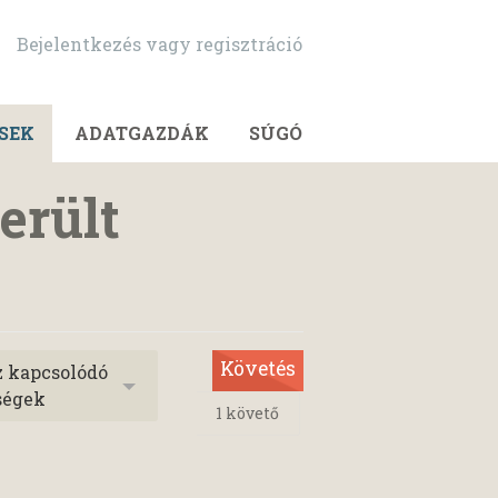
Bejelentkezés vagy regisztráció
SEK
ADATGAZDÁK
SÚGÓ
erült
Követés
z kapcsolódó
ségek
1
követő