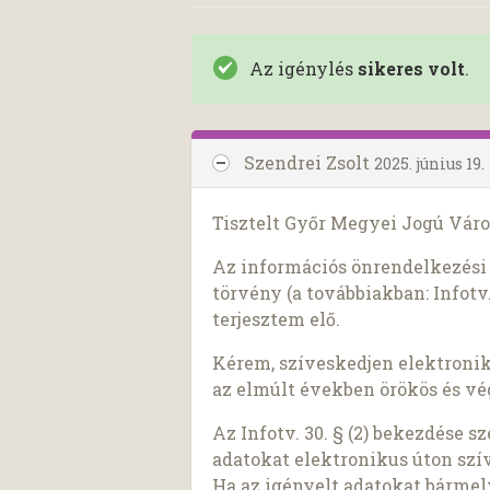
Az igénylés
sikeres volt
.
Szendrei Zsolt
2025. június 19.
Tisztelt Győr Megyei Jogú Vár
Az információs önrendelkezési j
törvény (a továbbiakban: Infotv.
terjesztem elő.
Kérem, szíveskedjen elektroni
az elmúlt években örökös és vé
Az Infotv. 30. § (2) bekezdése 
adatokat elektronikus úton szí
Ha az igényelt adatokat bárme