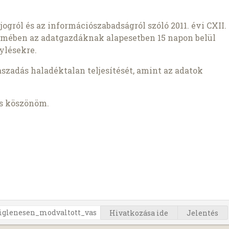
ogról és az információszabadságról szóló 2011. évi CXII.
lmében az adatgazdáknak alapesetben 15 napon belül
ylésekre.
zadás haladéktalan teljesítését, amint az adatok
is köszönöm.
Hivatkozása ide
Jelentés