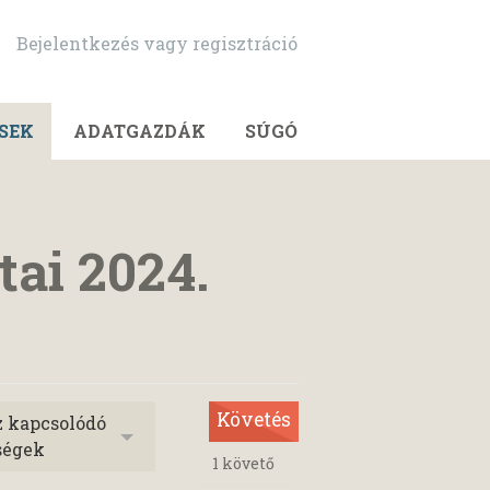
Bejelentkezés vagy regisztráció
SEK
ADATGAZDÁK
SÚGÓ
ai 2024.
Követés
z kapcsolódó
ségek
1
követő