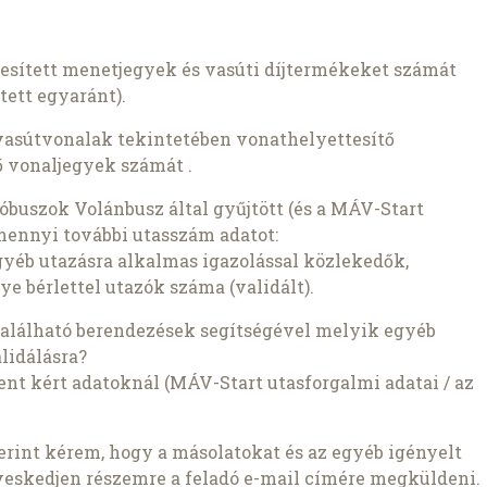
ékesített menetjegyek és vasúti díjtermékeket számát
tett egyaránt).
vasútvonalak tekintetében vonathelyettesítő
ő vonaljegyek számát .
tóbuszok Volánbusz által gyűjtött (és a MÁV-Start
mennyi további utasszám adatot:
gyéb utazásra alkalmas igazolással közlekedők,
ye bérlettel utazók száma (validált).
található berendezések segítségével melyik egyéb
lidálásra?
ent kért adatoknál (MÁV-Start utasforgalmi adatai / az
szerint kérem, hogy a másolatokat és az egyéb igényelt
veskedjen részemre a feladó e-mail címére megküldeni.