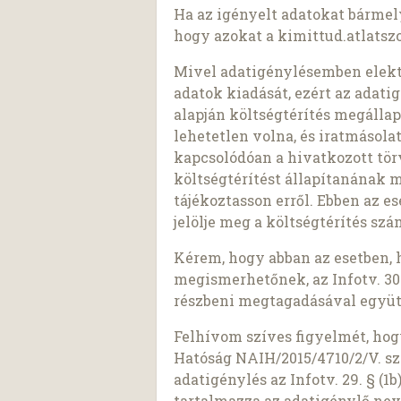
Ha az igényelt adatokat bárme
hogy azokat a kimittud.atlatszo
Mivel adatigénylésemben elekt
adatok kiadását, ezért az adatigé
alapján költségtérítés megálla
lehetetlen volna, és iratmásol
kapcsolódóan a hivatkozott tö
költségtérítést állapítanának 
tájékoztasson erről. Ebben az e
jelölje meg a költségtérítés sz
Kérem, hogy abban az esetben, 
megismerhetőnek, az Infotv. 30.
részbeni megtagadásával együt
Felhívom szíves figyelmét, ho
Hatóság NAIH/2015/4710/2/V. sz
adatigénylés az Infotv. 29. § (
tartalmazza az adatigénylő nev