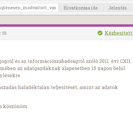
Hivatkozása ide
Jelentés
Kézbesített
 19.
ogról és az információszabadságról szóló 2011. évi CXII.
lmében az adatgazdáknak alapesetben 15 napon belül
ylésekre.
zadás haladéktalan teljesítését, amint az adatok
is köszönöm.