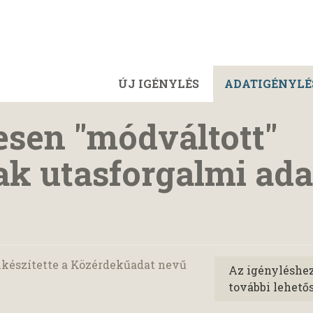
ÚJ IGÉNYLÉS
ADATIGÉNYLÉ
esen "módváltott"
k utasforgalmi adat
lkészítette a Közérdekűadat nevű
Az igényléshe
további lehető