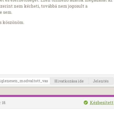
szerint nem kérheti, továbbá nem jogosult a
e sem.
is köszönöm.
Hivatkozása ide
Jelentés
Kézbesített
 18.