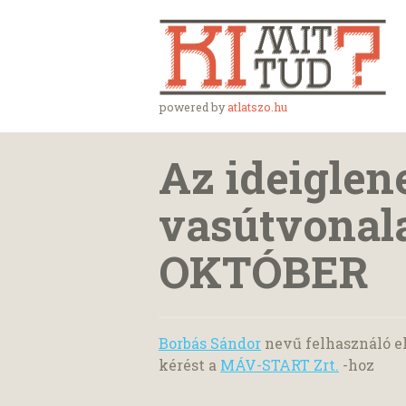
powered by
atlatszo.hu
Az ideiglen
vasútvonala
OKTÓBER
Borbás Sándor
nevű felhasználó e
kérést a
MÁV-START Zrt.
-hoz