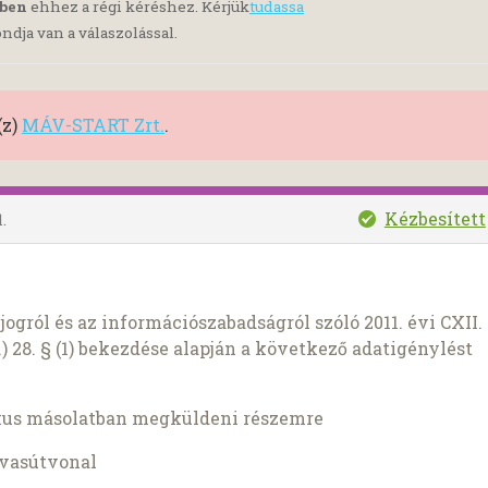
yben
ehhez a régi kéréshez. Kérjük
tudassa
ndja van a válaszolással.
(z)
MÁV-START Zrt.
.
Kézbesített
.
ogról és az információszabadságról szóló 2011. évi CXII.
) 28. § (1) bekezdése alapján a következő adatigénylést
kus másolatban megküldeni részemre
 vasútvonal