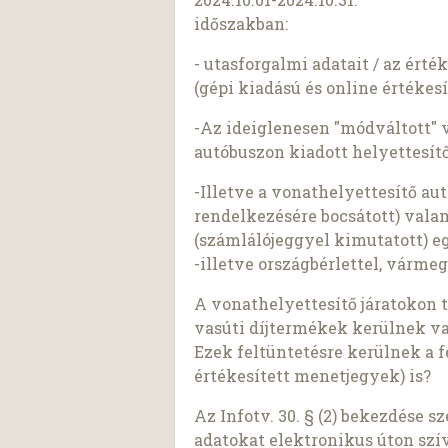
időszakban:
- utasforgalmi adatait / az ért
(gépi kiadású és online értékesí
-Az ideiglenesen "módváltott" 
autóbuszon kiadott helyettesít
-Illetve a vonathelyettesítő au
rendelkezésére bocsátott) vala
(számlálójeggyel kimutatott) e
-illetve országbérlettel, vármeg
A vonathelyettesítő járatokon 
vasúti díjtermékek kerülnek va
Ezek feltüntetésre kerülnek a f
értékesített menetjegyek) is?
Az Infotv. 30. § (2) bekezdése 
adatokat elektronikus úton szí