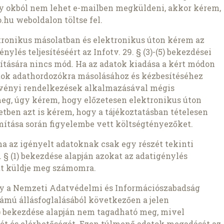
ly okból nem lehet e-mailben megküldeni, akkor kérem,
.hu weboldalon töltse fel.
ronikus másolatban és elektronikus úton kérem az
nylés teljesítéséért az Infotv. 29. § (3)-(5) bekezdései
pítására nincs mód. Ha az adatok kiadása a kért módon
atok adathordozókra másolásához és kézbesítéséhez
rvényi rendelkezések alkalmazásával mégis
meg, úgy kérem, hogy előzetesen elektronikus úton
setben azt is kérem, hogy a tájékoztatásban tételesen
ámítása során figyelembe vett költségtényezőket.
ha az igényelt adatoknak csak egy részét tekinti
 § (1) bekezdése alapján azokat az adatigénylés
t küldje meg számomra.
gy a Nemzeti Adatvédelmi és Információszabadság
ámú állásfoglalásából következően a jelen
1b) bekezdése alapján nem tagadható meg, mivel
ét és elérhetőségét. Ezen túlmenő adatok megadását az