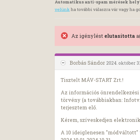
Automatikus anti-spam mérések hel
velünk
ha további válaszra vár vagy ha go
Az igénylést
elutasította
a
Borbás Sándor
2024. október 31
Tisztelt MÁV-START Zrt.!
Az információs önrendelkezési j
törvény (a továbbiakban: Infotv.
terjesztem elő.
Kérem, szíveskedjen elektroni
A 10 ideiglenesen "módváltott"
2024.10.01-2024.10.31.