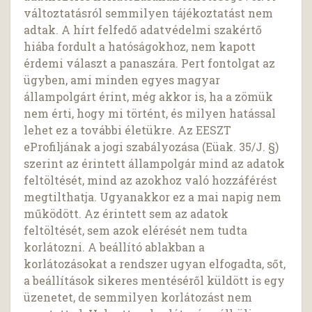
változtatásról semmilyen tájékoztatást nem
adtak. A hírt felfedő adatvédelmi szakértő
hiába fordult a hatóságokhoz, nem kapott
érdemi választ a panaszára. Pert fontolgat az
ügyben, ami minden egyes magyar
állampolgárt érint, még akkor is, ha a zömük
nem érti, hogy mi történt, és milyen hatással
lehet ez a további életükre. Az EESZT
eProfiljának a jogi szabályozása (Eüak. 35/J. §)
szerint az érintett állampolgár mind az adatok
feltöltését, mind az azokhoz való hozzáférést
megtilthatja. Ugyanakkor ez a mai napig nem
működött. Az érintett sem az adatok
feltöltését, sem azok elérését nem tudta
korlátozni. A beállító ablakban a
korlátozásokat a rendszer ugyan elfogadta, sőt,
a beállítások sikeres mentéséről küldött is egy
üzenetet, de semmilyen korlátozást nem