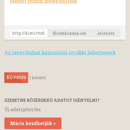
idézett részek megjelenítése
Hivatkozása ide
Jelentés
Az igényléshez kapcsolódó további lehetőségek
Követés
1
követő
SZERETNE KÖZÉRDEKŰ ADATOT IGÉNYELNI?
Új adatigénylés
Máris kezdhetjük »