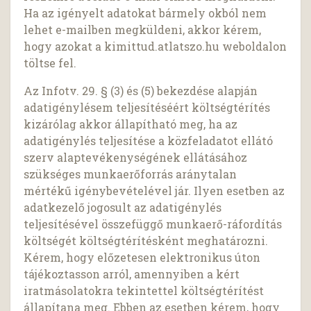
Ha az igényelt adatokat bármely okból nem
lehet e-mailben megküldeni, akkor kérem,
hogy azokat a kimittud.atlatszo.hu weboldalon
töltse fel.
Az Infotv. 29. § (3) és (5) bekezdése alapján
adatigénylésem teljesítéséért költségtérítés
kizárólag akkor állapítható meg, ha az
adatigénylés teljesítése a közfeladatot ellátó
szerv alaptevékenységének ellátásához
szükséges munkaerőforrás aránytalan
mértékű igénybevételével jár. Ilyen esetben az
adatkezelő jogosult az adatigénylés
teljesítésével összefüggő munkaerő-ráfordítás
költségét költségtérítésként meghatározni.
Kérem, hogy előzetesen elektronikus úton
tájékoztasson arról, amennyiben a kért
iratmásolatokra tekintettel költségtérítést
állapítana meg. Ebben az esetben kérem, hogy