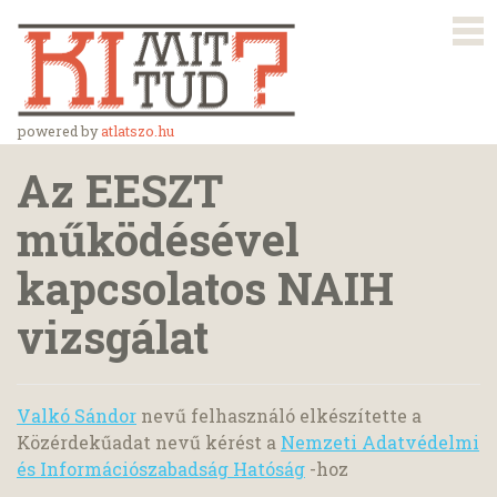
powered by
atlatszo.hu
Az EESZT
működésével
kapcsolatos NAIH
vizsgálat
Valkó Sándor
nevű felhasználó elkészítette a
Közérdekűadat nevű kérést a
Nemzeti Adatvédelmi
és Információszabadság Hatóság
-hoz