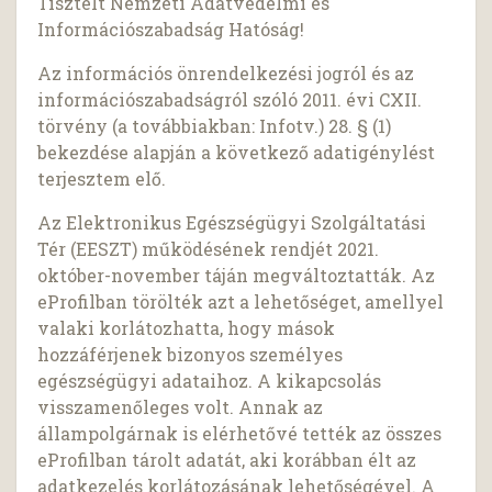
Tisztelt Nemzeti Adatvédelmi és
Információszabadság Hatóság!
Az információs önrendelkezési jogról és az
információszabadságról szóló 2011. évi CXII.
törvény (a továbbiakban: Infotv.) 28. § (1)
bekezdése alapján a következő adatigénylést
terjesztem elő.
Az Elektronikus Egészségügyi Szolgáltatási
Tér (EESZT) működésének rendjét 2021.
október-november táján megváltoztatták. Az
eProfilban törölték azt a lehetőséget, amellyel
valaki korlátozhatta, hogy mások
hozzáférjenek bizonyos személyes
egészségügyi adataihoz. A kikapcsolás
visszamenőleges volt. Annak az
állampolgárnak is elérhetővé tették az összes
eProfilban tárolt adatát, aki korábban élt az
adatkezelés korlátozásának lehetőségével. A