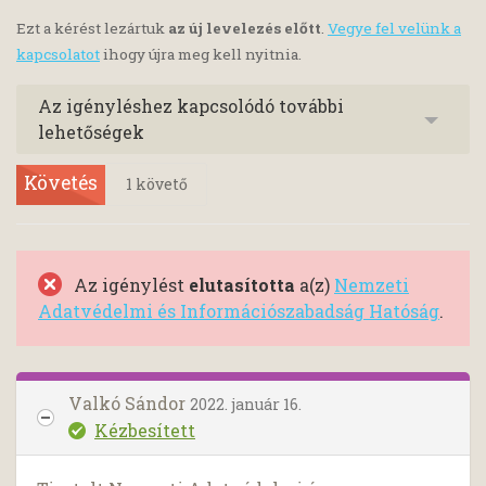
Ezt a kérést lezártuk
az új levelezés előtt
.
Vegye fel velünk a
kapcsolatot
ihogy újra meg kell nyitnia.
Az igényléshez kapcsolódó további
lehetőségek
Követés
1
követő
Az igénylést
elutasította
a(z)
Nemzeti
Adatvédelmi és Információszabadság Hatóság
.
Valkó Sándor
2022. január 16.
Kézbesített