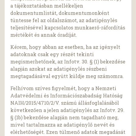
a tájékoztatásban mellékeljen
dokumentumlistát, dokumentumonként
tüntesse fel az oldalszámot, az adatigénylés
teljesítésével kapcsolatos munkaerő-ráfordítás
mértékét és annak óradíját.
Kérem, hogy abban az esetben, ha az igényelt
adatoknak csak egy részét tekinti
megismerhetőnek, az Infotv. 30. § (1) bekezdése
alapján azokat az adatigénylés részbeni
megtagadásával együtt küldje meg számomra.
Felhívom szíves figyelmét, hogy a Nemzeti
Adatvédelmi és Információszabadság Hatóság
NAIH/2015/4710/2/V. számú állásfoglalásából
következően a jelen adatigénylés az Infotv. 29.
§ (1b) bekezdése alapján nem tagadható meg,
mivel tartalmazza az adatigénylő nevét és
elérhetőségét. Ezen túlmenő adatok megadását