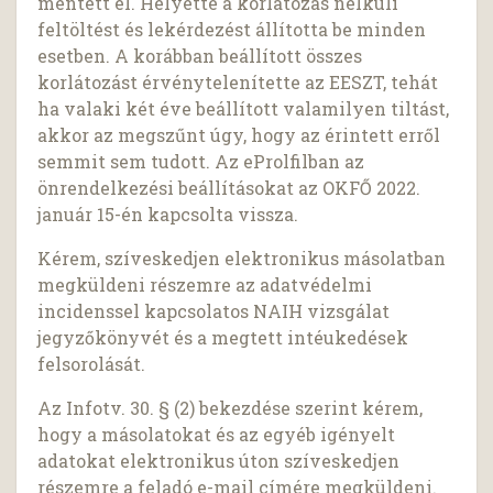
mentett el. Helyette a korlátozás nélküli
feltöltést és lekérdezést állította be minden
esetben. A korábban beállított összes
korlátozást érvénytelenítette az EESZT, tehát
ha valaki két éve beállított valamilyen tiltást,
akkor az megszűnt úgy, hogy az érintett erről
semmit sem tudott. Az eProlfilban az
önrendelkezési beállításokat az OKFŐ 2022.
január 15-én kapcsolta vissza.
Kérem, szíveskedjen elektronikus másolatban
megküldeni részemre az adatvédelmi
incidenssel kapcsolatos NAIH vizsgálat
jegyzőkönyvét és a megtett intéukedések
felsorolását.
Az Infotv. 30. § (2) bekezdése szerint kérem,
hogy a másolatokat és az egyéb igényelt
adatokat elektronikus úton szíveskedjen
részemre a feladó e-mail címére megküldeni.