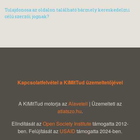
Tulajdonosa az oldalon található bármely kereskedelmi
célú szerzői jognak?
Kapcsolatfelvétel a KiMitTud üzemeltetőjével
A KiMitTud motorja az
Alaveteli
| Üzemelteti az
atlatszo.hu
.
Elindítását az
Open Society Institute
támogatta 2012-
ben. Felújítását az
USAID
támogatta 2024-ben.