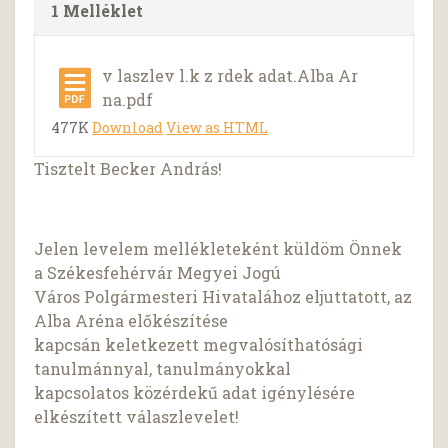
1 Melléklet
v laszlev l.k z rdek adat.Alba Ar
na.pdf
477K
Download
View as HTML
Tisztelt Becker András!
Jelen levelem mellékleteként küldöm Önnek
a Székesfehérvár Megyei Jogú
Város Polgármesteri Hivatalához eljuttatott, az
Alba Aréna előkészítése
kapcsán keletkezett megvalósíthatósági
tanulmánnyal, tanulmányokkal
kapcsolatos közérdekű adat igénylésére
elkészített válaszlevelet!