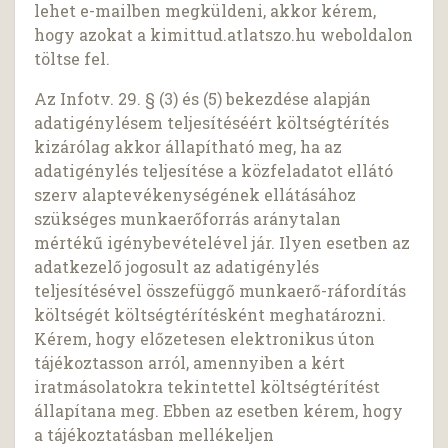
lehet e-mailben megküldeni, akkor kérem,
hogy azokat a kimittud.atlatszo.hu weboldalon
töltse fel.
Az Infotv. 29. § (3) és (5) bekezdése alapján
adatigénylésem teljesítéséért költségtérítés
kizárólag akkor állapítható meg, ha az
adatigénylés teljesítése a közfeladatot ellátó
szerv alaptevékenységének ellátásához
szükséges munkaerőforrás aránytalan
mértékű igénybevételével jár. Ilyen esetben az
adatkezelő jogosult az adatigénylés
teljesítésével összefüggő munkaerő-ráfordítás
költségét költségtérítésként meghatározni.
Kérem, hogy előzetesen elektronikus úton
tájékoztasson arról, amennyiben a kért
iratmásolatokra tekintettel költségtérítést
állapítana meg. Ebben az esetben kérem, hogy
a tájékoztatásban mellékeljen