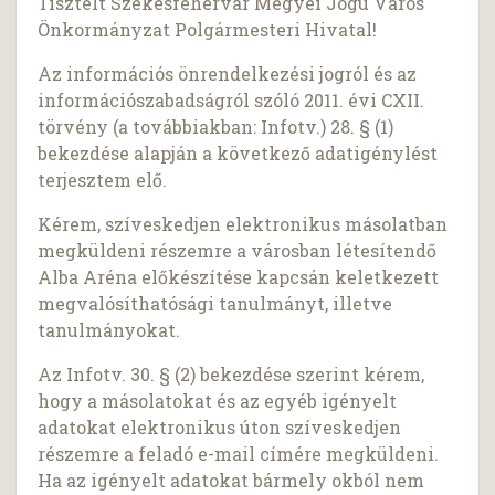
Tisztelt Székesfehérvár Megyei Jogú Város
Önkormányzat Polgármesteri Hivatal!
Az információs önrendelkezési jogról és az
információszabadságról szóló 2011. évi CXII.
törvény (a továbbiakban: Infotv.) 28. § (1)
bekezdése alapján a következő adatigénylést
terjesztem elő.
Kérem, szíveskedjen elektronikus másolatban
megküldeni részemre a városban létesítendő
Alba Aréna előkészítése kapcsán keletkezett
megvalósíthatósági tanulmányt, illetve
tanulmányokat.
Az Infotv. 30. § (2) bekezdése szerint kérem,
hogy a másolatokat és az egyéb igényelt
adatokat elektronikus úton szíveskedjen
részemre a feladó e-mail címére megküldeni.
Ha az igényelt adatokat bármely okból nem