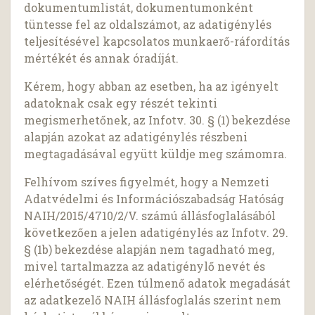
dokumentumlistát, dokumentumonként
tüntesse fel az oldalszámot, az adatigénylés
teljesítésével kapcsolatos munkaerő-ráfordítás
mértékét és annak óradíját.
Kérem, hogy abban az esetben, ha az igényelt
adatoknak csak egy részét tekinti
megismerhetőnek, az Infotv. 30. § (1) bekezdése
alapján azokat az adatigénylés részbeni
megtagadásával együtt küldje meg számomra.
Felhívom szíves figyelmét, hogy a Nemzeti
Adatvédelmi és Információszabadság Hatóság
NAIH/2015/4710/2/V. számú állásfoglalásából
következően a jelen adatigénylés az Infotv. 29.
§ (1b) bekezdése alapján nem tagadható meg,
mivel tartalmazza az adatigénylő nevét és
elérhetőségét. Ezen túlmenő adatok megadását
az adatkezelő NAIH állásfoglalás szerint nem