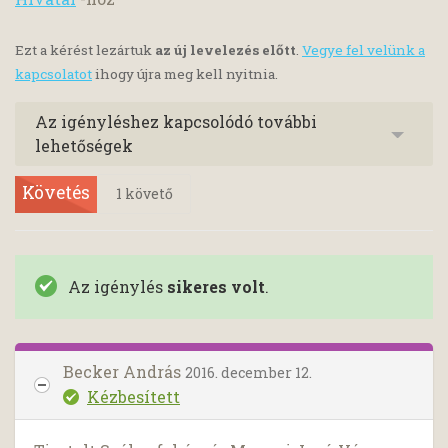
Ezt a kérést lezártuk
az új levelezés előtt
.
Vegye fel velünk a
kapcsolatot
ihogy újra meg kell nyitnia.
Az igényléshez kapcsolódó további
lehetőségek
Követés
1
követő
Az igénylés
sikeres volt
.
Becker András
2016. december 12.
Kézbesített