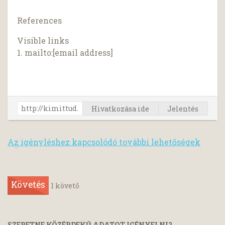
References
Visible links
1. mailto:[email address]
Hivatkozása ide
Jelentés
Az igényléshez kapcsolódó további lehetőségek
Követés
1
követő
SZERETNE KÖZÉRDEKŰ ADATOT IGÉNYELNI?