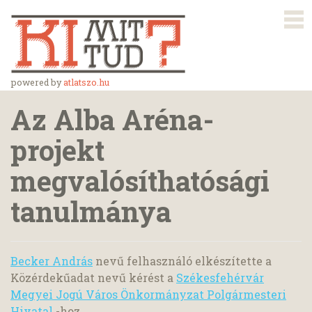
powered by
atlatszo.hu
Az Alba Aréna-
projekt
megvalósíthatósági
tanulmánya
Becker András
nevű felhasználó elkészítette a
Közérdekűadat nevű kérést a
Székesfehérvár
Megyei Jogú Város Önkormányzat Polgármesteri
Hivatal
-hoz