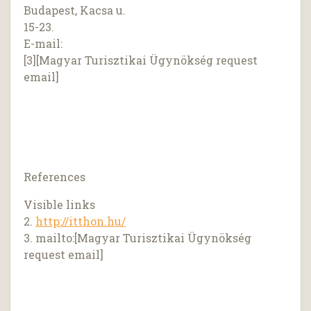
Budapest, Kacsa u.
15-23.
E-mail:
[3][Magyar Turisztikai Ügynökség request
email]
References
Visible links
2.
http://itthon.hu/
3. mailto:[Magyar Turisztikai Ügynökség
request email]