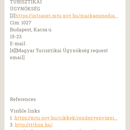
TURISZTIKAI
ÜGYNÖKSÉG
[2]
https://intranet.mtu.gov.hu/markaesmedia...
Cím: 1027
Budapest, Kacsa u.
15-23.
E-mail:
[4][Magyar Turisztikai Ügynökség request
email]
References
Visible links
1.
https://mtu.gov.hu/cikkek/rendezvenyszer...
3.
http://itthon.hu/