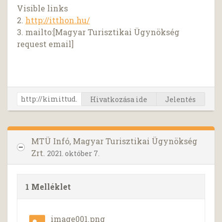
Visible links
2.
http://itthon.hu/
3. mailto:[Magyar Turisztikai Ügynökség
request email]
Hivatkozása ide
Jelentés
MTÜ Infó, Magyar Turisztikai Ügynökség
Zrt.
2021. október 7.
1 Melléklet
image001.png