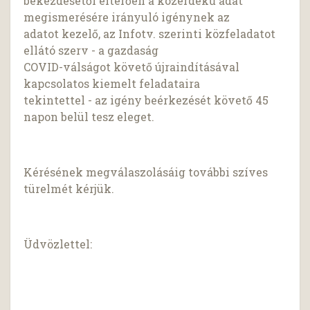
bekezdésétől eltérően a közérdekű adat
megismerésére irányuló igénynek az
adatot kezelő, az Infotv. szerinti közfeladatot
ellátó szerv - a gazdaság
COVID-válságot követő újraindításával
kapcsolatos kiemelt feladataira
tekintettel - az igény beérkezését követő 45
napon belül tesz eleget.
Kérésének megválaszolásáig további szíves
türelmét kérjük.
Üdvözlettel: