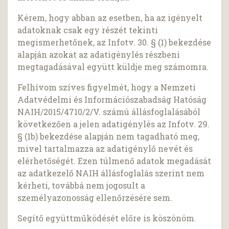
Kérem, hogy abban az esetben, ha az igényelt
adatoknak csak egy részét tekinti
megismerhetőnek, az Infotv. 30. § (1) bekezdése
alapján azokat az adatigénylés részbeni
megtagadásával együtt küldje meg számomra.
Felhívom szíves figyelmét, hogy a Nemzeti
Adatvédelmi és Információszabadság Hatóság
NAIH/2015/4710/2/V. számú állásfoglalásából
következően a jelen adatigénylés az Infotv. 29.
§ (1b) bekezdése alapján nem tagadható meg,
mivel tartalmazza az adatigénylő nevét és
elérhetőségét. Ezen túlmenő adatok megadását
az adatkezelő NAIH állásfoglalás szerint nem
kérheti, továbbá nem jogosult a
személyazonosság ellenőrzésére sem.
Segítő együttműködését előre is köszönöm.