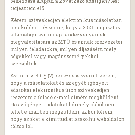
bekezdése alapján a következő adatigénylést
terjesztem elő.
Kérem, szíveskedjen elektronikus másolatban
megküldeni részemre, hogy a 2021. augusztusi
államalapítási ünnep rendezvényeinek
megvalósítására az MTÜ és annak szervezetei
milyen feladatokra, milyen díjazásért, mely
cégekkel vagy magánszemélyekkel
szerződtek.
Az Infotv. 30. § (2) bekezdése szerint kérem,
hogy a másolatokat és az egyéb igényelt
adatokat elektronikus úton szíveskedjen
részemre a feladó e-mail címére megküldeni.
Ha az igényelt adatokat bármely okból nem
lehet e-mailben megküldeni, akkor kérem,
hogy azokat a kimittud.atlatszo.hu weboldalon
töltse fel.