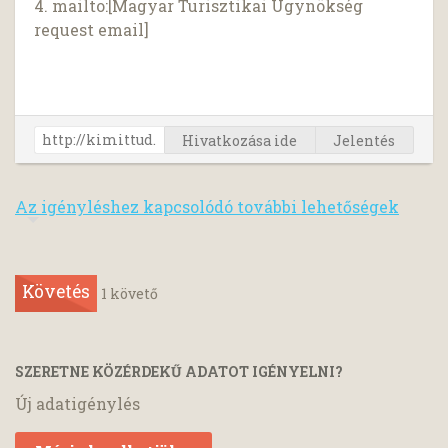
4. mailto:[Magyar Turisztikai Ügynökség
request email]
Hivatkozása ide
Jelentés
Az igényléshez kapcsolódó további lehetőségek
Követés
1
követő
SZERETNE KÖZÉRDEKŰ ADATOT IGÉNYELNI?
Új adatigénylés