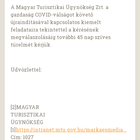
A Magyar Turisztikai Ügynökség Zrt. a
gazdaság COVID-válságot követő
újraindításával kapcsolatos kiemelt
feladataira tekintettel a kérésének
megválaszolásáig további 45 nap szíves
türelmét kérjük.
Üdvözlettel:
[2]MAGYAR
TURISZTIKAI
ÜGYNÖKSÉG
[1]
https://intranet.mtu.gov.hu/markaesmedia...
Cím: 1027