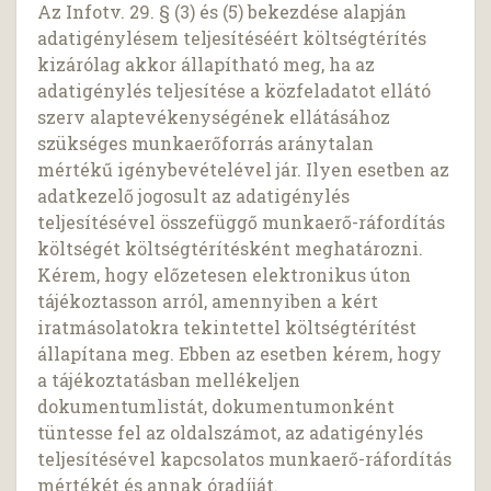
Az Infotv. 29. § (3) és (5) bekezdése alapján
adatigénylésem teljesítéséért költségtérítés
kizárólag akkor állapítható meg, ha az
adatigénylés teljesítése a közfeladatot ellátó
szerv alaptevékenységének ellátásához
szükséges munkaerőforrás aránytalan
mértékű igénybevételével jár. Ilyen esetben az
adatkezelő jogosult az adatigénylés
teljesítésével összefüggő munkaerő-ráfordítás
költségét költségtérítésként meghatározni.
Kérem, hogy előzetesen elektronikus úton
tájékoztasson arról, amennyiben a kért
iratmásolatokra tekintettel költségtérítést
állapítana meg. Ebben az esetben kérem, hogy
a tájékoztatásban mellékeljen
dokumentumlistát, dokumentumonként
tüntesse fel az oldalszámot, az adatigénylés
teljesítésével kapcsolatos munkaerő-ráfordítás
mértékét és annak óradíját.