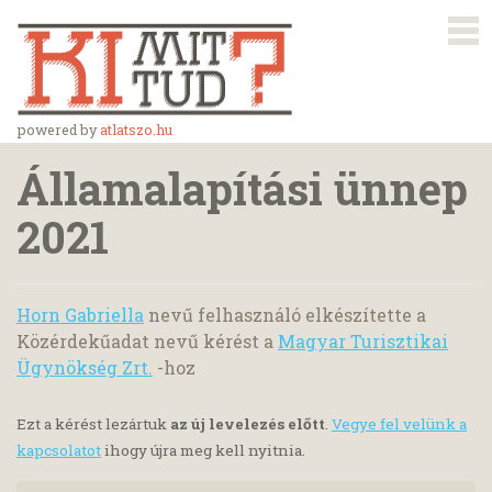
powered by
atlatszo.hu
Államalapítási ünnep
2021
Horn Gabriella
nevű felhasználó elkészítette a
Közérdekűadat nevű kérést a
Magyar Turisztikai
Ügynökség Zrt.
-hoz
Ezt a kérést lezártuk
az új levelezés előtt
.
Vegye fel velünk a
kapcsolatot
ihogy újra meg kell nyitnia.