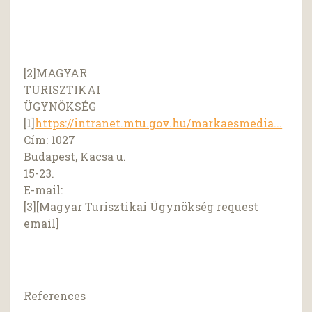
[2]MAGYAR
TURISZTIKAI
ÜGYNÖKSÉG
[1]
https://intranet.mtu.gov.hu/markaesmedia...
Cím: 1027
Budapest, Kacsa u.
15-23.
E-mail:
[3][Magyar Turisztikai Ügynökség request
email]
References