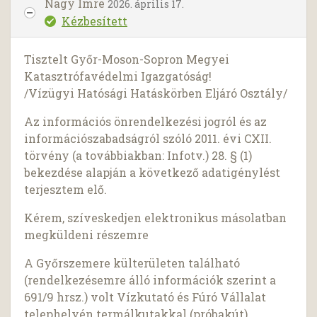
Nagy Imre
2026. április 17.
Kézbesített
Tisztelt Győr-Moson-Sopron Megyei
Katasztrófavédelmi Igazgatóság!
/Vízügyi Hatósági Hatáskörben Eljáró Osztály/
Az információs önrendelkezési jogról és az
információszabadságról szóló 2011. évi CXII.
törvény (a továbbiakban: Infotv.) 28. § (1)
bekezdése alapján a következő adatigénylést
terjesztem elő.
Kérem, szíveskedjen elektronikus másolatban
megküldeni részemre
A Győrszemere külterületen található
(rendelkezésemre álló információk szerint a
691/9 hrsz.) volt Vízkutató és Fúró Vállalat
telephelyén termálkutakkal (próbakút)