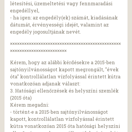
létesítési, üzemeltetési vagy fennmaradási
engedéllyel,
- ha igen: az engedély(ek) számát, kiadásának
dátumát, érvényességi idejét, valamint az
engedély jogosultjának nevét.
×××××××××××××××××××××××××××××××××××××××××××××××
××××××××××××××××××××××××
Kérem, hogy az alábbi kérdésekre a 2015-ben
sajtónyilvánosságot kapott megrongált, "évek
óta" kontrollálatlan vízfolyással érintett kútra
vonatkozóan adjanak választ:
3. Hatósági ellenőrzések és helyszíni szemlék
(2015 óta)
Kérem megadni:
- történt‑e a 2015-ben sajtónyilvánosságot
kapott, kontrollálatlan vízfolyással érintett
kútra vonatkozóan 2015 óta hatósági helyszíni