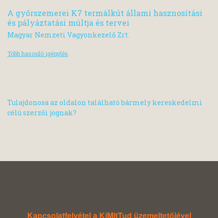
A győrszemerei K7 termálkút állami hasznosítási
és pályáztatási múltja és tervei
Magyar Nemzeti Vagyonkezelő Zrt.
Több hasonló igénylés
Tulajdonosa az oldalon található bármely kereskedelmi
célú szerzői jognak?
Kapcsolatfelvétel a KiMitTud üzemeltetőjével