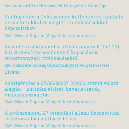
Szabályozott Tevékenységek Felügyeleti Hatósága
Adatigénylés a Győrszemere külterületén található
termálkutakkal és megtett intézkedésekkel
kapcsolatban
Győr-Moson-Sopron Megyei Kormányhivatal
Közérdekű adatigénylés a Győrszemere K-7 (7-29)
kút 2015-ös káreseményével kapcsolatos
önkormányzati intézkedésekről
Győrszemere Község Önkormányzat Polgármesteri
Hivatal
Adatigénylés a GY/06/00227‑3/2026. számú válasz
alapján – kútszám‑eltérés, havária‑iratok,
vízhozam‑számítás
Győr-Moson-Sopron Megyei Kormányhivatal
A győrszemerei K7 termálkút állami hasznosítási
és pályáztatási múltja és tervei
Győr-Moson-Sopron Megyei Kormányhivatal