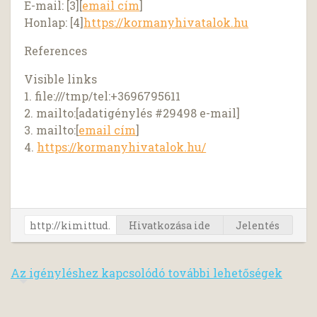
E-mail: [3][
email cím
]
Honlap: [4]
https://kormanyhivatalok.hu
References
Visible links
1. file:///tmp/tel:+3696795611
2. mailto:[adatigénylés #29498 e-mail]
3. mailto:[
email cím
]
4.
https://kormanyhivatalok.hu/
Hivatkozása ide
Jelentés
Az igényléshez kapcsolódó további lehetőségek