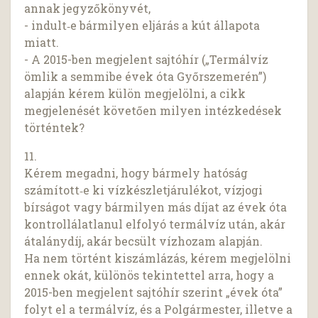
annak jegyzőkönyvét,
- indult‑e bármilyen eljárás a kút állapota
miatt.
- A 2015-ben megjelent sajtóhír („Termálvíz
ömlik a semmibe évek óta Győrszemerén”)
alapján kérem külön megjelölni, a cikk
megjelenését követően milyen intézkedések
történtek?
11.
Kérem megadni, hogy bármely hatóság
számított‑e ki vízkészletjárulékot, vízjogi
bírságot vagy bármilyen más díjat az évek óta
kontrollálatlanul elfolyó termálvíz után, akár
átalánydíj, akár becsült vízhozam alapján.
Ha nem történt kiszámlázás, kérem megjelölni
ennek okát, különös tekintettel arra, hogy a
2015-ben megjelent sajtóhír szerint „évek óta”
folyt el a termálvíz, és a Polgármester, illetve a