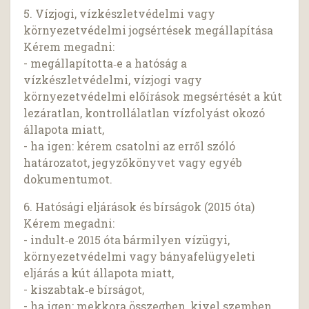
5. Vízjogi, vízkészletvédelmi vagy
környezetvédelmi jogsértések megállapítása
Kérem megadni:
- megállapította‑e a hatóság a
vízkészletvédelmi, vízjogi vagy
környezetvédelmi előírások megsértését a kút
lezáratlan, kontrollálatlan vízfolyást okozó
állapota miatt,
- ha igen: kérem csatolni az erről szóló
határozatot, jegyzőkönyvet vagy egyéb
dokumentumot.
6. Hatósági eljárások és bírságok (2015 óta)
Kérem megadni:
- indult‑e 2015 óta bármilyen vízügyi,
környezetvédelmi vagy bányafelügyeleti
eljárás a kút állapota miatt,
- kiszabtak‑e bírságot,
- ha igen: mekkora összegben, kivel szemben,