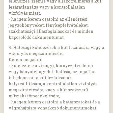
ellenőrzés, szemle vagy állapotfelmérés a kút
lezáratlansága vagy a kontrollálatlan
vízfolyás miatt,
- ha igen: kérem csatolni az ellenőrzési
jegyzőkönyveket, fényképfelvételeket,
szakhatósági állásfoglalásokat és minden
kapcsolódó dokumentumot.
4. Hatósági kötelezések a kút lezárására vagy a
vízfolyás megszüntetésére
Kérem megadni:
- kötelezte‑e a vízügyi, környezetvédelmi
vagy bányafelügyeleti hatóság az ingatlan
tulajdonosait a kút lezárásának
helyreállítására, a kontrollálatlan vízfolyás
megszüntetésére, vagy a kút szakszerű
műszaki tömedékelésére,
- ha igen: kérem csatolni a határozatokat és a
végrehajtásra vonatkozó dokumentumokat.