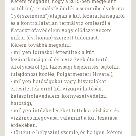
Kérem megadni, hogy a 2015-ben megjelent
sajtóhír („Termálvíz ömlik a semmibe évek óta
Győrszemerén”) alapján a kút lezáratlanságáról
és a kontrollálatlan termálvíz‑ömlésről a
Katasztrófavédelem vagy elődszervezete
mikor (év, hónap) szerzett tudomást.
Kérem továbbá megadni:
- milyen forrásból értesültek a kút
lezáratlanságáról és a víz évek óta tartó
elfolyásáról (pl. lakossági bejelentés, sajtóhír,
tulajdonosi közlés, Polgármesteri Hivatal),
- milyen hatóságokat vagy hivatalokat
értesítettek erről (pl. vízügyi hatóság,
katasztrófavédelem, környezetvédelmi
hatóság),
- milyen intézkedéseket tettek a vízbázis és
vízkincs megóvása, valamint a kút lezárása
érdekében,
- történt‑e helyszíni szemle, és ha igen, kérem