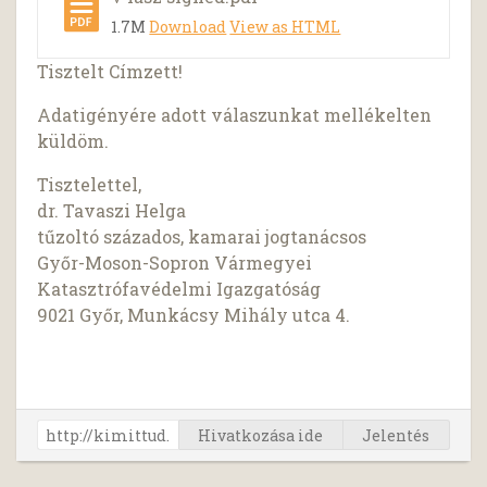
1.7M
Download
View as HTML
Tisztelt Címzett!
Adatigényére adott válaszunkat mellékelten
küldöm.
Tisztelettel,
dr. Tavaszi Helga
tűzoltó százados, kamarai jogtanácsos
Győr-Moson-Sopron Vármegyei
Katasztrófavédelmi Igazgatóság
9021 Győr, Munkácsy Mihály utca 4.
Hivatkozása ide
Jelentés