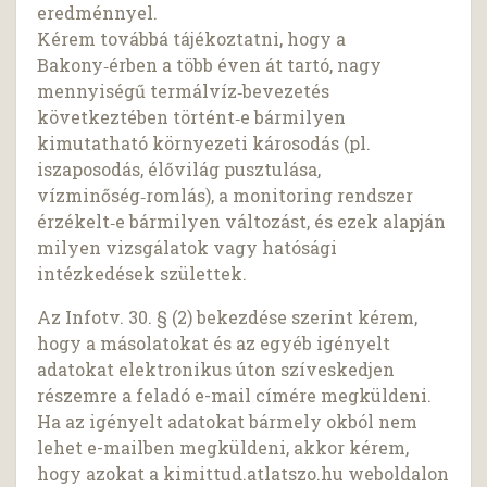
eredménnyel.
Kérem továbbá tájékoztatni, hogy a
Bakony‑érben a több éven át tartó, nagy
mennyiségű termálvíz‑bevezetés
következtében történt‑e bármilyen
kimutatható környezeti károsodás (pl.
iszaposodás, élővilág pusztulása,
vízminőség‑romlás), a monitoring rendszer
érzékelt‑e bármilyen változást, és ezek alapján
milyen vizsgálatok vagy hatósági
intézkedések születtek.
Az Infotv. 30. § (2) bekezdése szerint kérem,
hogy a másolatokat és az egyéb igényelt
adatokat elektronikus úton szíveskedjen
részemre a feladó e-mail címére megküldeni.
Ha az igényelt adatokat bármely okból nem
lehet e-mailben megküldeni, akkor kérem,
hogy azokat a kimittud.atlatszo.hu weboldalon