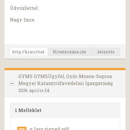
Üdvözlettel:
Nagy Imre
Hivatkozása ide
Jelentés
GYMS GYMSÜgyfél, Győr-Moson-Sopron
Megyei Katasztrófavédelmi Igazgatóság
2026. április 24.
1 Melléklet
v lasz signed.pdf