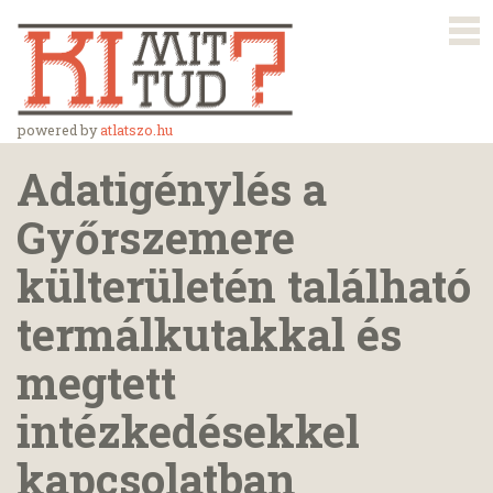
powered by
atlatszo.hu
Adatigénylés a
Győrszemere
külterületén található
termálkutakkal és
megtett
intézkedésekkel
kapcsolatban