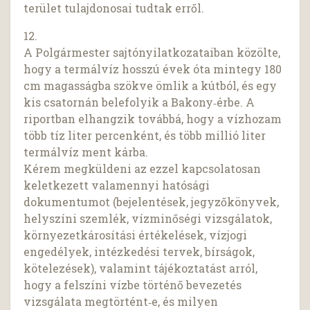
terület tulajdonosai tudtak erről.
12.
A Polgármester sajtónyilatkozataiban közölte,
hogy a termálvíz hosszú évek óta mintegy 180
cm magasságba szökve ömlik a kútból, és egy
kis csatornán belefolyik a Bakony‑érbe. A
riportban elhangzik továbbá, hogy a vízhozam
több tíz liter percenként, és több millió liter
termálvíz ment kárba.
Kérem megküldeni az ezzel kapcsolatosan
keletkezett valamennyi hatósági
dokumentumot (bejelentések, jegyzőkönyvek,
helyszíni szemlék, vízminőségi vizsgálatok,
környezetkárosítási értékelések, vízjogi
engedélyek, intézkedési tervek, bírságok,
kötelezések), valamint tájékoztatást arról,
hogy a felszíni vízbe történő bevezetés
vizsgálata megtörtént‑e, és milyen