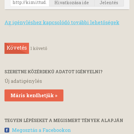
Hivatkozása ide
Jelentés
Az igényléshez kapcsolódó további lehetőségek
Követés
1
követő
SZERETNE KÖZÉRDEKŰ ADATOT IGÉNYELNI?
Új adatigénylés
Máris kezdhetjük »
TEGYEN LÉPÉSEKET A MEGISMERT TÉNYEK ALAPJÁN
Megosztás a Facebookon