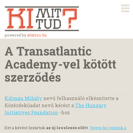
powered by
atlatszo.hu
A Transatlantic
Academy-vel kötött
szerződés
Kálmán Mihály
nevű felhasználó elkészítette a
Közérdekűadat nevű kérést a
The Hungary
Initiatives Foundation
-hoz
Ezt a kérést lezártuk
az új levelezés előtt
.
Vegye fel velünk a