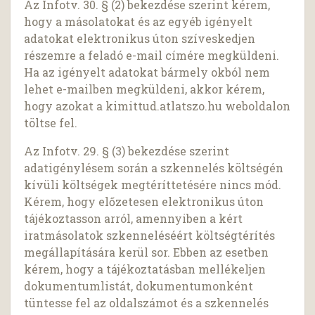
Az Infotv. 30. § (2) bekezdése szerint kérem,
hogy a másolatokat és az egyéb igényelt
adatokat elektronikus úton szíveskedjen
részemre a feladó e-mail címére megküldeni.
Ha az igényelt adatokat bármely okból nem
lehet e-mailben megküldeni, akkor kérem,
hogy azokat a kimittud.atlatszo.hu weboldalon
töltse fel.
Az Infotv. 29. § (3) bekezdése szerint
adatigénylésem során a szkennelés költségén
kívüli költségek megtéríttetésére nincs mód.
Kérem, hogy előzetesen elektronikus úton
tájékoztasson arról, amennyiben a kért
iratmásolatok szkenneléséért költségtérítés
megállapítására kerül sor. Ebben az esetben
kérem, hogy a tájékoztatásban mellékeljen
dokumentumlistát, dokumentumonként
tüntesse fel az oldalszámot és a szkennelés