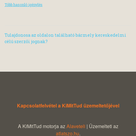
Több hasonló igénylés
Tulajdonosa az oldalon található bármely kereskedelmi
célú szerzői jognak?
Kapcsolatfelvétel a KiMitTud üzemeltetőjével
A KiMitTud motorja az
Alaveteli
| Üzemelteti az
atlatszo.hu
.