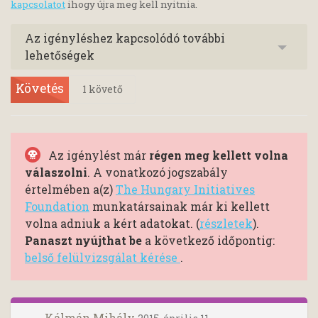
kapcsolatot
ihogy újra meg kell nyitnia.
Az igényléshez kapcsolódó további
lehetőségek
Követés
1
követő
Az igénylést már
régen meg kellett volna
válaszolni
. A vonatkozó jogszabály
értelmében a(z)
The Hungary Initiatives
Foundation
munkatársainak már ki kellett
volna adniuk a kért adatokat. (
részletek
).
Panaszt nyújthat be
a következő időpontig:
belső felülvizsgálat kérése
.
Kálmán Mihály