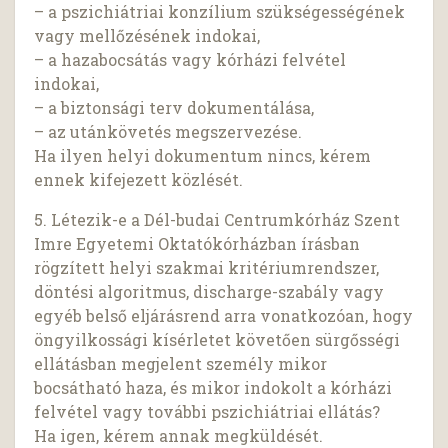
– a pszichiátriai konzílium szükségességének
vagy mellőzésének indokai,
– a hazabocsátás vagy kórházi felvétel
indokai,
– a biztonsági terv dokumentálása,
– az utánkövetés megszervezése.
Ha ilyen helyi dokumentum nincs, kérem
ennek kifejezett közlését.
5. Létezik-e a Dél-budai Centrumkórház Szent
Imre Egyetemi Oktatókórházban írásban
rögzített helyi szakmai kritériumrendszer,
döntési algoritmus, discharge-szabály vagy
egyéb belső eljárásrend arra vonatkozóan, hogy
öngyilkossági kísérletet követően sürgősségi
ellátásban megjelent személy mikor
bocsátható haza, és mikor indokolt a kórházi
felvétel vagy további pszichiátriai ellátás?
Ha igen, kérem annak megküldését.