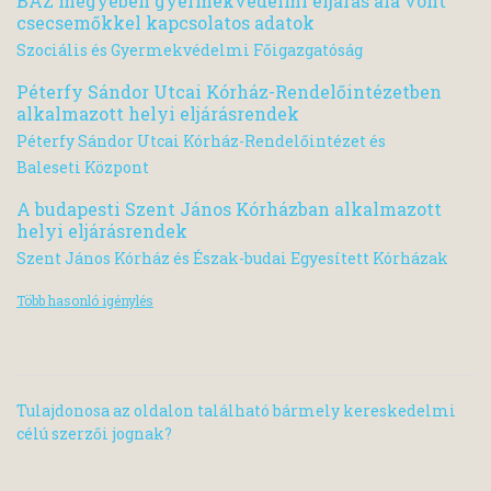
BAZ megyében gyermekvédelmi eljárás alá vont
csecsemőkkel kapcsolatos adatok
Szociális és Gyermekvédelmi Főigazgatóság
Péterfy Sándor Utcai Kórház-Rendelőintézetben
alkalmazott helyi eljárásrendek
Péterfy Sándor Utcai Kórház-Rendelőintézet és
Baleseti Központ
A budapesti Szent János Kórházban alkalmazott
helyi eljárásrendek
Szent János Kórház és Észak-budai Egyesített Kórházak
Több hasonló igénylés
Tulajdonosa az oldalon található bármely kereskedelmi
célú szerzői jognak?