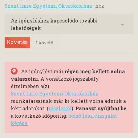
Szent Imre Egyetemi Oktatókórház
-hoz
Az igényléshez kapcsolódó további
lehetőségek
Követés
1
követő
Az igénylést már
régen meg kellett volna
válaszolni
. A vonatkozó jogszabály
értelmében a(z)
Szent Imre Egyetemi Oktatókórház
munkatársainak már ki kellett volna adniuk a
kért adatokat. (
részletek
).
Panaszt nyújthat be
a következő időpontig:
belső felülvizsgálat
kérése
.