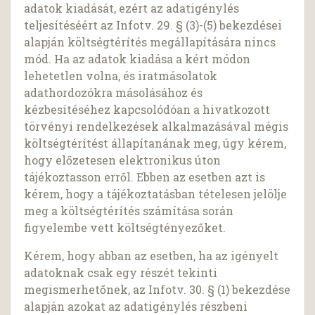
adatok kiadását, ezért az adatigénylés
teljesítéséért az Infotv. 29. § (3)-(5) bekezdései
alapján költségtérítés megállapítására nincs
mód. Ha az adatok kiadása a kért módon
lehetetlen volna, és iratmásolatok
adathordozókra másolásához és
kézbesítéséhez kapcsolódóan a hivatkozott
törvényi rendelkezések alkalmazásával mégis
költségtérítést állapítanának meg, úgy kérem,
hogy előzetesen elektronikus úton
tájékoztasson erről. Ebben az esetben azt is
kérem, hogy a tájékoztatásban tételesen jelölje
meg a költségtérítés számítása során
figyelembe vett költségtényezőket.
Kérem, hogy abban az esetben, ha az igényelt
adatoknak csak egy részét tekinti
megismerhetőnek, az Infotv. 30. § (1) bekezdése
alapján azokat az adatigénylés részbeni