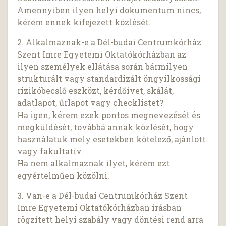
Amennyiben ilyen helyi dokumentum nincs,
kérem ennek kifejezett közlését.
2. Alkalmaznak-e a Dél-budai Centrumkórház
Szent Imre Egyetemi Oktatókórházban az
ilyen személyek ellátása során bármilyen
strukturált vagy standardizált öngyilkossági
rizikóbecslő eszközt, kérdőívet, skálát,
adatlapot, űrlapot vagy checklistet?
Ha igen, kérem ezek pontos megnevezését és
megküldését, továbbá annak közlését, hogy
használatuk mely esetekben kötelező, ajánlott
vagy fakultatív.
Ha nem alkalmaznak ilyet, kérem ezt
egyértelműen közölni.
3. Van-e a Dél-budai Centrumkórház Szent
Imre Egyetemi Oktatókórházban írásban
rögzített helyi szabály vagy döntési rend arra