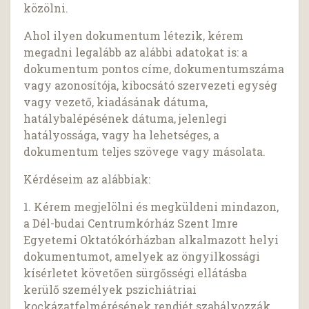
közölni.
Ahol ilyen dokumentum létezik, kérem
megadni legalább az alábbi adatokat is: a
dokumentum pontos címe, dokumentumszáma
vagy azonosítója, kibocsátó szervezeti egység
vagy vezető, kiadásának dátuma,
hatálybalépésének dátuma, jelenlegi
hatályossága, vagy ha lehetséges, a
dokumentum teljes szövege vagy másolata.
Kérdéseim az alábbiak:
1. Kérem megjelölni és megküldeni mindazon,
a Dél-budai Centrumkórház Szent Imre
Egyetemi Oktatókórházban alkalmazott helyi
dokumentumot, amelyek az öngyilkossági
kísérletet követően sürgősségi ellátásba
kerülő személyek pszichiátriai
kockázatfelmérésének rendjét szabályozzák.