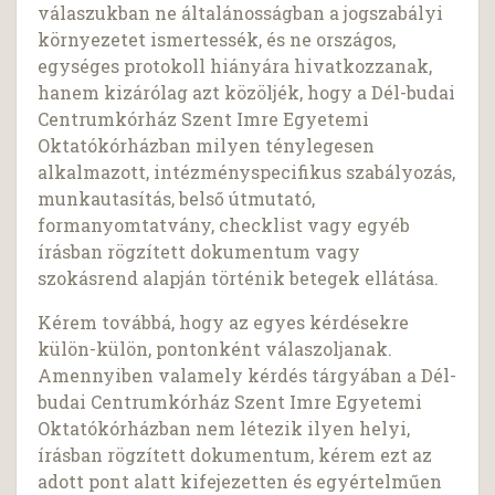
válaszukban ne általánosságban a jogszabályi
környezetet ismertessék, és ne országos,
egységes protokoll hiányára hivatkozzanak,
hanem kizárólag azt közöljék, hogy a Dél-budai
Centrumkórház Szent Imre Egyetemi
Oktatókórházban milyen ténylegesen
alkalmazott, intézményspecifikus szabályozás,
munkautasítás, belső útmutató,
formanyomtatvány, checklist vagy egyéb
írásban rögzített dokumentum vagy
szokásrend alapján történik betegek ellátása.
Kérem továbbá, hogy az egyes kérdésekre
külön-külön, pontonként válaszoljanak.
Amennyiben valamely kérdés tárgyában a Dél-
budai Centrumkórház Szent Imre Egyetemi
Oktatókórházban nem létezik ilyen helyi,
írásban rögzített dokumentum, kérem ezt az
adott pont alatt kifejezetten és egyértelműen