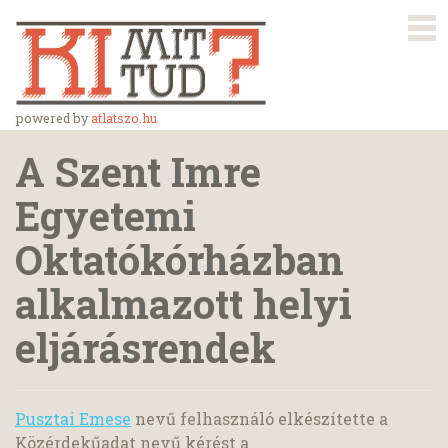
powered by
atlatszo.hu
A Szent Imre
Egyetemi
Oktatókórházban
alkalmazott helyi
eljárásrendek
Pusztai Emese
nevű felhasználó elkészítette a
Közérdekűadat nevű kérést a