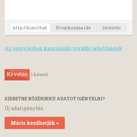
Hivatkozása ide
Jelentés
Az igényléshez kapcsolódó további lehetőségek
Követés
1
követő
SZERETNE KÖZÉRDEKŰ ADATOT IGÉNYELNI?
Új adatigénylés
Máris kezdhetjük »