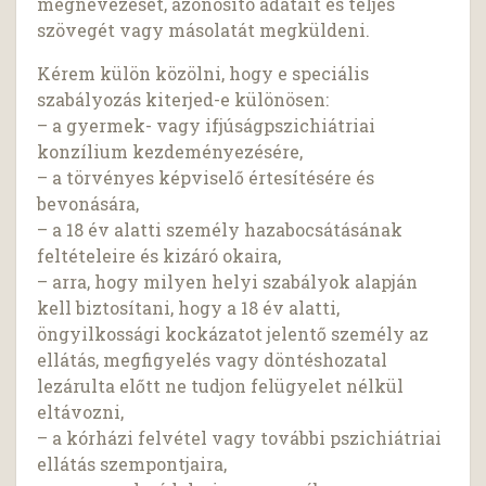
megnevezését, azonosító adatait és teljes
szövegét vagy másolatát megküldeni.
Kérem külön közölni, hogy e speciális
szabályozás kiterjed-e különösen:
– a gyermek- vagy ifjúságpszichiátriai
konzílium kezdeményezésére,
– a törvényes képviselő értesítésére és
bevonására,
– a 18 év alatti személy hazabocsátásának
feltételeire és kizáró okaira,
– arra, hogy milyen helyi szabályok alapján
kell biztosítani, hogy a 18 év alatti,
öngyilkossági kockázatot jelentő személy az
ellátás, megfigyelés vagy döntéshozatal
lezárulta előtt ne tudjon felügyelet nélkül
eltávozni,
– a kórházi felvétel vagy további pszichiátriai
ellátás szempontjaira,