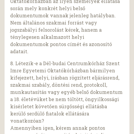
Oktatókórházban az ilyen személyek ellátása
során mely konkrét helyi belső
dokumentumok vannak jelenleg hatályban.
Nem általános szakmai forrást vagy
jogszabályi felsorolást kérek, hanem a
ténylegesen alkalmazott helyi
dokumentumok pontos címét és azonosító
adatait.
8. Létezik-e a Dél-budai Centrumkórház Szent
Imre Egyetemi Oktatókórházban bármilyen
kifejezett, helyi, írásban rögzített eljárásrend,
szakmai szabály, döntési rend, protokoll,
munkautasítás vagy egyéb belső dokumentum
a 18. életévüket be nem töltött, öngyilkossági
kísérletet követően sürgősségi ellátásba
kerülő serdülő fiatalok ellátására
vonatkozóan?
Amennyiben igen, kérem annak pontos