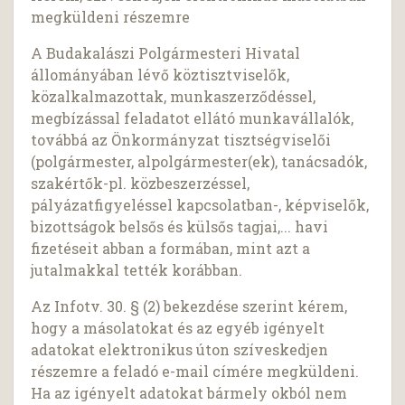
megküldeni részemre
A Budakalászi Polgármesteri Hivatal
állományában lévő köztisztviselők,
közalkalmazottak, munkaszerződéssel,
megbízással feladatot ellátó munkavállalók,
továbbá az Önkormányzat tisztségviselői
(polgármester, alpolgármester(ek), tanácsadók,
szakértők-pl. közbeszerzéssel,
pályázatfigyeléssel kapcsolatban-, képviselők,
bizottságok belsős és külsős tagjai,... havi
fizetéseit abban a formában, mint azt a
jutalmakkal tették korábban.
Az Infotv. 30. § (2) bekezdése szerint kérem,
hogy a másolatokat és az egyéb igényelt
adatokat elektronikus úton szíveskedjen
részemre a feladó e-mail címére megküldeni.
Ha az igényelt adatokat bármely okból nem