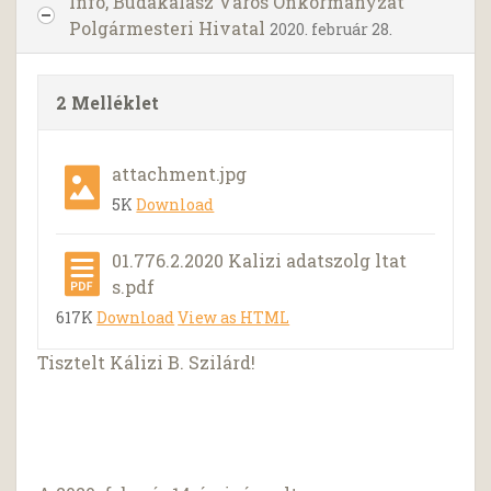
Infó, Budakalász Város Önkormányzat
Polgármesteri Hivatal
2020. február 28.
2 Melléklet
attachment.jpg
5K
Download
01.776.2.2020 Kalizi adatszolg ltat
s.pdf
617K
Download
View as HTML
Tisztelt Kálizi B. Szilárd!