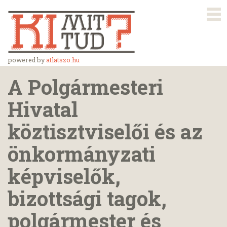
powered by
atlatszo.hu
A Polgármesteri
Hivatal
köztisztviselői és az
önkormányzati
képviselők,
bizottsági tagok,
polgármester és