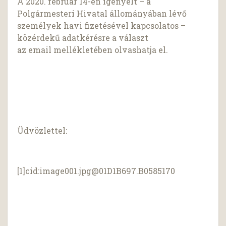
A 2020. február 14-én igényelt – a
Polgármesteri Hivatal állományában lévő
személyek havi fizetésével kapcsolatos –
közérdekű adatkérésre a választ
az email mellékletében olvashatja el.
Üdvözlettel:
[1]cid:
image001.jpg@01D1B697.B0585170