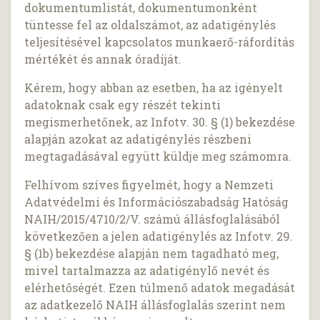
dokumentumlistát, dokumentumonként
tüntesse fel az oldalszámot, az adatigénylés
teljesítésével kapcsolatos munkaerő-ráfordítás
mértékét és annak óradíját.
Kérem, hogy abban az esetben, ha az igényelt
adatoknak csak egy részét tekinti
megismerhetőnek, az Infotv. 30. § (1) bekezdése
alapján azokat az adatigénylés részbeni
megtagadásával együtt küldje meg számomra.
Felhívom szíves figyelmét, hogy a Nemzeti
Adatvédelmi és Információszabadság Hatóság
NAIH/2015/4710/2/V. számú állásfoglalásából
következően a jelen adatigénylés az Infotv. 29.
§ (1b) bekezdése alapján nem tagadható meg,
mivel tartalmazza az adatigénylő nevét és
elérhetőségét. Ezen túlmenő adatok megadását
az adatkezelő NAIH állásfoglalás szerint nem