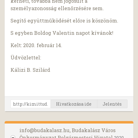
kérheti, továbbá nem jogosult a
személyazonosság ellenőrzésére sem.
Segítő együttműködését előre is köszönöm.
S egyben Boldog Valentin napot kívánok!
Kelt: 2020. február 14.
Üdvözlettel:
Kálizi B. Szilárd
Hivatkozása ide
Jelentés
info@budakalasz.hu
, Budakalász Város
Önkormányzat Polgármesteri Hivatal
2020.