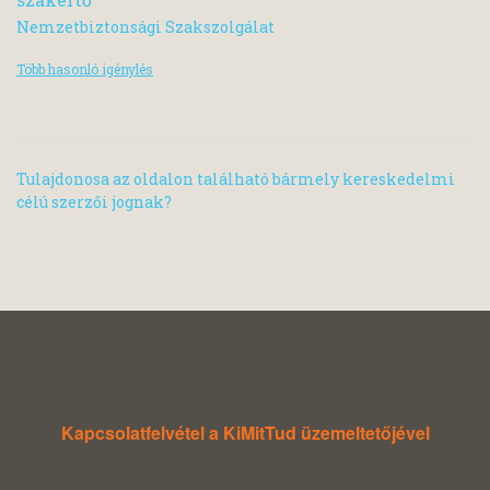
Nemzetbiztonsági Szakszolgálat
Több hasonló igénylés
Tulajdonosa az oldalon található bármely kereskedelmi
célú szerzői jognak?
Kapcsolatfelvétel a KiMitTud üzemeltetőjével