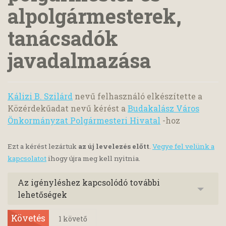
alpolgármesterek,
tanácsadók
javadalmazása
Kálizi B. Szilárd
nevű felhasználó elkészítette a
Közérdekűadat nevű kérést a
Budakalász Város
Önkormányzat Polgármesteri Hivatal
-hoz
Ezt a kérést lezártuk
az új levelezés előtt
.
Vegye fel velünk a
kapcsolatot
ihogy újra meg kell nyitnia.
Az igényléshez kapcsolódó további
lehetőségek
Követés
1
követő