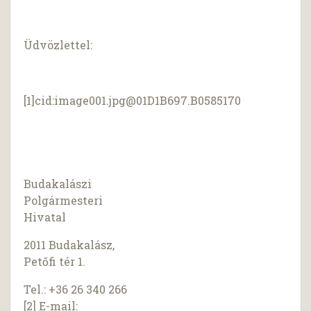
Üdvözlettel:
[1]cid:
image001.jpg@01D1B697.B0585170
Budakalászi
Polgármesteri
Hivatal
2011 Budakalász,
Petőfi tér 1.
Tel.: +36 26 340 266
[2] E-mail: