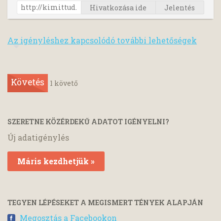
Hivatkozása ide
Jelentés
Az igényléshez kapcsolódó további lehetőségek
Követés
1
követő
SZERETNE KÖZÉRDEKŰ ADATOT IGÉNYELNI?
Új adatigénylés
Máris kezdhetjük »
TEGYEN LÉPÉSEKET A MEGISMERT TÉNYEK ALAPJÁN
Megosztás a Facebookon