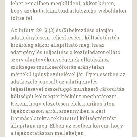
lehet e-mailben megküldeni, akkor kérem,
hogy azokat a kimittud.atlatszo.hu weboldalon
töltse fel.
Az Infotv. 29. § (3) és (5) bekezdése alapján
adatigénylésem teljesítéséért költségtérítés
kizárólag akkor állapítható meg, ha az
adatigénylés teljesítése a közfeladatot ellátó
szerv alaptevékenységének ellátásához
szükséges munkaerőforrás aránytalan
mértékű igénybevételével jár. Ilyen esetben az
adatkezelő jogosult az adatigénylés
teljesítésével összefüggő munkaerő-ráfordítás
költségét költségtérítésként meghatározni.
Kérem, hogy előzetesen elektronikus úton
tájékoztasson arról, amennyiben a kért
iratmásolatokra tekintettel költségtérítést
állapítana meg. Ebben az esetben kérem, hogy
a tájékoztatásban mellékeljen