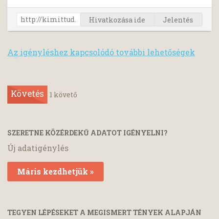
Hivatkozása ide
Jelentés
Az igényléshez kapcsolódó további lehetőségek
Követés
1
követő
SZERETNE KÖZÉRDEKŰ ADATOT IGÉNYELNI?
Új adatigénylés
Máris kezdhetjük »
TEGYEN LÉPÉSEKET A MEGISMERT TÉNYEK ALAPJÁN