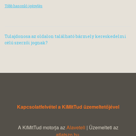
Több hasonló igénylés
Tulajdonosa az oldalon található bármely kereskedelmi
célú szerzői jognak?
Kapcsolatfelvétel a KiMitTud üzemeltetőjével
A KiMitTud motorja az
Alaveteli
| Üzemelteti az
atlatszo.hu
.