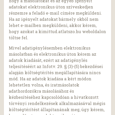
hogy a másolatokat és az egyéb igényelt
adatokat elektronikus úton szíveskedjen
részemre a feladó e-mail címére megküldeni.
Ha az igényelt adatokat bármely okból nem
lehet e-mailben megküldeni, akkor kérem,
hogy azokat a kimittud.atlatszo.hu weboldalon
töltse fel.
Mivel adatigénylésemben elektronikus
másolatban és elektronikus úton kérem az
adatok kiadását, ezért az adatigénylés
teljesítéséért az Infotv. 29. § (3)-(5) bekezdései
alapján költségtérítés megállapítására nincs
mód. Ha az adatok kiadása a kért módon
lehetetlen volna, és iratmásolatok
adathordozókra másolásához és
kézbesítéséhez kapcsolódóan a hivatkozott
törvényi rendelkezések alkalmazásával mégis
költségtérítést állapítanának meg, úgy kérem,