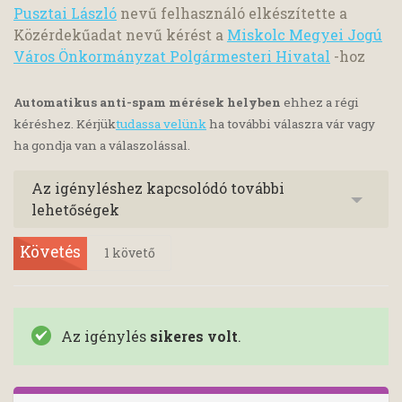
Pusztai László
nevű felhasználó elkészítette a
Közérdekűadat nevű kérést a
Miskolc Megyei Jogú
Város Önkormányzat Polgármesteri Hivatal
-hoz
Automatikus anti-spam mérések helyben
ehhez a régi
kéréshez. Kérjük
tudassa velünk
ha további válaszra vár vagy
ha gondja van a válaszolással.
Az igényléshez kapcsolódó további
lehetőségek
Követés
1
követő
Az igénylés
sikeres volt
.