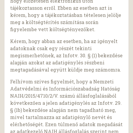
hogy előzetesen elektronikus úton
tájékoztasson erről. Ebben az esetben azt is
kérem, hogy a tájékoztatásban tételesen jelölje
meg a költségtérítés számítása során
figyelembe vett költségtényezőket.
Kérem, hogy abban az esetben, ha az igényelt
adatoknak csak egy részét tekinti
megismerhetőnek, az Infotv. 30. § (1) bekezdése
alapján azokat az adatigénylés részbeni
megtagadásával együtt küldje meg számomra.
Felhívom szíves figyelmét, hogy a Nemzeti
Adatvédelmi és Információszabadság Hatóság
NAIH/2015/4710/2/V. számú állásfoglalásából
következően a jelen adatigénylés az Infotv. 29.
§ (1b) bekezdése alapján nem tagadható meg,
mivel tartalmazza az adatigénylő nevét és
elérhetőségét. Ezen túlmenő adatok megadását
az adatkezelő NAIH állásfoglalás szerint nem