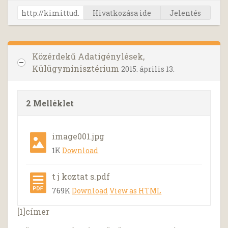
Hivatkozása ide
Jelentés
Közérdekű Adatigénylések,
Külügyminisztérium
2015. április 13.
2 Melléklet
image001.jpg
1K
Download
t j koztat s.pdf
769K
Download
View as HTML
[1]címer