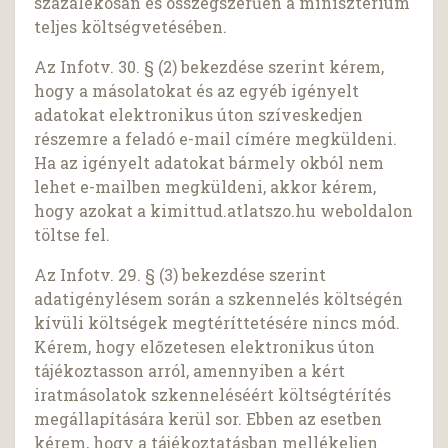
százalékosan és összegszerűen a minisztérium
teljes költségvetésében.
Az Infotv. 30. § (2) bekezdése szerint kérem,
hogy a másolatokat és az egyéb igényelt
adatokat elektronikus úton szíveskedjen
részemre a feladó e-mail címére megküldeni.
Ha az igényelt adatokat bármely okból nem
lehet e-mailben megküldeni, akkor kérem,
hogy azokat a kimittud.atlatszo.hu weboldalon
töltse fel.
Az Infotv. 29. § (3) bekezdése szerint
adatigénylésem során a szkennelés költségén
kívüli költségek megtéríttetésére nincs mód.
Kérem, hogy előzetesen elektronikus úton
tájékoztasson arról, amennyiben a kért
iratmásolatok szkenneléséért költségtérítés
megállapítására kerül sor. Ebben az esetben
kérem, hogy a tájékoztatásban mellékeljen