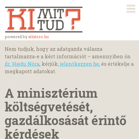
powered by
atlatszo.hu
Nem tudjuk, hogy az adatgazda válasza
tartalmazza-e a kért információt – amennyiben ön
dr. Hajdu Nóra
, kérjük,
jelentkezzen be
, és értékelje a
megkapott adatokat.
A minisztérium
költségvetését,
gazdálkosását érintő
kérdések