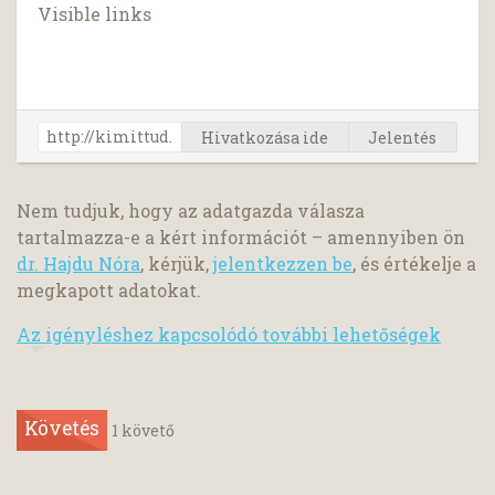
Visible links
Hivatkozása ide
Jelentés
Nem tudjuk, hogy az adatgazda válasza
tartalmazza-e a kért információt – amennyiben ön
dr. Hajdu Nóra
, kérjük,
jelentkezzen be
, és értékelje a
megkapott adatokat.
Az igényléshez kapcsolódó további lehetőségek
Követés
1
követő