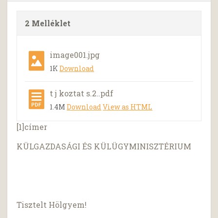
2 Melléklet
image001.jpg
1K
Download
t j koztat s.2..pdf
1.4M
Download
View as HTML
[1]címer
KÜLGAZDASÁGI ÉS KÜLÜGYMINISZTÉRIUM
Tisztelt Hölgyem!