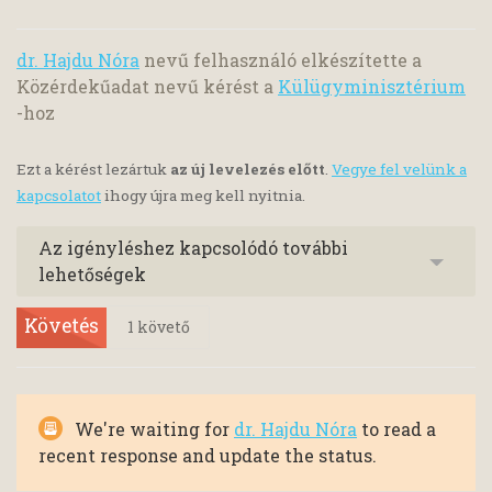
dr. Hajdu Nóra
nevű felhasználó elkészítette a
Közérdekűadat nevű kérést a
Külügyminisztérium
-hoz
Ezt a kérést lezártuk
az új levelezés előtt
.
Vegye fel velünk a
kapcsolatot
ihogy újra meg kell nyitnia.
Az igényléshez kapcsolódó további
lehetőségek
Követés
1
követő
We're waiting for
dr. Hajdu Nóra
to read a
recent response and update the status.