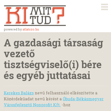
powered by
atlatszo.hu
A gazdasági társaság
vezető
tisztségviselő(i) bére
és egyéb juttatásai
Kerekes Balázs
nevű felhasználó elkészítette a
Közérdekűadat nevű kérést a
Óbuda-Békásmegyer
Városfejlesztő Nonprofit Kft.
-hoz