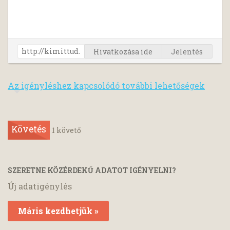
Hivatkozása ide
Jelentés
Az igényléshez kapcsolódó további lehetőségek
Követés
1
követő
SZERETNE KÖZÉRDEKŰ ADATOT IGÉNYELNI?
Új adatigénylés
Máris kezdhetjük »