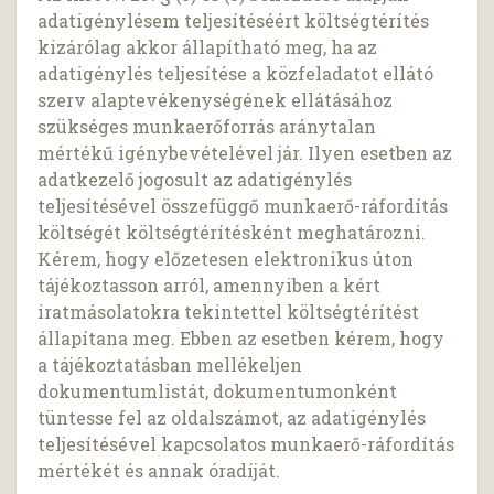
adatigénylésem teljesítéséért költségtérítés
kizárólag akkor állapítható meg, ha az
adatigénylés teljesítése a közfeladatot ellátó
szerv alaptevékenységének ellátásához
szükséges munkaerőforrás aránytalan
mértékű igénybevételével jár. Ilyen esetben az
adatkezelő jogosult az adatigénylés
teljesítésével összefüggő munkaerő-ráfordítás
költségét költségtérítésként meghatározni.
Kérem, hogy előzetesen elektronikus úton
tájékoztasson arról, amennyiben a kért
iratmásolatokra tekintettel költségtérítést
állapítana meg. Ebben az esetben kérem, hogy
a tájékoztatásban mellékeljen
dokumentumlistát, dokumentumonként
tüntesse fel az oldalszámot, az adatigénylés
teljesítésével kapcsolatos munkaerő-ráfordítás
mértékét és annak óradíját.