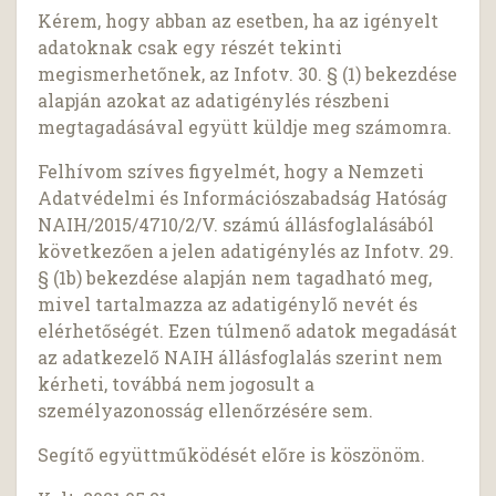
Kérem, hogy abban az esetben, ha az igényelt
adatoknak csak egy részét tekinti
megismerhetőnek, az Infotv. 30. § (1) bekezdése
alapján azokat az adatigénylés részbeni
megtagadásával együtt küldje meg számomra.
Felhívom szíves figyelmét, hogy a Nemzeti
Adatvédelmi és Információszabadság Hatóság
NAIH/2015/4710/2/V. számú állásfoglalásából
következően a jelen adatigénylés az Infotv. 29.
§ (1b) bekezdése alapján nem tagadható meg,
mivel tartalmazza az adatigénylő nevét és
elérhetőségét. Ezen túlmenő adatok megadását
az adatkezelő NAIH állásfoglalás szerint nem
kérheti, továbbá nem jogosult a
személyazonosság ellenőrzésére sem.
Segítő együttműködését előre is köszönöm.