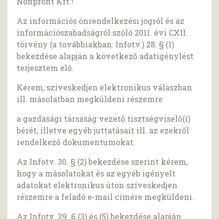
Nonprofit Kft.!
Az információs önrendelkezési jogról és az
információszabadságról szóló 2011. évi CXII.
törvény (a továbbiakban: Infotv.) 28. § (1)
bekezdése alapján a következő adatigénylést
terjesztem elő.
Kérem, szíveskedjen elektronikus válaszban
ill. másolatban megküldeni részemre
a gazdasági társaság vezető tisztségviselő(i)
bérét, illetve egyéb juttatásait ill. az ezekről
rendelkező dokumentumokat.
Az Infotv. 30. § (2) bekezdése szerint kérem,
hogy a másolatokat és az egyéb igényelt
adatokat elektronikus úton szíveskedjen
részemre a feladó e-mail címére megküldeni.
Az Infotv. 29. § (3) és (5) bekezdése alapján