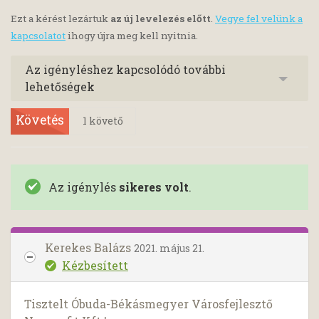
Ezt a kérést lezártuk
az új levelezés előtt
.
Vegye fel velünk a
kapcsolatot
ihogy újra meg kell nyitnia.
Az igényléshez kapcsolódó további
lehetőségek
Követés
1
követő
Az igénylés
sikeres volt
.
Kerekes Balázs
2021. május 21.
Kézbesített
Tisztelt Óbuda-Békásmegyer Városfejlesztő