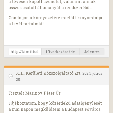
a tévesen kapott üzenetet, valamint annak
összes csatolt állományát a rendszerébõl.
Gondoljon a környezetére mielõtt kinyomtatja
a levél tartalmát!
Hivatkozása ide
Jelentés
XIII. Kerületi Közszolgáltató Zrt.
2024. július
25.
Tisztelt Marinov Péter Úr!
Tájékoztatom, hogy közérdekű adatigénylését
a mai napon megküldtem a Budapest Főváros