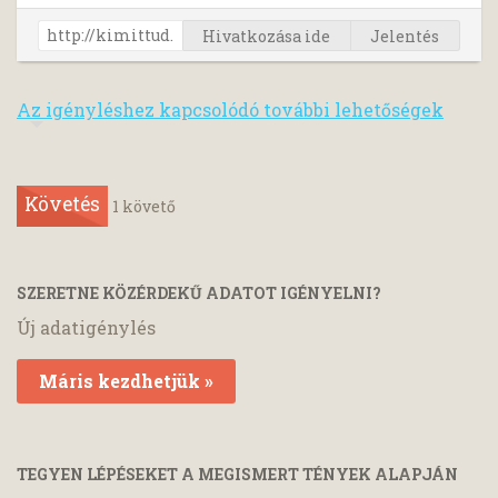
Hivatkozása ide
Jelentés
Az igényléshez kapcsolódó további lehetőségek
Követés
1
követő
SZERETNE KÖZÉRDEKŰ ADATOT IGÉNYELNI?
Új adatigénylés
Máris kezdhetjük »
TEGYEN LÉPÉSEKET A MEGISMERT TÉNYEK ALAPJÁN