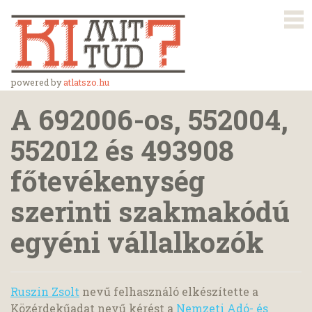
powered by
atlatszo.hu
A 692006-os, 552004,
552012 és 493908
főtevékenység
szerinti szakmakódú
egyéni vállalkozók
Ruszin Zsolt
nevű felhasználó elkészítette a
Közérdekűadat nevű kérést a
Nemzeti Adó- és