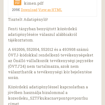
kimen.pdf
209K
Download
View as HTML
Tisztelt Adatigénylő!
Fenti tárgyban benyújtott közérdekű
adatigénylésére válaszul alábbiakról
tájékoztatom.
A 692006, 552004, 552012 és a 493908 számú
ÖVTJ-kódokkal rendelkező tevékenységeket
az Önálló vállalkozók tevékenységi jegyzéke
(ÖVTJ’24) nem tartalmazza, azok nem
választhatók a tevékenységi kör bejelentése
során.
Közérdekű adatigényléssel kapcsolatban a
jövőben használja bizalommal a
kozerdeku_SZTFkukacnavpontgovponthu
címet.