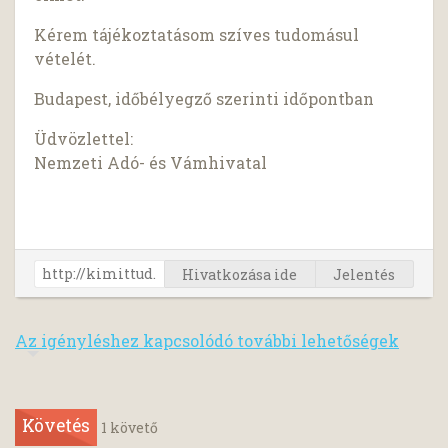
Kérem tájékoztatásom szíves tudomásul
vételét.
Budapest, időbélyegző szerinti időpontban
Üdvözlettel:
Nemzeti Adó- és Vámhivatal
Hivatkozása ide
Jelentés
Az igényléshez kapcsolódó további lehetőségek
Követés
1
követő