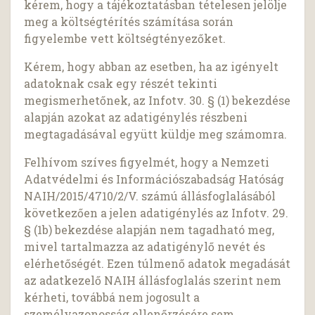
kérem, hogy a tájékoztatásban tételesen jelölje
meg a költségtérítés számítása során
figyelembe vett költségtényezőket.
Kérem, hogy abban az esetben, ha az igényelt
adatoknak csak egy részét tekinti
megismerhetőnek, az Infotv. 30. § (1) bekezdése
alapján azokat az adatigénylés részbeni
megtagadásával együtt küldje meg számomra.
Felhívom szíves figyelmét, hogy a Nemzeti
Adatvédelmi és Információszabadság Hatóság
NAIH/2015/4710/2/V. számú állásfoglalásából
következően a jelen adatigénylés az Infotv. 29.
§ (1b) bekezdése alapján nem tagadható meg,
mivel tartalmazza az adatigénylő nevét és
elérhetőségét. Ezen túlmenő adatok megadását
az adatkezelő NAIH állásfoglalás szerint nem
kérheti, továbbá nem jogosult a
személyazonosság ellenőrzésére sem.