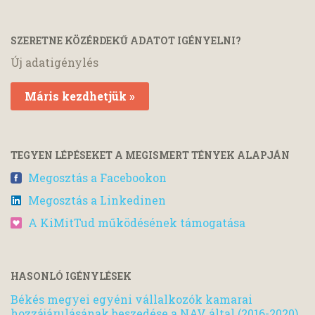
SZERETNE KÖZÉRDEKŰ ADATOT IGÉNYELNI?
Új adatigénylés
Máris kezdhetjük »
TEGYEN LÉPÉSEKET A MEGISMERT TÉNYEK ALAPJÁN
Megosztás a Facebookon
Megosztás a Linkedinen
A KiMitTud működésének támogatása
HASONLÓ IGÉNYLÉSEK
Békés megyei egyéni vállalkozók kamarai
hozzájárulásának beszedése a NAV által (2016-2020)