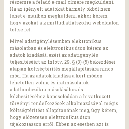
részemre a feladó e-mail címére megküldeni.
Ha az igényelt adatokat bármely okból nem
lehet e-mailben megküldeni, akkor kérem,
hogy azokat a kimittud.atlatszo.hu weboldalon
töltse fel.
Mivel adatigénylésemben elektronikus
másolatban és elektronikus úton kérem az
adatok kiadását, ezért az adatigénylés
teljesítéséért az Infotv. 29. § (3)-(5) bekezdései
alapján költségtérítés megállapítására nincs
mód. Ha az adatok kiadása a kért módon
lehetetlen volna, és iratmásolatok
adathordozókra másolásához és
kézbesítéséhez kapcsolódóan a hivatkozott
törvényi rendelkezések alkalmazásával mégis
költségtérítést állapítanának meg, úgy kérem,
hogy előzetesen elektronikus úton
tájékoztasson erről. Ebben az esetben azt is