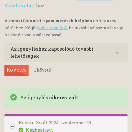
Vámhivatal
-hoz
Automatikus anti-spam mérések helyben
ehhez a régi
kéréshez. Kérjük
tudassa velünk
ha további válaszra vár vagy
ha gondja van a válaszolással.
Az igényléshez kapcsolódó további
lehetőségek
Követés
1
követő
Az igénylés
sikeres volt
.
Ruszin Zsolt
2024. szeptember 30.
Kézbesített