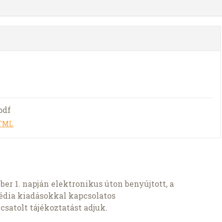
pdf
HTML
r 1. napján elektronikus úton benyújtott, a
média kiadásokkal kapcsolatos
satolt tájékoztatást adjuk.