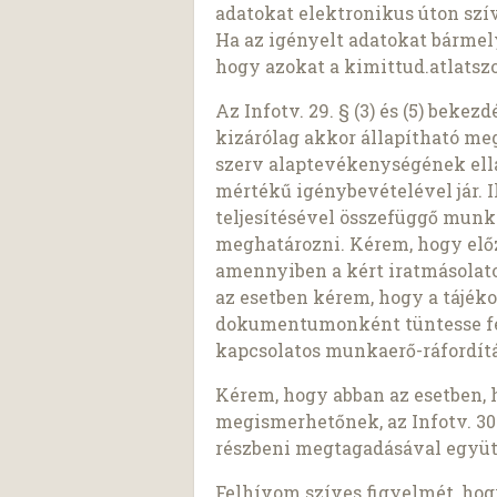
adatokat elektronikus úton szí
Ha az igényelt adatokat bárme
hogy azokat a kimittud.atlatszo
Az Infotv. 29. § (3) és (5) beke
kizárólag akkor állapítható meg,
szerv alaptevékenységének ell
mértékű igénybevételével jár. I
teljesítésével összefüggő munk
meghatározni. Kérem, hogy előz
amennyiben a kért iratmásolato
az esetben kérem, hogy a tájék
dokumentumonként tüntesse fel 
kapcsolatos munkaerő-ráfordítá
Kérem, hogy abban az esetben, 
megismerhetőnek, az Infotv. 30.
részbeni megtagadásával együt
Felhívom szíves figyelmét, ho