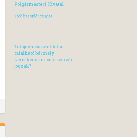
Polgármesteri Hivatal
Több hasonló igénylés
Tulajdonosa az oldalon
található bármely
kereskedelmi célú szerzői
jognak?