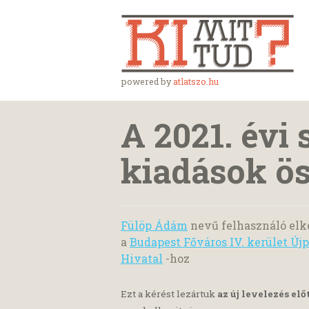
powered by
atlatszo.hu
A 2021. évi
kiadások ös
Fülöp Ádám
nevű felhasználó elk
a
Budapest Főváros IV. kerület Ú
Hivatal
-hoz
Ezt a kérést lezártuk
az új levelezés elő