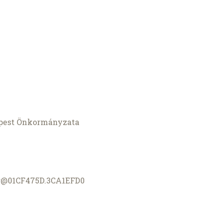
Újpest Önkormányzata
g@01CF475D.3CA1EFD0