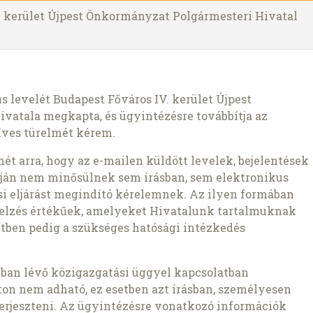
V. kerület Újpest Önkormányzat Polgármesteri Hivatal
 levelét Budapest Főváros IV. kerület Újpest
vatala megkapta, és ügyintézésre továbbítja az
zíves türelmét kérem.
ét arra, hogy az e-mailen küldött levelek, bejelentések
apján nem minősülnek sem írásban, sem elektronikus
ási eljárást megindító kérelemnek. Az ilyen formában
 jelzés értékűek, amelyeket Hivatalunk tartalmuknak
etben pedig a szükséges hatósági intézkedés
an lévő közigazgatási üggyel kapcsolatban
ton nem adható, ez esetben azt írásban, személyesen
terjeszteni. Az ügyintézésre vonatkozó információk