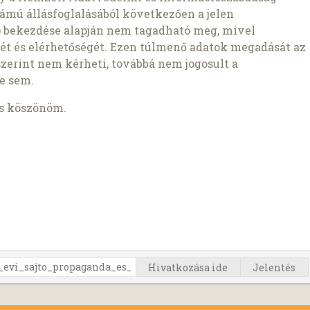
ámú állásfoglalásából következően a jelen
1b) bekezdése alapján nem tagadható meg, mivel
ét és elérhetőségét. Ezen túlmenő adatok megadását az
szerint nem kérheti, továbbá nem jogosult a
e sem.
is köszönöm.
Hivatkozása ide
Jelentés