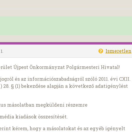
Ismeretlen
1.
kerület Újpest Önkormányzat Polgármesteri Hivatal!
ogról és az információszabadságról szóló 2011. évi CXII.
) 28. § (1) bekezdése alapján a következő adatigénylést
kus másolatban megküldeni részemre
s média kiadások összesítését.
szerint kérem, hogy a másolatokat és az egyéb igényelt