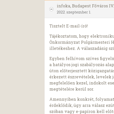
infoka, Budapest Főváros I
2022. szeptember 1.
Tisztelt E-mail-író!
Tájékoztatom, hogy elektronikus
Önkormányzat Polgármesteri Hi
illetékeshez. A válaszadásig s
Egyben felhívom szíves figyelm
a hatályos jogi szabályozás al
úton előterjesztett közigazgat
érkezett észrevételek, levelek
megfelelően kezel, indokolt es
megtételére kerül sor.
Amennyiben konkrét, folyamatb
érdeklődik, úgy arra válasz ezú
szóban vagy e-papíron kell elő