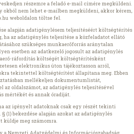
veskedjen részemre a feladó e-mail címére megküldeni.
ly okból nem lehet e-mailben megküldeni, akkor kérem,
.hu weboldalon töltse fel.
zdése alapján adatigénylésem teljesítéséért költségtérítés
 ha az adatigénylés teljesítése a közfeladatot ellátó
átásához szükséges munkaerőforrás aránytalan
lyen esetben az adatkezelő jogosult az adatigénylés
aerő-ráfordítás költségét költségtérítésként
etesen elektronikus úton tájékoztasson arról,
kra tekintettel költségtérítést állapítana meg. Ebben
oztatásban mellékeljen dokumentumlistát,
az oldalszámot, az adatigénylés teljesítésével
s mértékét és annak óradíját.
ha az igényelt adatoknak csak egy részét tekinti
 § (1) bekezdése alapján azokat az adatigénylés
t küldje meg számomra.
gy a Nemzeti Adatvédelmi és Információszabadság