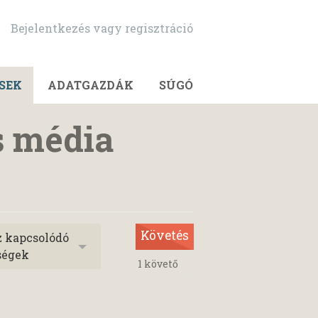
Bejelentkezés vagy regisztráció
SEK
ADATGAZDÁK
SÚGÓ
s média
Követés
z kapcsolódó
ségek
1
követő