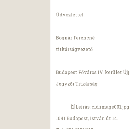
Üdvözlettel:
Bognár Ferencné
titkárságvezető
Budapest Főváros IV. kerület 
Jegyzői Titkárság
[1]Leírás: cid:
image001.jp
1041 Budapest, István út 14.