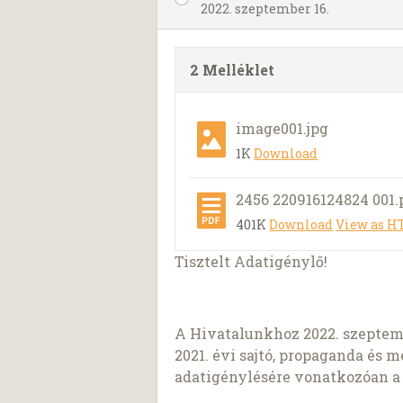
2022. szeptember 16.
2 Melléklet
image001.jpg
1K
Download
2456 220916124824 001.
401K
Download
View as 
Tisztelt Adatigénylő!
A Hivatalunkhoz 2022. szeptembe
2021. évi sajtó, propaganda és 
adatigénylésére vonatkozóan a c