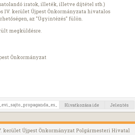
landó iratok, illeték, illetve díjtétel stb.)
s IV. kerület Újpest Önkormányzata hivatalos
rhetőségen, az "Ügyintézés" fülön.
rült megküldésre.
Újpest Önkormányzat
Hivatkozása ide
Jelentés
V. kerület Újpest Önkormányzat Polgármesteri Hivatal