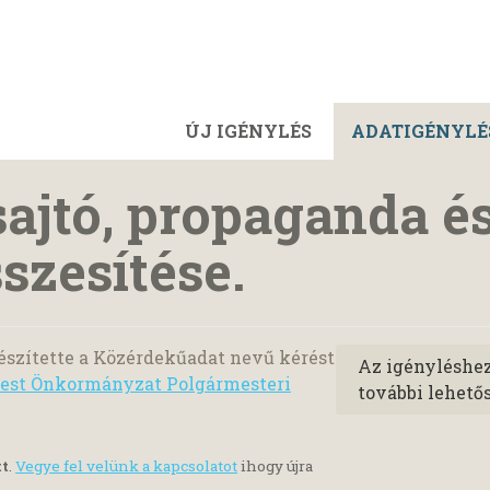
ÚJ IGÉNYLÉS
ADATIGÉNYLÉ
 sajtó, propaganda é
szesítése.
észítette a Közérdekűadat nevű kérést
Az igényléshe
jpest Önkormányzat Polgármesteri
további lehető
tt
.
Vegye fel velünk a kapcsolatot
ihogy újra