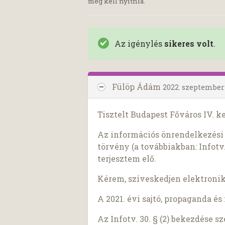
meg kell nyitnia.
Az igénylés
sikeres volt
.
Fülöp Ádám
2022. szeptember 
Tisztelt Budapest Főváros IV. 
Az információs önrendelkezési j
törvény (a továbbiakban: Infotv.
terjesztem elő.
Kérem, szíveskedjen elektroni
A 2021. évi sajtó, propaganda é
Az Infotv. 30. § (2) bekezdése 