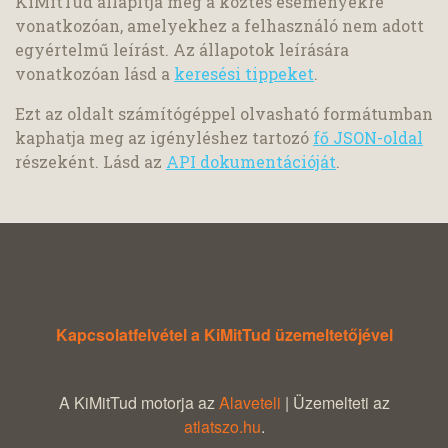
KiMitTud állapítja meg a köztes eseményekre
vonatkozóan, amelyekhez a felhasználó nem adott
egyértelmű leírást. Az állapotok leírására
vonatkozóan lásd a
keresési tippeket
.
Ezt az oldalt számítógéppel olvasható formátumban
kaphatja meg az igényléshez tartozó
fő JSON-oldal
részeként. Lásd az
API dokumentációját
.
Kapcsolatfelvétel a KiMitTud üzemeltetőjével
A KiMitTud motorja az
Alaveteli
| Üzemelteti az
atlatszo.hu
.