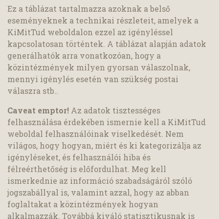
Ez a táblázat tartalmazza azoknak a belső
eseményeknek a technikai részleteit, amelyek a
KiMitTud weboldalon ezzel az igényléssel
kapcsolatosan történtek. A táblázat alapján adatok
generálhatók arra vonatkozóan, hogy a
közintézmények milyen gyorsan válaszolnak,
mennyi igénylés esetén van szükség postai
válaszra stb..
Caveat emptor!
Az adatok tisztességes
felhasználása érdekében ismernie kell a KiMitTud
weboldal felhasználóinak viselkedését. Nem
világos, hogy hogyan, miért és ki kategorizálja az
igényléseket, és felhasználói hiba és
félreérthetőség is előfordulhat. Meg kell
ismerkednie az információ szabadságáról szóló
jogszabállyal is, valamint azzal, hogy az abban
foglaltakat a közintézmények hogyan
alkalmazzák. Továbbá kiváló statisztikusnak is