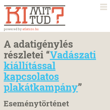
powered by
atlatszo.hu
A adatigénylés
részletei “
Vadászati
kiállítással
kapcsolatos
plakátkampány
”
Eseménytörténet