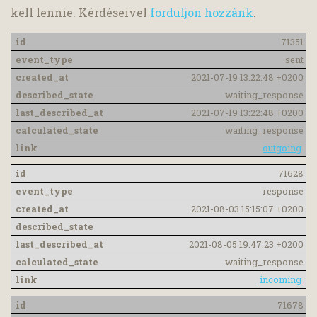
kell lennie. Kérdéseivel
forduljon hozzánk
.
71351
sent
2021-07-19 13:22:48 +0200
waiting_response
2021-07-19 13:22:48 +0200
waiting_response
outgoing
71628
response
2021-08-03 15:15:07 +0200
2021-08-05 19:47:23 +0200
waiting_response
incoming
71678