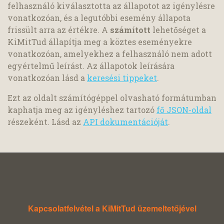
felhasználó kiválasztotta az állapotot az igénylésre
vonatkozóan, és a legutóbbi esemény állapota
frissült arra az értékre. A
számított
lehetőséget a
KiMitTud állapítja meg a köztes eseményekre
vonatkozóan, amelyekhez a felhasználó nem adott
egyértelmű leírást. Az állapotok leírására
vonatkozóan lásd a
keresési tippeket
.
Ezt az oldalt számítógéppel olvasható formátumban
kaphatja meg az igényléshez tartozó
fő JSON-oldal
részeként. Lásd az
API dokumentációját
.
Kapcsolatfelvétel a KiMitTud üzemeltetőjével