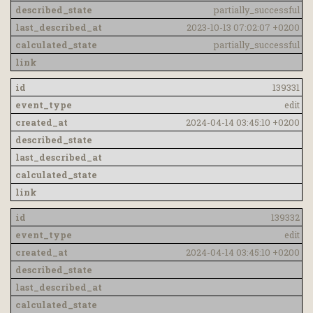
partially_successful
2023-10-13 07:02:07 +0200
partially_successful
139331
edit
2024-04-14 03:45:10 +0200
139332
edit
2024-04-14 03:45:10 +0200