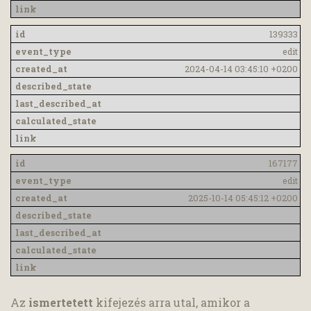
139333
edit
2024-04-14 03:45:10 +0200
167177
edit
2025-10-14 05:45:12 +0200
Az
ismertetett
kifejezés arra utal, amikor a