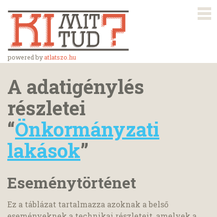
powered by
atlatszo.hu
A adatigénylés
részletei
“
Önkormányzati
lakások
”
Eseménytörténet
Ez a táblázat tartalmazza azoknak a belső
eseményeknek a technikai részleteit, amelyek a