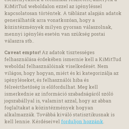
KiMitTud weboldalon ezzel az igényléssel
kapcsolatosan történtek. A táblázat alapján adatok
generálhatók arra vonatkozóan, hogy a
közintézmények milyen gyorsan válaszolnak,
mennyi igénylés esetén van szükség postai
válaszra stb..
Caveat emptor!
Az adatok tisztességes
felhasználása érdekében ismernie kell a KiMitTud
weboldal felhasználóinak viselkedését. Nem
világos, hogy hogyan, miért és ki kategorizálja az
igényléseket, és felhasználói hiba és
félreérthetőség is előfordulhat. Meg kell
ismerkednie az információ szabadságáról szóló
jogszabállyal is, valamint azzal, hogy az abban
foglaltakat a közintézmények hogyan
alkalmazzák. Továbbá kiváló statisztikusnak is
kell lennie. Kérdéseivel
forduljon hozzánk
.