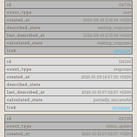
116738
sent
2023-09-25 11:51:39 +0200
waiting_response
2023-09-25 11:51:39 +0200
waiting_response
outgoing
118330
response
2023-10-09 14:07:00 +0200
2023-10-13 07:02:07 +0200
partially_successful
incoming
118729
status_update
2023-10-13 07:02:07 +0200