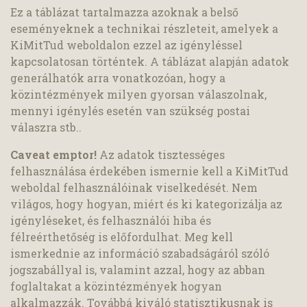
Ez a táblázat tartalmazza azoknak a belső
eseményeknek a technikai részleteit, amelyek a
KiMitTud weboldalon ezzel az igényléssel
kapcsolatosan történtek. A táblázat alapján adatok
generálhatók arra vonatkozóan, hogy a
közintézmények milyen gyorsan válaszolnak,
mennyi igénylés esetén van szükség postai
válaszra stb..
Caveat emptor!
Az adatok tisztességes
felhasználása érdekében ismernie kell a KiMitTud
weboldal felhasználóinak viselkedését. Nem
világos, hogy hogyan, miért és ki kategorizálja az
igényléseket, és felhasználói hiba és
félreérthetőség is előfordulhat. Meg kell
ismerkednie az információ szabadságáról szóló
jogszabállyal is, valamint azzal, hogy az abban
foglaltakat a közintézmények hogyan
alkalmazzák. Továbbá kiváló statisztikusnak is