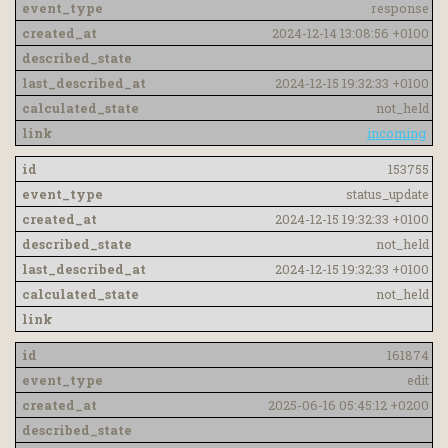
response
2024-12-14 13:08:56 +0100
2024-12-15 19:32:33 +0100
not_held
incoming
153755
status_update
2024-12-15 19:32:33 +0100
not_held
2024-12-15 19:32:33 +0100
not_held
161874
edit
2025-06-16 05:45:12 +0200