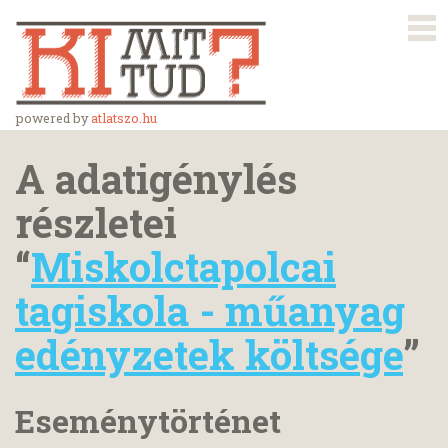
powered by
atlatszo.hu
A adatigénylés
részletei
“
Miskolctapolcai
tagiskola - műanyag
edényzetek költsége
”
Eseménytörténet