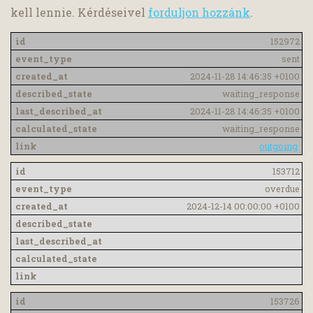
kell lennie. Kérdéseivel
forduljon hozzánk
.
152972
sent
2024-11-28 14:46:35 +0100
waiting_response
2024-11-28 14:46:35 +0100
waiting_response
outgoing
153712
overdue
2024-12-14 00:00:00 +0100
153726