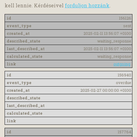
kell lennie. Kérdéseivel
forduljon hozzánk
.
156126
sent
2025-02-11 13:56:07 +0100
waiting_response
2025-02-11 13:56:07 +0100
waiting_response
outgoing
156940
overdue
2025-02-27 00:00:00 +0100
157764