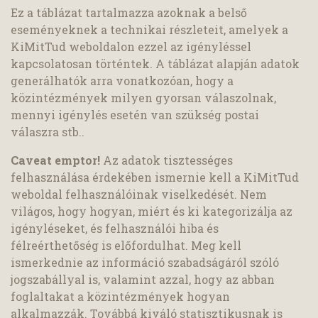
Ez a táblázat tartalmazza azoknak a belső
eseményeknek a technikai részleteit, amelyek a
KiMitTud weboldalon ezzel az igényléssel
kapcsolatosan történtek. A táblázat alapján adatok
generálhatók arra vonatkozóan, hogy a
közintézmények milyen gyorsan válaszolnak,
mennyi igénylés esetén van szükség postai
válaszra stb..
Caveat emptor!
Az adatok tisztességes
felhasználása érdekében ismernie kell a KiMitTud
weboldal felhasználóinak viselkedését. Nem
világos, hogy hogyan, miért és ki kategorizálja az
igényléseket, és felhasználói hiba és
félreérthetőség is előfordulhat. Meg kell
ismerkednie az információ szabadságáról szóló
jogszabállyal is, valamint azzal, hogy az abban
foglaltakat a közintézmények hogyan
alkalmazzák. Továbbá kiváló statisztikusnak is