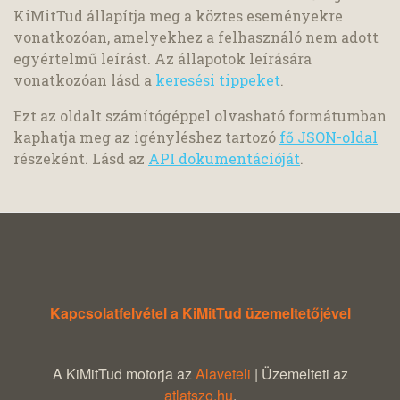
KiMitTud állapítja meg a köztes eseményekre
vonatkozóan, amelyekhez a felhasználó nem adott
egyértelmű leírást. Az állapotok leírására
vonatkozóan lásd a
keresési tippeket
.
Ezt az oldalt számítógéppel olvasható formátumban
kaphatja meg az igényléshez tartozó
fő JSON-oldal
részeként. Lásd az
API dokumentációját
.
Kapcsolatfelvétel a KiMitTud üzemeltetőjével
A KiMitTud motorja az
Alaveteli
| Üzemelteti az
atlatszo.hu
.