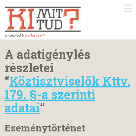
powered by
atlatszo.hu
A adatigénylés
részletei
“
Köztisztviselők Kttv.
179. §-a szerinti
adatai
”
Eseménytörténet