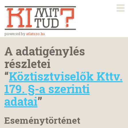
powered by
atlatszo.hu
A adatigénylés
részletei
“
Köztisztviselők Kttv.
179. §-a szerinti
adatai
”
Eseménytörténet