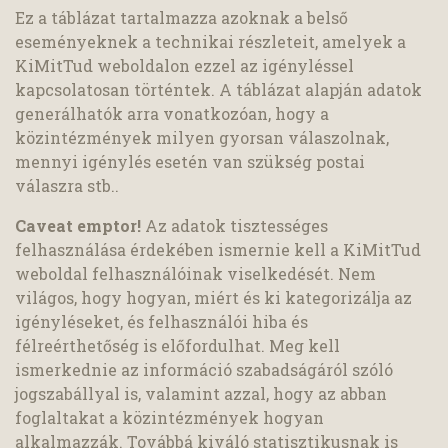
Ez a táblázat tartalmazza azoknak a belső
eseményeknek a technikai részleteit, amelyek a
KiMitTud weboldalon ezzel az igényléssel
kapcsolatosan történtek. A táblázat alapján adatok
generálhatók arra vonatkozóan, hogy a
közintézmények milyen gyorsan válaszolnak,
mennyi igénylés esetén van szükség postai
válaszra stb..
Caveat emptor!
Az adatok tisztességes
felhasználása érdekében ismernie kell a KiMitTud
weboldal felhasználóinak viselkedését. Nem
világos, hogy hogyan, miért és ki kategorizálja az
igényléseket, és felhasználói hiba és
félreérthetőség is előfordulhat. Meg kell
ismerkednie az információ szabadságáról szóló
jogszabállyal is, valamint azzal, hogy az abban
foglaltakat a közintézmények hogyan
alkalmazzák. Továbbá kiváló statisztikusnak is