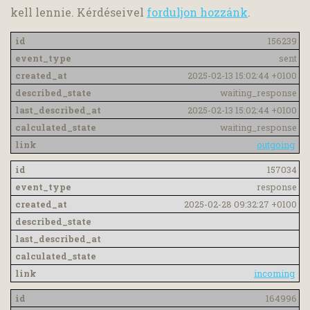
kell lennie. Kérdéseivel
forduljon hozzánk
.
156239
sent
2025-02-13 15:02:44 +0100
waiting_response
2025-02-13 15:02:44 +0100
waiting_response
outgoing
157034
response
2025-02-28 09:32:27 +0100
incoming
164996