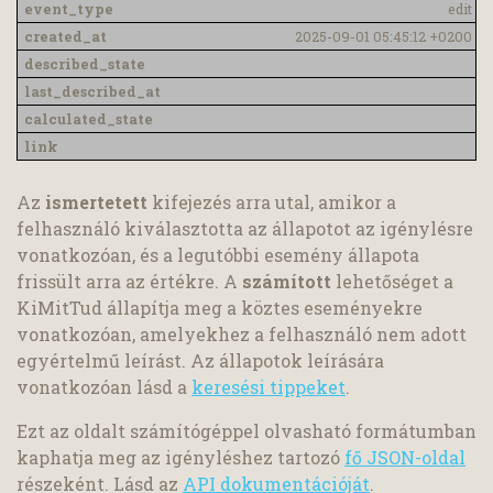
edit
2025-09-01 05:45:12 +0200
Az
ismertetett
kifejezés arra utal, amikor a
felhasználó kiválasztotta az állapotot az igénylésre
vonatkozóan, és a legutóbbi esemény állapota
frissült arra az értékre. A
számított
lehetőséget a
KiMitTud állapítja meg a köztes eseményekre
vonatkozóan, amelyekhez a felhasználó nem adott
egyértelmű leírást. Az állapotok leírására
vonatkozóan lásd a
keresési tippeket
.
Ezt az oldalt számítógéppel olvasható formátumban
kaphatja meg az igényléshez tartozó
fő JSON-oldal
részeként. Lásd az
API dokumentációját
.