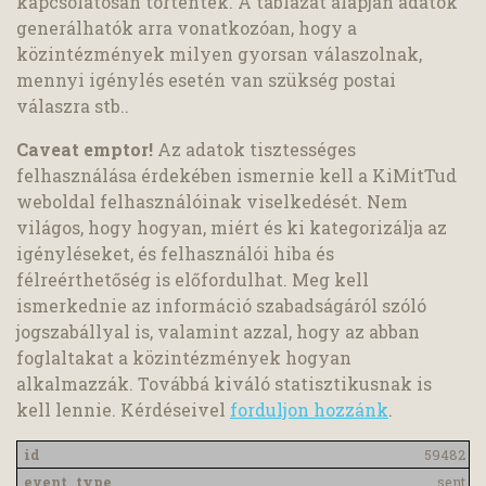
kapcsolatosan történtek. A táblázat alapján adatok
generálhatók arra vonatkozóan, hogy a
közintézmények milyen gyorsan válaszolnak,
mennyi igénylés esetén van szükség postai
válaszra stb..
Caveat emptor!
Az adatok tisztességes
felhasználása érdekében ismernie kell a KiMitTud
weboldal felhasználóinak viselkedését. Nem
világos, hogy hogyan, miért és ki kategorizálja az
igényléseket, és felhasználói hiba és
félreérthetőség is előfordulhat. Meg kell
ismerkednie az információ szabadságáról szóló
jogszabállyal is, valamint azzal, hogy az abban
foglaltakat a közintézmények hogyan
alkalmazzák. Továbbá kiváló statisztikusnak is
kell lennie. Kérdéseivel
forduljon hozzánk
.
59482
sent