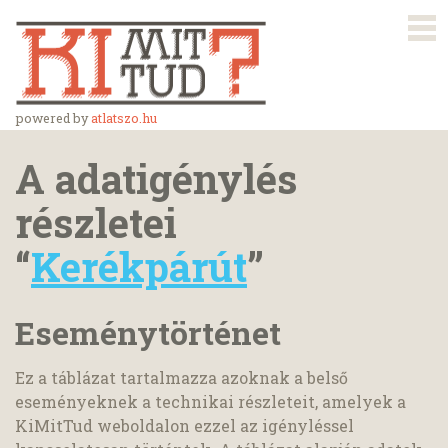
powered by
atlatszo.hu
A adatigénylés
részletei
“
Kerékpárút
”
Eseménytörténet
Ez a táblázat tartalmazza azoknak a belső
eseményeknek a technikai részleteit, amelyek a
KiMitTud weboldalon ezzel az igényléssel