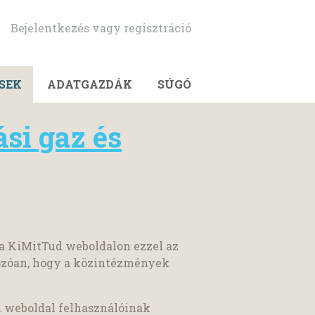
Bejelentkezés vagy regisztráció
SEK
ADATGAZDÁK
SÚGÓ
ási gaz és
 a KiMitTud weboldalon ezzel az
kozóan, hogy a közintézmények
d weboldal felhasználóinak