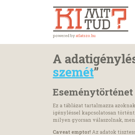
powered by
atlatszo.hu
A adatigénylés
szemét
”
Eseménytörténet
Ez a táblázat tartalmazza azokna
igényléssel kapcsolatosan történ
milyen gyorsan válaszolnak, menn
Caveat emptor!
Az adatok tisztes