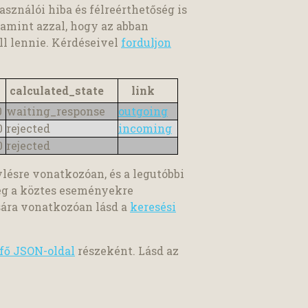
asználói hiba és félreérthetőség is
lamint azzal, hogy az abban
l lennie. Kérdéseivel
forduljon
calculated_state
link
0
waiting_response
outgoing
00
rejected
incoming
00
rejected
ylésre vonatkozóan, és a legutóbbi
eg a köztes eseményekre
sára vonatkozóan lásd a
keresési
fő JSON-oldal
részeként. Lásd az