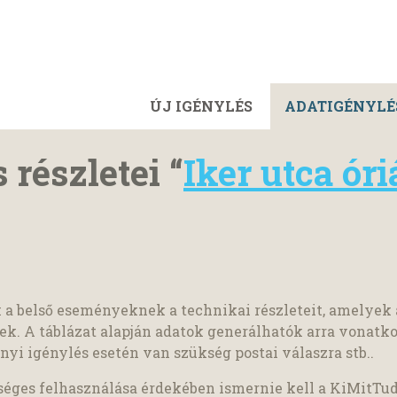
ÚJ IGÉNYLÉS
ADATIGÉNYLÉ
 részletei “
Iker utca óri
k a belső eseményeknek a technikai részleteit, amelyek
tek. A táblázat alapján adatok generálhatók arra vonat
yi igénylés esetén van szükség postai válaszra stb..
séges felhasználása érdekében ismernie kell a KiMitTu