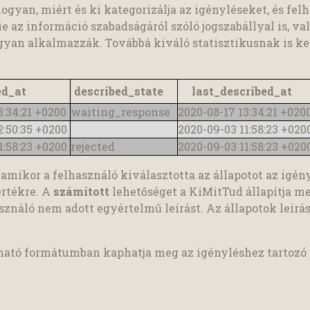
gyan, miért és ki kategorizálja az igényléseket, és felh
e az információ szabadságáról szóló jogszabállyal is, va
yan alkalmazzák. Továbbá kiváló statisztikusnak is kel
ed_at
described_state
last_described_at
3:34:21 +0200
waiting_response
2020-08-17 13:34:21 +020
2:50:35 +0200
2020-09-03 11:58:23 +02
1:58:23 +0200
rejected
2020-09-03 11:58:23 +02
, amikor a felhasználó kiválasztotta az állapotot az igén
értékre. A
számított
lehetőséget a KiMitTud állapítja m
ználó nem adott egyértelmű leírást. Az állapotok leírá
sható formátumban kaphatja meg az igényléshez tartozó