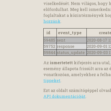
viselkedését. Nem világos, hogy ho
előfordulhat. Meg kell ismerkedni
foglaltakat a közintézmények hog
hozzánk
.
id
event_type
creat
59485
sent
2020-08-17 1
59752
response
2020-09-01 1
59844
status_update
2020-09-03 1
Az
ismertetett
kifejezés arra utal
esemény állapota frissült arra az 
vonatkozóan, amelyekhez a felhas
tippeket
.
Ezt az oldalt számítógéppel olva
API dokumentációját
.