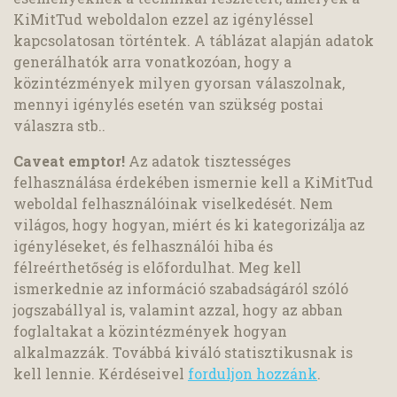
KiMitTud weboldalon ezzel az igényléssel
kapcsolatosan történtek. A táblázat alapján adatok
generálhatók arra vonatkozóan, hogy a
közintézmények milyen gyorsan válaszolnak,
mennyi igénylés esetén van szükség postai
válaszra stb..
Caveat emptor!
Az adatok tisztességes
felhasználása érdekében ismernie kell a KiMitTud
weboldal felhasználóinak viselkedését. Nem
világos, hogy hogyan, miért és ki kategorizálja az
igényléseket, és felhasználói hiba és
félreérthetőség is előfordulhat. Meg kell
ismerkednie az információ szabadságáról szóló
jogszabállyal is, valamint azzal, hogy az abban
foglaltakat a közintézmények hogyan
alkalmazzák. Továbbá kiváló statisztikusnak is
kell lennie. Kérdéseivel
forduljon hozzánk
.