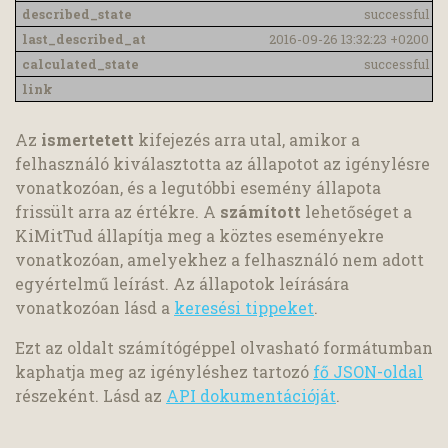
successful
2016-09-26 13:32:23 +0200
successful
Az
ismertetett
kifejezés arra utal, amikor a
felhasználó kiválasztotta az állapotot az igénylésre
vonatkozóan, és a legutóbbi esemény állapota
frissült arra az értékre. A
számított
lehetőséget a
KiMitTud állapítja meg a köztes eseményekre
vonatkozóan, amelyekhez a felhasználó nem adott
egyértelmű leírást. Az állapotok leírására
vonatkozóan lásd a
keresési tippeket
.
Ezt az oldalt számítógéppel olvasható formátumban
kaphatja meg az igényléshez tartozó
fő JSON-oldal
részeként. Lásd az
API dokumentációját
.