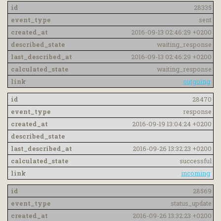
28335
sent
2016-09-13 02:46:29 +0200
waiting_response
2016-09-13 02:46:29 +0200
waiting_response
outgoing
28470
response
2016-09-19 13:04:24 +0200
2016-09-26 13:32:23 +0200
successful
incoming
28569
status_update
2016-09-26 13:32:23 +0200