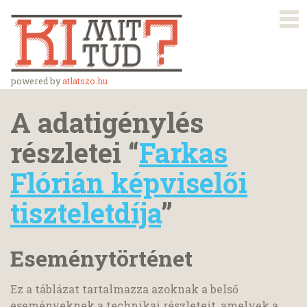
powered by
atlatszo.hu
A adatigénylés
részletei “
Farkas
Flórián képviselői
tiszteletdíja
”
Eseménytörténet
Ez a táblázat tartalmazza azoknak a belső
eseményeknek a technikai részleteit, amelyek a