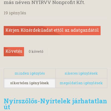
más néven NYÍRVV Nonprofit Kft.
19 igénylés
Kérjen Közérdekűadat ettől az adatgazdától
Követés
0
követő
minden igénylés
sikeres igénylések
sikertelen igénylések
megoldatlan igénylések
Nyírszőlős-Nyírtelek járhatatlan
út