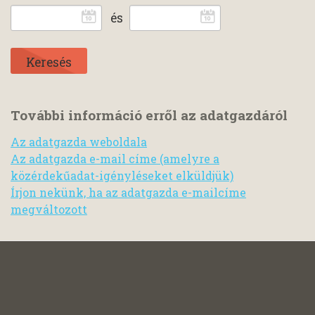
és
További információ erről az adatgazdáról
Az adatgazda weboldala
Az adatgazda e-mail címe (amelyre a
közérdekűadat-igényléseket elküldjük)
Írjon nekünk, ha az adatgazda e-mailcíme
megváltozott