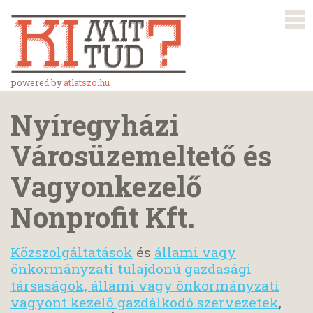
powered by
atlatszo.hu
Nyíregyházi
Városüzemeltető és
Vagyonkezelő
Nonprofit Kft.
Közszolgáltatások
és
állami vagy
önkormányzati tulajdonú gazdasági
társaságok, állami vagy önkormányzati
vagyont kezelő gazdálkodó szervezetek
,