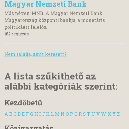
Magyar Nemzeti Bank
Más néven: MNB. A Magyar Nemzeti Bank
Magyarország központi bankja, a monetáris
politikáért felelős.
182 requests.
Nem találja, amit keresett?
A lista szűkíthető az
alábbi kategóriák szerint:
Kezdőbetű
A
B
C
D
E
F
G
H
I
J
K
L
M
N
O
P
Q
R
S
T
U
V
W
X
Y
Z
Közigazgatás