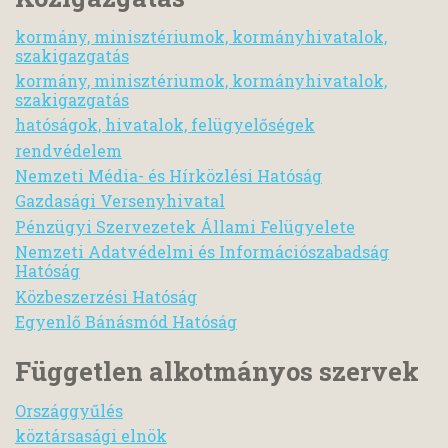
kormány, minisztériumok, kormányhivatalok,
szakigazgatás
kormány, minisztériumok, kormányhivatalok,
szakigazgatás
hatóságok, hivatalok, felügyelőségek
rendvédelem
Nemzeti Média- és Hírközlési Hatóság
Gazdasági Versenyhivatal
Pénzügyi Szervezetek Állami Felügyelete
Nemzeti Adatvédelmi és Információszabadság
Hatóság
Közbeszerzési Hatóság
Egyenlő Bánásmód Hatóság
Független alkotmányos szervek
Országgyűlés
köztársasági elnök