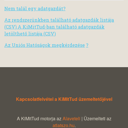
Nem talál egy adatgazdát?
Az rendszerünkben található adatgazdák listája
(CSV) A KiMitTud-ban található adatgazdák
letölthető listája (CSV)
Az Uniós Hatóságok megkérdezése
?
Kapcsolatfelvétel a KiMitTud üzemeltetőjével
A KiMitTud motorja az
Alaveteli
| Üzemelteti az
atlatszo.hu
.