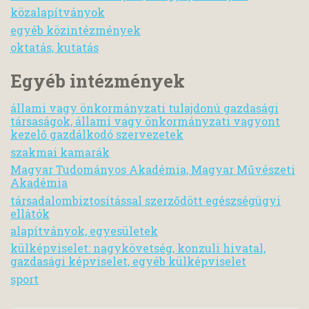
közalapítványok
egyéb közintézmények
oktatás, kutatás
Egyéb intézmények
állami vagy önkormányzati tulajdonú gazdasági
társaságok, állami vagy önkormányzati vagyont
kezelő gazdálkodó szervezetek
szakmai kamarák
Magyar Tudományos Akadémia, Magyar Művészeti
Akadémia
társadalombiztosítással szerződött egészségügyi
ellátók
alapítványok, egyesületek
külképviselet: nagykövetség, konzuli hivatal,
gazdasági képviselet, egyéb külképviselet
sport