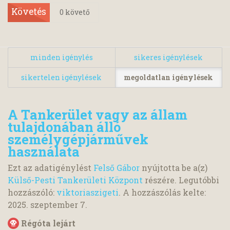
Követés
0
követő
minden igénylés
sikeres igénylések
sikertelen igénylések
megoldatlan igénylések
A Tankerület vagy az állam
tulajdonában álló
személygépjárművek
használata
Ezt az adatigénylést
Felső Gábor
nyújtotta be a(z)
Külső-Pesti Tankerületi Központ
részére. Legutóbbi
hozzászóló:
viktoriaszigeti
. A hozzászólás kelte:
2025. szeptember 7.
Régóta lejárt