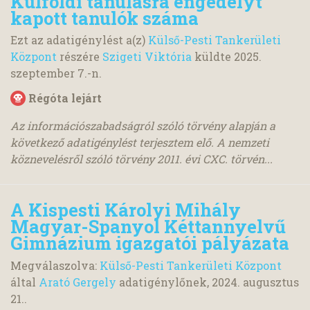
Külföldi tanulásra engedélyt
kapott tanulók száma
Ezt az adatigénylést a(z)
Külső-Pesti Tankerületi
Központ
részére
Szigeti Viktória
küldte
2025.
szeptember 7.
-n.
Régóta lejárt
Az információszabadságról szóló törvény alapján a
következő adatigénylést terjesztem elő. A nemzeti
köznevelésről szóló törvény 2011. évi CXC. törvén...
A Kispesti Károlyi Mihály
Magyar-Spanyol Kéttannyelvű
Gimnázium igazgatói pályázata
Megválaszolva:
Külső-Pesti Tankerületi Központ
által
Arató Gergely
adatigénylőnek,
2024. augusztus
21.
.