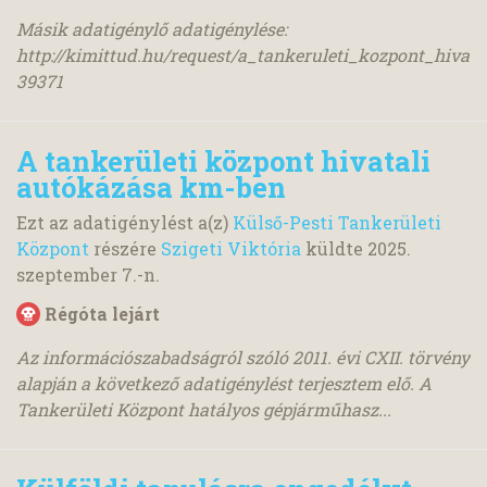
Másik adatigénylő adatigénylése:
http://kimittud.hu/request/a_tankeruleti_kozpont_hivata
39371
A tankerületi központ hivatali
autókázása km-ben
Ezt az adatigénylést a(z)
Külső-Pesti Tankerületi
Központ
részére
Szigeti Viktória
küldte
2025.
szeptember 7.
-n.
Régóta lejárt
Az információszabadságról szóló 2011. évi CXII. törvény
alapján a következő adatigénylést terjesztem elő. A
Tankerületi Központ hatályos gépjárműhasz...