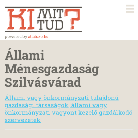
powered by
atlatszo.hu
Állami
Ménesgazdaság
Szilvásvárad
Állami vagy önkormányzati tulajdonú
gazdasági társaságok, állami vagy
önkormányzati vagyont kezelő gazdálkodó
szervezetek