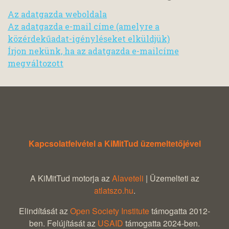
Az adatgazda weboldala
Az adatgazda e-mail címe (amelyre a
közérdekűadat-igényléseket elküldjük)
Írjon nekünk, ha az adatgazda e-mailcíme
megváltozott
Kapcsolatfelvétel a KiMitTud üzemeltetőjével
A KiMitTud motorja az
Alaveteli
| Üzemelteti az
atlatszo.hu
.
Elindítását az
Open Society Institute
támogatta 2012-
ben. Felújítását az
USAID
támogatta 2024-ben.