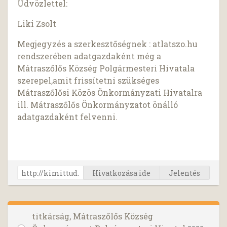
Üdvözlettel:
Liki Zsolt
Megjegyzés a szerkesztőségnek : atlatszo.hu
rendszerében adatgazdaként még a
Mátraszőlős Község Polgármesteri Hivatala
szerepel,amit frissítetni szükséges
Mátraszőlősi Közös Önkormányzati Hivatalra
ill. Mátraszőlős Önkormányzatot önálló
adatgazdaként felvenni.
Hivatkozása ide
Jelentés
titkárság, Mátraszőlős Község