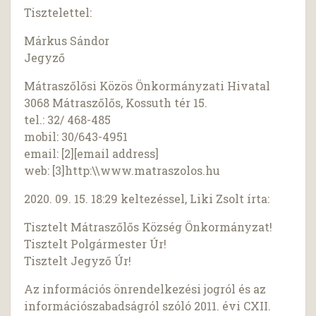
Tisztelettel:
Márkus Sándor
Jegyző
Mátraszőlősi Közös Önkormányzati Hivatal
3068 Mátraszőlős, Kossuth tér 15.
tel.: 32/ 468-485
mobil: 30/643-4951
email: [2][email address]
web: [3]http:\\www.matraszolos.hu
2020. 09. 15. 18:29 keltezéssel, Liki Zsolt írta:
Tisztelt Mátraszőlős Község Önkormányzat!
Tisztelt Polgármester Úr!
Tisztelt Jegyző Úr!
Az információs önrendelkezési jogról és az
információszabadságról szóló 2011. évi CXII.