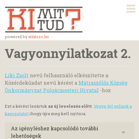
powered by
atlatszo.hu
Vagyonnyilatkozat 2.
Liki Zsolt
nevű felhasználó elkészítette a
Közérdekűadat nevű kérést a
Mátraszőlős Község
Önkormányzat Polgármesteri Hivatal
-hoz
Ezt a kérést lezártuk
az új levelezés előtt
.
Vegye fel velünk a
kapcsolatot
ihogy újra meg kell nyitnia.
Az igényléshez kapcsolódó további
lehetőségek