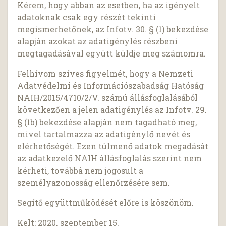
Kérem, hogy abban az esetben, ha az igényelt
adatoknak csak egy részét tekinti
megismerhetőnek, az Infotv. 30. § (1) bekezdése
alapján azokat az adatigénylés részbeni
megtagadásával együtt küldje meg számomra.
Felhívom szíves figyelmét, hogy a Nemzeti
Adatvédelmi és Információszabadság Hatóság
NAIH/2015/4710/2/V. számú állásfoglalásából
következően a jelen adatigénylés az Infotv. 29.
§ (1b) bekezdése alapján nem tagadható meg,
mivel tartalmazza az adatigénylő nevét és
elérhetőségét. Ezen túlmenő adatok megadását
az adatkezelő NAIH állásfoglalás szerint nem
kérheti, továbbá nem jogosult a
személyazonosság ellenőrzésére sem.
Segítő együttműködését előre is köszönöm.
Kelt: 2020. szeptember 15.