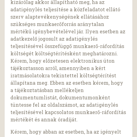
kizárólag akkor állapítható meg, ha az
adatigénylés teljesítése a közfeladatot ellátó
szerv alaptevékenységének ellátásához
szükséges munkaerőforrás aránytalan
mértékű igénybevételével jár. Ilyen esetben az
adatkezelő jogosult az adatigénylés
teljesítésével összefüggő munkaerő-ráfordítás
költségét költségtérítésként meghatározni.
Kérem, hogy előzetesen elektronikus úton
tájékoztasson arról, amennyiben a kért
iratmásolatokra tekintettel költségtérítést
állapítana meg. Ebben az esetben kérem, hogy
a tájékoztatásban mellékeljen
dokumentumlistát, dokumentumonként
tüntesse fel az oldalszámot, az adatigénylés
teljesítésével kapcsolatos munkaerő-ráfordítás
mértékét és annak óradíját.
Kérem, hogy abban az esetben, ha az igényelt