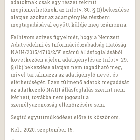
adatoknak csak egy részét tekinti
megismerhetőnek, az Infotv. 30. § (1) bekezdése
alapján azokat az adatigénylés részbeni
megtagadásával együtt küldje meg számomra.
Felhívom szíves figyelmét, hogy a Nemzeti
Adatvédelmi és Információszabadság Hatóság
NAIH/2015/4710/2/V. számú állásfoglalásából
következően a jelen adatigénylés az Infotv. 29.
§ (1b) bekezdése alapján nem tagadható meg,
mivel tartalmazza az adatigénylő nevét és
elérhetőségét. Ezen túlmenő adatok megadását
az adatkezelő NAIH állásfoglalás szerint nem
kérheti, továbbá nem jogosult a
személyazonosság ellenőrzésére sem.
Segítő együttműködését előre is köszönöm.
Kelt: 2020. szeptember 15.