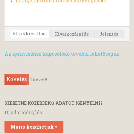
7.
http://kimittud.atlatszo.hu/help/about
Hivatkozása ide
Jelentés
Az igényléshez kapcsolódó további lehetőségek
Követés
1
követő
SZERETNE KÖZÉRDEKŰ ADATOT IGÉNYELNI?
Új adatigénylés
Máris kezdhetjük »