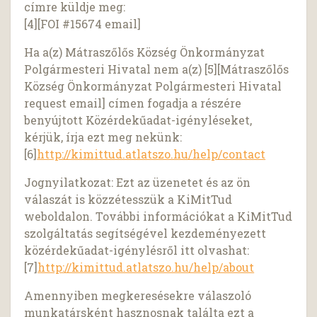
címre küldje meg:
[4][FOI #15674 email]
Ha a(z) Mátraszőlős Község Önkormányzat
Polgármesteri Hivatal nem a(z) [5][Mátraszőlős
Község Önkormányzat Polgármesteri Hivatal
request email] címen fogadja a részére
benyújtott Közérdekűadat-igényléseket,
kérjük, írja ezt meg nekünk:
[6]
http://kimittud.atlatszo.hu/help/contact
Jognyilatkozat: Ezt az üzenetet és az ön
válaszát is közzétesszük a KiMitTud
weboldalon. További információkat a KiMitTud
szolgáltatás segítségével kezdeményezett
közérdekűadat-igénylésről itt olvashat:
[7]
http://kimittud.atlatszo.hu/help/about
Amennyiben megkeresésekre válaszoló
munkatársként hasznosnak találta ezt a