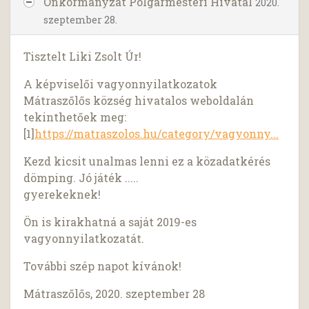
Önkormányzat Polgármesteri Hivatal
2020.
szeptember 28.
Tisztelt Liki Zsolt Úr!
A képviselői vagyonnyilatkozatok
Mátraszőlős község hivatalos weboldalán
tekinthetőek meg:
[1]
https://matraszolos.hu/category/vagyonny...
Kezd kicsit unalmas lenni ez a közadatkérés
dömping. Jó játék .....
gyerekeknek!
Ön is kirakhatná a saját 2019-es
vagyonnyilatkozatát.
További szép napot kívánok!
Mátraszőlős, 2020. szeptember 28