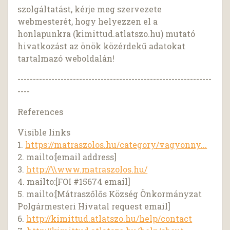
szolgáltatást, kérje meg szervezete
webmesterét, hogy helyezzen el a
honlapunkra (kimittud.atlatszo.hu) mutató
hivatkozást az önök közérdekű adatokat
tartalmazó weboldalán!
---------------------------------------------------------------
----
References
Visible links
1.
https://matraszolos.hu/category/vagyonny...
2. mailto:[email address]
3.
http://\\www.matraszolos.hu/
4. mailto:[FOI #15674 email]
5. mailto:[Mátraszőlős Község Önkormányzat
Polgármesteri Hivatal request email]
6.
http://kimittud.atlatszo.hu/help/contact