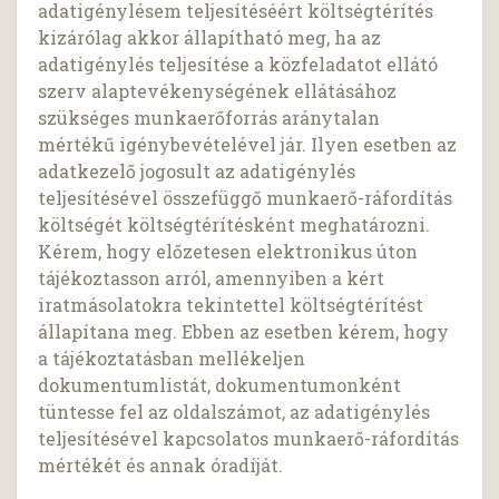
adatigénylésem teljesítéséért költségtérítés
kizárólag akkor állapítható meg, ha az
adatigénylés teljesítése a közfeladatot ellátó
szerv alaptevékenységének ellátásához
szükséges munkaerőforrás aránytalan
mértékű igénybevételével jár. Ilyen esetben az
adatkezelő jogosult az adatigénylés
teljesítésével összefüggő munkaerő-ráfordítás
költségét költségtérítésként meghatározni.
Kérem, hogy előzetesen elektronikus úton
tájékoztasson arról, amennyiben a kért
iratmásolatokra tekintettel költségtérítést
állapítana meg. Ebben az esetben kérem, hogy
a tájékoztatásban mellékeljen
dokumentumlistát, dokumentumonként
tüntesse fel az oldalszámot, az adatigénylés
teljesítésével kapcsolatos munkaerő-ráfordítás
mértékét és annak óradíját.