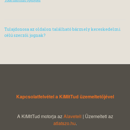
Több hasonló igénylés
Tulajdonosa az oldalon található bármely kereskedelmi
célú szerzői jognak?
Kapcsolatfelvétel a KiMitTud üzemeltetőjével
A KiMitTud motorja az
Alaveteli
| Üzemelteti az
atlatszo.hu
.